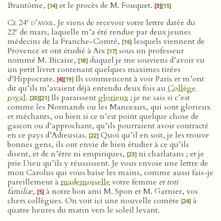
Brantôme,
et le procès de M. Fouquet.
[14]
[3]
[15]
e
Ce 24
d’avril
. Je viens de recevoir votre lettre datée du
e
22
de mars, laquelle m’a été rendue par deux jeunes
médecins de la Franche-Comté,
lesquels viennent de
[16]
Provence et ont étudié à Aix
sous un professeur
[17]
nommé M. Bicaise,
duquel je me souviens d’avoir vu
[18]
un petit livret contenant quelques maximes tirées
d’Hippocrate.
Ils commencent à voir Paris et m’ont
[4]
[19]
dit qu’ils m’avaient déjà entendu deux fois au
Collège
royal
.
Ils paraissent
glorieux
; je ne sais si c’est
[20]
[21]
comme les Normands ou les Manceaux, qui sont glorieux
et méchants, ou bien si ce n’est point quelque chose de
gascon ou d’approchant, qu’ils pourraient avoir contracté
en ce pays d’Adieusias.
Quoi qu’il en soit, je les trouve
[22]
bonnes gens, ils ont envie de bien étudier à ce qu’ils
disent, et de n’être ni empiriques,
ni charlatans ; et je
[23]
prie Dieu qu’ils y réussissent. Je vous envoie une lettre de
mon Carolus qui vous baise les mains, comme aussi fais-je
pareillement à
mademoiselle
votre femme
et toti
familiæ
,
à notre bon ami M. Spon et M. Garnier, vos
[5]
chers collègues. On voit ici une nouvelle comète
à
[24]
quatre heures du matin vers le soleil levant.