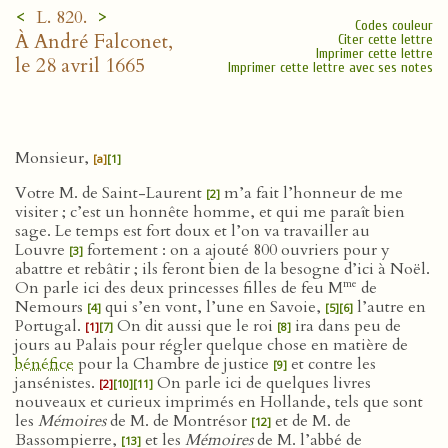
<
>
L. 820.
Codes couleur
À André Falconet,
Citer cette lettre
Imprimer cette lettre
le 28 avril 1665
Imprimer cette lettre avec ses notes
Monsieur,
[a]
[1]
Votre M. de Saint-Laurent
m’a fait l’honneur de me
[2]
visiter ; c’est un honnête homme, et qui me paraît bien
sage. Le temps est fort doux et l’on va travailler au
Louvre
fortement : on a ajouté 800 ouvriers pour y
[3]
abattre et rebâtir ; ils feront bien de la besogne d’ici à Noël.
me
On parle ici des deux princesses filles de feu M
de
Nemours
qui s’en vont, l’une en Savoie,
l’autre en
[4]
[5]
[6]
Portugal.
On dit aussi que le roi
ira dans peu de
[1]
[7]
[8]
jours au Palais pour régler quelque chose en matière de
bénéfice
pour la Chambre de justice
et contre les
[9]
jansénistes.
On parle ici de quelques livres
[2]
[10]
[11]
nouveaux et curieux imprimés en Hollande, tels que sont
les
Mémoires
de M. de Montrésor
et de M. de
[12]
Bassompierre,
et les
Mémoires
de M. l’abbé de
[13]