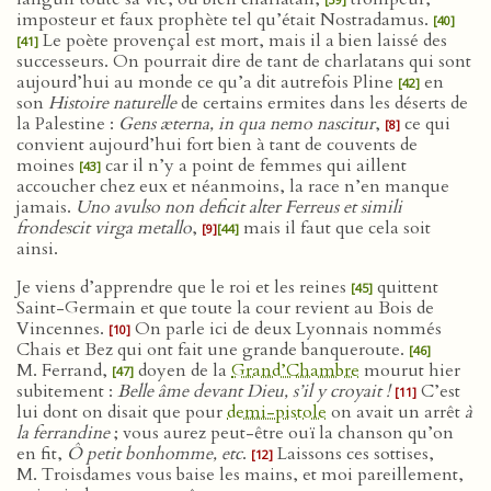
imposteur et faux prophète tel qu’était Nostradamus.
[40]
Le poète provençal est mort, mais il a bien laissé des
[41]
successeurs. On pourrait dire de tant de charlatans qui sont
aujourd’hui au monde ce qu’a dit autrefois Pline
en
[42]
son
Histoire naturelle
de certains ermites dans les déserts de
la Palestine :
Gens æterna, in qua nemo nascitur
,
ce qui
[8]
convient aujourd’hui fort bien à tant de couvents de
moines
car il n’y a point de femmes qui aillent
[43]
accoucher chez eux et néanmoins, la race n’en manque
jamais.
Uno avulso non deficit alter Ferreus et simili
frondescit virga metallo
,
mais il faut que cela soit
[9]
[44]
ainsi.
Je viens d’apprendre que le roi et les reines
quittent
[45]
Saint-Germain et que toute la cour revient au Bois de
Vincennes.
On parle ici de deux Lyonnais nommés
[10]
Chais et Bez qui ont fait une grande banqueroute.
[46]
M. Ferrand,
doyen de la
Grand’Chambre
mourut hier
[47]
subitement :
Belle âme devant Dieu, s’il y croyait !
C’est
[11]
lui dont on disait que pour
demi-pistole
on avait un arrêt
à
la ferrandine
; vous aurez peut-être ouï la chanson qu’on
en fit,
Ô petit bonhomme, etc
.
Laissons ces sottises,
[12]
M. Troisdames vous baise les mains, et moi pareillement,