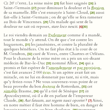
e
Ce 26
d’avril
. La reine mère
fut hier saignée
à
[25]
[26]
Saint-Germain
pour diminuer la douleur et la
fluxion
[27]
de sa mamelle. Elle s’est ennuyée à Saint-Cloud,
aussi
[28]
fait-elle à Saint-Germain ; on dit qu’elle se fera ramener
au Bois de Vincennes.
Un malade qui sent de la
[29]
douleur ne sait où reposer,
stare loco nescit
.
[6]
[30]
Le roi viendra demain au
Parlement
comme il a mandé,
tout le monde s’y attend. On dit que c’est contre les
huguenots,
les jansénistes, et contre la pluralité de
[31]
quelques bénéfices. On ne fait plus état à la cour de ce
M. Gendron,
curé de Voves, entre Chartres et Orléans.
[32]
Pour le chancre de la reine mère on a pris un soi-disant
médecin de Bar-le-Duc
nommé Alliot,
qui a
[33]
[34]
promis et fait espérer de l’
amendement
et
par provision
,
s’est fait avancer 2 000
écus
. Si un apôtre avait fait un
miracle, on ne lui en donnerait pas tant, ni si tôt, mais
qu’y feriez-vous ? Ne vous souvenez-vous point de ce
beau proverbe du bon
docteur
de Rotterdam,
cet
[35]
aimable
Érasme,
qu’il a tiré de Sénèque
in
[36]
[37]
Apocolocyntosi
, où il a dit en parlant de l’empereur
Claude,
Aut fatuum, aut regem nasci oportet
?
Ainsi,
[38]
[7]
en notre métier il faut être homme de bien, en danger de
languir toute sa vie, ou bien charlatan,
trompeur,
[39]