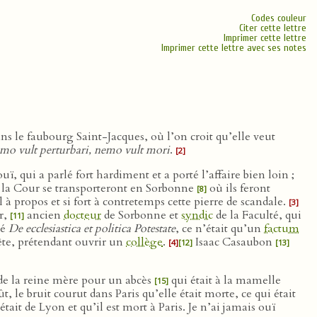
Codes couleur
Citer cette lettre
Imprimer cette lettre
Imprimer cette lettre avec ses notes
ns le faubourg Saint-Jacques, où l’on croit qu’elle veut
mo vult perturbari, nemo vult mori
.
[2]
ouï, qui a parlé fort hardiment et a porté l’affaire bien loin ;
 la Cour se transporteront en Sorbonne
où ils feront
[8]
à propos et si fort à contretemps cette pierre de scandale.
[3]
r,
ancien
docteur
de Sorbonne et
syndic
de la Faculté, qui
[11]
lé
De ecclesiastica et politica Potestate
, ce n’était qu’un
factum
uête, prétendant ouvrir un
collège
.
Isaac Casaubon
[4]
[12]
[13]
 de la reine mère pour un abcès
qui était à la mamelle
[15]
t, le bruit courut dans Paris qu’elle était morte, ce qui était
était de Lyon et qu’il est mort à Paris. Je n’ai jamais ouï