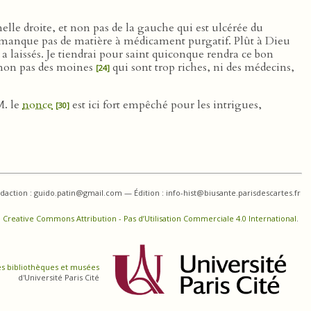
lle droite, et non pas de la gauche qui est ulcérée du
e manque pas de matière à médicament purgatif. Plût à Dieu
a laissés. Je tiendrai pour saint quiconque rendra ce bon
t non pas des moines
qui sont trop riches, ni des médecins,
[24]
. le
nonce
est ici fort empêché pour les intrigues,
[30]
daction : guido.patin@gmail.com — Édition : info-hist@biusante.parisdescartes.fr
 Creative Commons Attribution - Pas d’Utilisation Commerciale 4.0 International
.
es bibliothèques et musées
d'Université Paris Cité