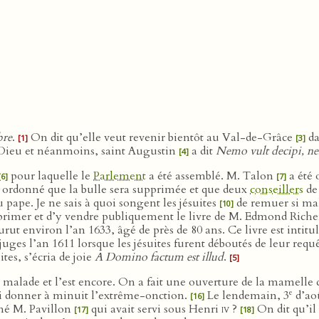
bre
.
On dit qu’elle veut revenir bientôt au Val-de-Grâce
da
[1]
[3]
e Dieu et néanmoins, saint Augustin
a dit
Nemo vult decipi, ne
[4]
pour laquelle le
Parlement
a été assemblé. M. Talon
a été 
[6]
[7]
ui a ordonné que la bulle sera supprimée et que deux
conseillers
de
 pape. Je ne sais à quoi songent les jésuites
de remuer si mal 
[10]
primer et d’y vendre publiquement le livre de M. Edmond Riche
ut environ l’an 1633, âgé de près de 80 ans. Ce livre est intitu
juges l’an 1611 lorsque les jésuites furent déboutés de leur req
ites, s’écria de joie
A Domino factum est illud
.
[5]
rt malade et l’est encore. On a fait une ouverture de la mamelle
e
 lui donner à minuit l’extrême-onction.
Le lendemain, 3
d’aoû
[16]
mé M. Pavillon
qui avait servi sous Henri
iv
?
On dit qu’il 
[17]
[18]