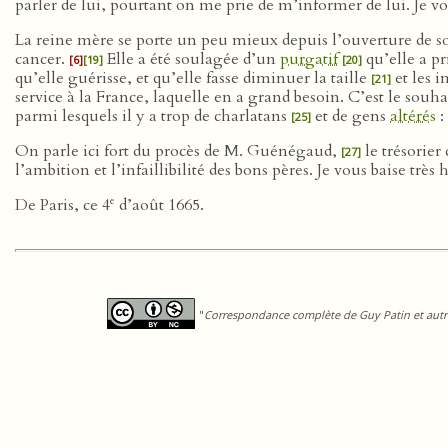
parler de lui, pourtant on me prie de m’informer de lui. Je 
La reine mère se porte un peu mieux depuis l’ouverture de so
cancer.
Elle a été soulagée d’un
purgatif
qu’elle a p
[6]
[19]
[20]
qu’elle guérisse, et qu’elle fasse diminuer la taille
et les 
[21]
service à la France, laquelle en a grand besoin. C’est le sou
parmi lesquels il y a trop de charlatans
et de gens
altérés
:
[25]
On parle ici fort du procès de M. Guénégaud,
le trésorier
[27]
l’ambition et l’infaillibilité des bons pères. Je vous baise tr
e
De Paris, ce 4
d’août 1665.
"
Correspondance complète de Guy Patin et autre