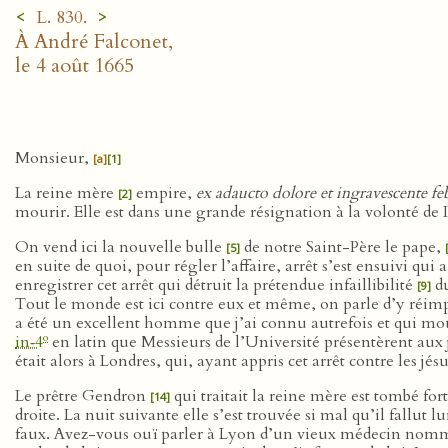
<
>
L. 830.
À André Falconet,
le 4 août 1665
Monsieur,
[a]
[1]
La reine mère
empire,
ex adaucto dolore et ingravescente fe
[2]
mourir. Elle est dans une grande résignation à la volonté d
On vend ici la nouvelle bulle
de notre Saint-Père le pape,
[5]
en suite de quoi, pour régler l’affaire, arrêt s’est ensuivi q
enregistrer cet arrêt qui détruit la prétendue infaillibilité
du
[9]
Tout le monde est ici contre eux et même, on parle d’y réim
a été un excellent homme que j’ai connu autrefois et qui mour
o
in‑4
en latin que Messieurs de l’Université présentèrent aux 
était alors à Londres, qui, ayant appris cet arrêt contre les jésu
Le prêtre Gendron
qui traitait la reine mère est tombé fo
[14]
droite. La nuit suivante elle s’est trouvée si mal qu’il fallut
faux. Avez-vous ouï parler à Lyon d’un vieux médecin nom