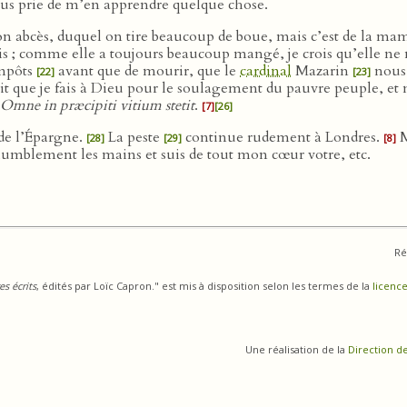
vous prie de m’en apprendre quelque chose.
n abcès, duquel on tire beaucoup de boue, mais c’est de la mame
ris ; comme elle a toujours beaucoup mangé, je crois qu’elle n
impôts
avant que de mourir, que le
cardinal
Mazarin
nous 
[22]
[23]
hait que je fais à Dieu pour le soulagement du pauvre peuple, e
Omne in præcipiti vitium stetit
.
[7]
[26]
 de l’Épargne.
La peste
continue rudement à Londres.
M
[28]
[29]
[8]
ès humblement les mains et suis de tout mon cœur votre, etc.
Ré
s écrits
, édités par Loïc Capron." est mis à disposition selon les termes de la
licence
Une réalisation de la
Direction d