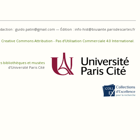
daction : guido.patin@gmail.com — Édition : info-hist@biusante.parisdescartes.fr
 Creative Commons Attribution - Pas d’Utilisation Commerciale 4.0 International
.
es bibliothèques et musées
d'Université Paris Cité