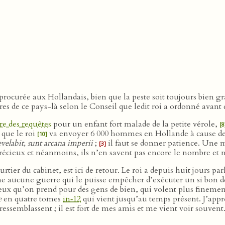
 procurée aux Hollandais, bien que la peste soit toujours bien g
res de ce pays-là selon le Conseil que ledit roi a ordonné avant
re des requêtes
pour un enfant fort malade de la petite vérole,
[8
 que le roi
va envoyer 6 000 hommes en Hollande à cause de 
[10]
velabit, sunt arcana imperii
;
il faut se donner patience. Une m
[3]
précieux et néanmoins, ils n’en savent pas encore le nombre et 
tier du cabinet, est ici de retour. Le roi a depuis huit jours pa
e aucune guerre qui le puisse empêcher d’exécuter un si bon des
eux qu’on prend pour des gens de bien, qui volent plus finement 
e
en quatre tomes
in‑12
qui vient jusqu’au temps présent. J’appr
ressemblassent ; il est fort de mes amis et me vient voir souvent