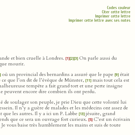
Codes couleur
Citer cette lettre
Imprimer cette lettre
Imprimer cette lettre avec ses notes
rande et bien cruelle à Londres.
On parle aussi du
[1]
[2]
[3]
 que mourir.
où un provincial des bernardins a assuré que le pape
était
]
[9]
ce que l’on dit de l’évêque de Münster,
mais tout cela est
[11]
alheureuse tempête a fait grand tort et une perte insigne
ne peuvent encore dire combien ils ont perdu.
rlé de soulager son peuple, je prie Dieu que cette volonté lui
sein. Il n’y a guère de malades et les médecins ont assez de
que les autres. Il y a ici un P. Labbe
jésuite, grand
[13]
ends que ce sera un ouvrage fort curieux.
C’est un écrivain
[5]
. Je vous baise très humblement les mains et suis de toute