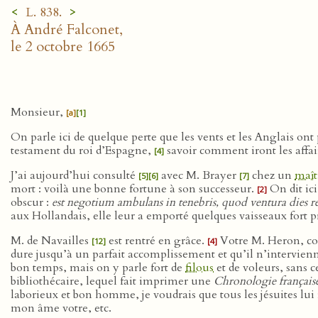
<
>
L. 838.
À André Falconet,
le 2 octobre 1665
Monsieur,
[a]
[1]
On parle ici de quelque perte que les vents et les Anglais ont
testament du roi d’Espagne,
savoir comment iront les affai
[4]
J’ai aujourd’hui consulté
avec M. Brayer
chez un
maît
[5]
[6]
[7]
mort : voilà une bonne fortune à son successeur.
On dit ici
[2]
obscur :
est negotium ambulans in tenebris, quod ventura dies re
aux Hollandais, elle leur a emporté quelques vaisseaux fort 
M. de Navailles
est rentré en grâce.
Votre M. Heron, cour
[12]
[4]
dure jusqu’à un parfait accomplissement et qu’il n’intervienn
bon temps, mais on y parle fort de
filous
et de voleurs, sans c
bibliothécaire, lequel fait imprimer une
Chronologie français
laborieux et bon homme, je voudrais que tous les jésuites lui 
mon âme votre, etc.