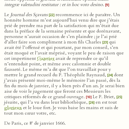
integræ valetudini restitatur : et in hoc voto desino
.
[9]
Le
Journal des Sçavans
recommence ici de paraître. Un
[22]
honnête homme m’est aujourd’hui venu dire que j’étais
prié de prendre ma part de la satisfaction qui m’était due
dans la préface de la semaine présente et que dorénavant,
personne n’aurait occasion de s’en plaindre ; je l’ai prié
d’aller faire son compliment à mon fils Charles
qui
[23]
avait été l’offensé et qui pourtant, par mon conseil, s’en
était moqué et l’avait méprisé, voyant le peu de raison que
cet impertinent
Gazetier
avait de reprendre ce qu’il
n’entendait point, et même avec calomnie et double
fausseté. Le même m’a dit que l’on travaillait pour y
mettre le grand recueil du P. Théophile Raynaud,
dont
[24]
j’avais présenté moi-même le mémoire l’an passé, dès la
fin du mois de janvier, il y a bien près d’un an. Je serai bien
aise de voir le jugement que feront ces Messieurs les
critiques réformés de ce grand ouvrage.
Le P. Briet,
[10]
[25]
jésuite, qui l’a vu dans leur bibliothèque,
en est tout
[26]
glorieux
et le loue fort. Je vous baise les mains et suis de
tout mon cœur votre, etc.
e
De Paris, ce 8
de janvier 1666.