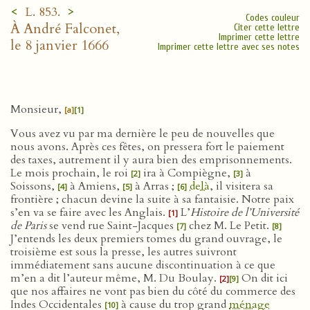
<
>
L. 853.
Codes couleur
À André Falconet,
Citer cette lettre
Imprimer cette lettre
le 8 janvier 1666
Imprimer cette lettre avec ses notes
Monsieur,
[a]
[1]
Vous avez vu par ma dernière le peu de nouvelles que
nous avons. Après ces fêtes, on pressera fort le paiement
des taxes, autrement il y aura bien des emprisonnements.
Le mois prochain, le roi
ira à Compiègne,
à
[2]
[3]
Soissons,
à Amiens,
à Arras ;
delà
, il visitera sa
[4]
[5]
[6]
frontière ; chacun devine la suite à sa fantaisie. Notre paix
s’en va se faire avec les Anglais.
L’
Histoire de l’Université
[1]
de Paris
se vend rue Saint-Jacques
chez M. Le Petit.
[7]
[8]
J’entends les deux premiers tomes du grand ouvrage, le
troisième est sous la presse, les autres suivront
immédiatement sans aucune discontinuation à ce que
m’en a dit l’auteur même, M. Du Boulay.
On dit ici
[2]
[9]
que nos affaires ne vont pas bien du côté du commerce des
Indes Occidentales
à cause du trop grand
ménage
[10]