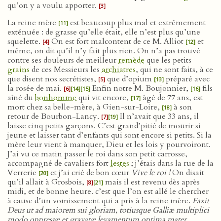
qu’on y a voulu apporter.
[3]
La reine mère
est beaucoup plus mal et extrêmement
[11]
exténuée : de grasse qu’elle était, elle n’est plus qu’une
squelette.
On est fort malcontent de ce M. Alliot
et
[4]
[12]
même, on dit qu’il n’y fait plus rien. On n’a pas trouvé
contre ses douleurs de meilleur
remède
que les petits
grains
de ces Messieurs les
archiatres
, qui ne sont faits, à ce
que disent nos secrétistes,
que d’opium
préparé avec
[5]
[13]
la rosée de mai.
Enfin notre M. Boujonnier,
fils
[6]
[14]
[15]
[16]
aîné du
bonhomme
qui vit encore,
âgé de 77 ans, est
[17]
mort chez sa belle-mère, à Gien-sur-Loire,
à son
[18]
retour de Bourbon-Lancy.
Il n’avait que 33 ans, il
[7]
[19]
laisse cinq petits garçons. C’est grand’pitié de mourir si
jeune et laisser tant d’enfants qui sont encore si petits. Si la
mère leur vient à manquer, Dieu et les lois y pourvoiront.
J’ai vu ce matin passer le roi dans son petit carrosse,
accompagné de cavaliers fort
lestes
; j’étais dans la rue de la
Verrerie
et j’ai crié de bon cœur
Vive le roi !
On disait
[20]
qu’il allait à Grosbois,
mais il est revenu dès après
[8]
[21]
midi, et de bonne heure. c’est que l’on est allé le chercher
à cause d’un vomissement qui a pris à la reine mère.
Faxit
Deus ut ad maiorem sui gloriam, totiusque Galliæ multiplici
modo oppressæ et gravatæ levamentum optima mater