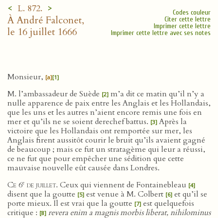
<
>
L. 872.
Codes couleur
À André Falconet,
Citer cette lettre
Imprimer cette lettre
le 16 juillet 1666
Imprimer cette lettre avec ses notes
Monsieur,
[a]
[1]
M. l’ambassadeur de Suède
m’a dit ce matin qu’il n’y a
[2]
nulle apparence de paix entre les Anglais et les Hollandais,
que les uns et les autres n’aient encore remis une fois en
mer et qu’ils ne se soient derechef battus.
Après la
[3]
victoire que les Hollandais ont remportée sur mer, les
Anglais firent aussitôt courir le bruit qu’ils avaient gagné
de beaucoup ; mais ce fut un stratagème qui leur a réussi,
ce ne fut que pour empêcher une sédition que cette
mauvaise nouvelle eût causée dans Londres.
e
Ce 6
de juillet
. Ceux qui viennent de Fontainebleau
[4]
disent que la goutte
est venue à M. Colbert
et qu’il se
[5]
[6]
porte mieux. Il est vrai que la goutte
est quelquefois
[7]
critique :
revera enim a magnis morbis liberat, nihilominus
[8]