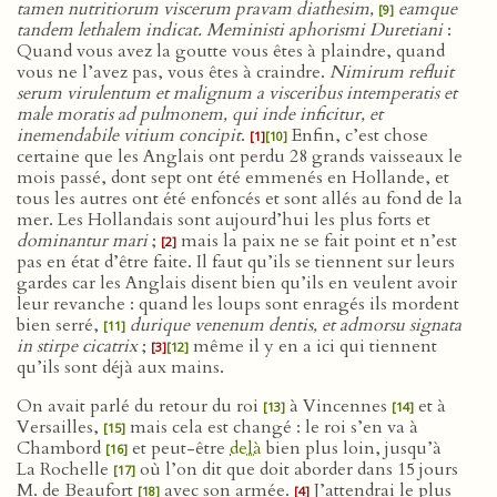
tamen nutritiorum viscerum pravam diathesim,
eamque
[9]
tandem lethalem indicat. Meministi aphorismi Duretiani
:
Quand vous avez la goutte vous êtes à plaindre, quand
vous ne l’avez pas, vous êtes à craindre.
Nimirum refluit
serum virulentum et malignum a visceribus intemperatis et
male moratis ad pulmonem, qui inde inficitur, et
inemendabile vitium concipit
.
Enfin, c’est chose
[1]
[10]
certaine que les Anglais ont perdu 28 grands vaisseaux le
mois passé, dont sept ont été emmenés en Hollande, et
tous les autres ont été enfoncés et sont allés au fond de la
mer. Les Hollandais sont aujourd’hui les plus forts et
dominantur mari
;
mais la paix ne se fait point et n’est
[2]
pas en état d’être faite. Il faut qu’ils se tiennent sur leurs
gardes car les Anglais disent bien qu’ils en veulent avoir
leur revanche : quand les loups sont enragés ils mordent
bien serré,
durique venenum dentis, et admorsu signata
[11]
in stirpe cicatrix
;
même il y en a ici qui tiennent
[3]
[12]
qu’ils sont déjà aux mains.
On avait parlé du retour du roi
à Vincennes
et à
[13]
[14]
Versailles,
mais cela est changé : le roi s’en va à
[15]
Chambord
et peut-être
delà
bien plus loin, jusqu’à
[16]
La Rochelle
où l’on dit que doit aborder dans 15 jours
[17]
M. de Beaufort
avec son armée.
J’attendrai le plus
[18]
[4]