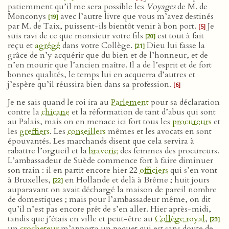
patiemment qu’il me sera possible les
Voyages
de M. de
Monconys
avec l’autre livre que vous m’avez destinés
[19]
par M. de Taix, puissent-ils bientôt venir à bon port.
Je
[5]
suis ravi de ce que monsieur votre fils
est tout à fait
[20]
reçu et
agrégé
dans votre Collège.
Dieu lui fasse la
[21]
grâce de n’y acquérir que du bien et de l’honneur, et de
n’en mourir que l’ancien maître. Il a de l’esprit et de fort
bonnes qualités, le temps lui en acquerra d’autres et
j’espère qu’il réussira bien dans sa profession.
[6]
Je ne sais quand le roi ira au
Parlement
pour sa déclaration
contre la
chicane
et la réformation de tant d’abus qui sont
au Palais, mais on en menace ici fort tous les
procureurs
et
les
greffiers
. Les
conseillers
mêmes et les avocats en sont
épouvantés. Les marchands disent que cela servira à
rabattre l’orgueil et la
braverie
des femmes des procureurs.
L’ambassadeur de Suède commence fort à faire diminuer
son train : il en partit encore hier 22
officiers
qui s’en vont
à Bruxelles,
en Hollande et delà à Brême ; huit jours
[22]
auparavant on avait déchargé la maison de pareil nombre
de domestiques ; mais pour l’ambassadeur même, on dit
qu’il n’est pas encore prêt de s’en aller. Hier après-midi,
tandis que j’étais en ville et peut-être au
Collège royal
,
[23]
un
crocheteur
m’apporta un paquet qui est sans doute de