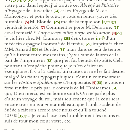
votre part, dans lequel j’ai trouvé cet
Abrégé de l’histoire
d’Espagne
de Duverdier
et les
Voyages
de M. de
[24]
Monconys ; et pour le tout, je vous en rends grâces très
humbles.
M. Blondel
me dit hier que son
factum
[5]
[25]
viendrait bientôt.
Comment se porte M. Delorme,
[7]
[26]
est-il remarié ?
Turpe senex miles, turpe senilis amor
.
[8]
[27]
o
Je vis hier chez M. Cramoisy
deux tomes
in‑f
d’un
[28]
médecin espagnol nommé de Heredia,
imprimés chez
[29]
MM. Arnaud
et Borde ;
mais dans ce peu de temps
[30]
[31]
qu’ils furent entre mes mains, j’y vis tant de fautes de la
part de l’imprimeur
que j’en fus bientôt dégoûté. Cela
[32]
pourtant n’empêche point que je n’en désire un
exemplaire. Il y a là-dedans un traité qui me les fait désirer
malgré les fautes typographiques, c’est un commentaire
sur les
Histoires épidémiques
d’Hippocrate.
Je vous en
[9]
[33]
ferai rendre le prix par le commis de M. Troisdames
[34]
qui, Dieu merci, est en bonne santé. On ne parle plus
d’aucun voyage du roi, mais seulement que la cour sera
encore trois mois à Fontainebleau, que l’ambassadeur de
Suède a fait son accord avec nous et qu’il a touché
40 000
livres
. Je vous baise très humblement les mains et
suis de tout mon cœur votre, etc.
e