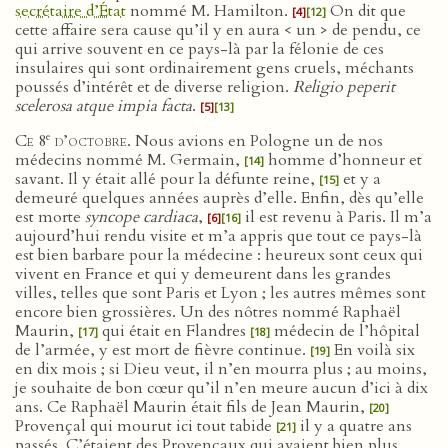
secrétaire d’État
nommé M. Hamilton.
On dit que
[4]
[12]
cette affaire sera cause qu’il y en aura < un > de pendu, ce
qui arrive souvent en ce pays-là par la félonie de ces
insulaires qui sont ordinairement gens cruels, méchants
poussés d’intérêt et de diverse religion.
Religio peperit
scelerosa atque impia facta
.
[5]
[13]
e
Ce 8
d’octobre
. Nous avions en Pologne un de nos
médecins nommé M. Germain,
homme d’honneur et
[14]
savant. Il y était allé pour la défunte reine,
et y a
[15]
demeuré quelques années auprès d’elle. Enfin, dès qu’elle
est morte
syncope cardiaca
,
il est revenu à Paris. Il m’a
[6]
[16]
aujourd’hui rendu visite et m’a appris que tout ce pays-là
est bien barbare pour la médecine : heureux sont ceux qui
vivent en France et qui y demeurent dans les grandes
villes, telles que sont Paris et Lyon ; les autres mêmes sont
encore bien grossières. Un des nôtres nommé Raphaël
Maurin,
qui était en Flandres
médecin de l’hôpital
[17]
[18]
de l’armée, y est mort de fièvre continue.
En voilà six
[19]
en dix mois ; si Dieu veut, il n’en mourra plus ; au moins,
je souhaite de bon cœur qu’il n’en meure aucun d’ici à dix
ans. Ce Raphaël Maurin était fils de Jean Maurin,
[20]
Provençal qui mourut ici tout tabide
il y a quatre ans
[21]
passés. C’étaient des Provençaux qui avaient bien plus