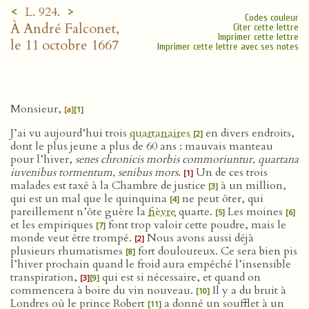
<
>
L. 924.
Codes couleur
À André Falconet,
Citer cette lettre
Imprimer cette lettre
le 11 octobre 1667
Imprimer cette lettre avec ses notes
Monsieur,
[a]
[1]
J’ai vu aujourd’hui trois
quartanaires
en divers endroits,
[2]
dont le plus jeune a plus de 60 ans : mauvais manteau
pour l’hiver,
senes chronicis morbis commoriuntur, quartana
iuvenibus tormentum, senibus mors
.
Un de ces trois
[1]
malades est taxé à la Chambre de justice
à un million,
[3]
qui est un mal que le quinquina
ne peut ôter, qui
[4]
pareillement n’ôte guère la
fièvre
quarte.
Les moines
[5]
[6]
et les empiriques
font trop valoir cette poudre, mais le
[7]
monde veut être trompé.
Nous avons aussi déjà
[2]
plusieurs rhumatismes
fort douloureux. Ce sera bien pis
[8]
l’hiver prochain quand le froid aura empêché l’insensible
transpiration,
qui est si nécessaire, et quand on
[3]
[9]
commencera à boire du vin nouveau.
Il y a du bruit à
[10]
Londres où le prince Robert
a donné un soufflet à un
[11]