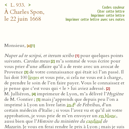
<
>
L. 933.
Codes couleur
À Charles Spon,
Citer cette lettre
Imprimer cette lettre
le 22 juin 1668
Imprimer cette lettre avec ses notes
Monsieur,
[a]
[1]
Nuper ad te scripsi, et iterum scribo
pour quelques points
[1]
suivants.
Carolus meus
m’a sommé de vous écrire pour
[2]
vous prier d’une affaire qu’il a de reste avec un avocat de
Provence
de votre connaissance qui était ici l’an passé. Il
[3]
lui doit 100
livres
et vous prie, si cela ne vous est à charge,
de prendre le soin de l’en faire payer. Vous le connaissez et
je pense que c’est vous qui < le > lui aviez adressé.
[2]
M. Julliéron,
imprimeur de Lyon, m’a délivré l’
Hygiène
[4]
de M. Gontier ;
mais j’apprends que depuis peu l’on a
[5]
o
imprimé à Lyon un livre latin
in‑f
de Febribus
, d’un
certain médecin d’Italie ; si vous l’avez vu et qu’il ait votre
approbation, je vous prie de m’en envoyer un
en blanc
,
aussi bien que l’
Histoire du ministère du
cardinal
de
Mazarin
. Je vous en ferai rendre le prix à Lyon ; mais je suis