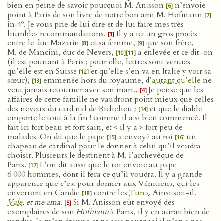
bien en peine de savoir pourquoi M. Anisson
n’envoie
[6]
point à Paris de son livre de notre bon ami M. Hofmann
[7]
o
in‑4
. Je vous prie de lui dire et de lui faire mes très
humbles recommandations.
Il y a ici un gros procès
[3]
entre le duc Mazarin
et sa femme,
que son frère,
[8]
[9]
M. de Mancini, duc de Nevers,
a enlevée et ce dit-on
[10]
[11]
(il est pourtant à Paris ; pour elle, lettres sont venues
qu’elle est en Suisse
et qu’elle s’en va en Italie y voir sa
[12]
sœur),
emmenée hors du royaume, d’
autant qu’elle
ne
[13]
veut jamais retourner avec son mari.,
Je pense que les
[4]
affaires de cette famille ne vaudront point mieux que celles
des neveux du cardinal de Richelieu ;
et que le diable
[14]
emporte le tout à la fin ! comme il a si bien commencé. Il
fait ici fort beau et fort sain, et < il y a > fort peu de
malades. On dit que le pape
a envoyé au roi
un
[15]
[16]
chapeau de cardinal pour le donner à celui qu’il voudra
choisir. Plusieurs le destinent à M. l’archevêque de
Paris.
L’on dit aussi que le roi envoie au pape
[17]
6 000 hommes, dont il fera ce qu’il voudra. Il y a grande
apparence que c’est pour donner aux Vénitiens, qui les
enverront en Candie
contre les
Turcs
. Ainsi soit-il.
[18]
Vale
, et me ama
.
Si M. Anisson eût envoyé des
[5]
exemplaires de son
Hofmann
à Paris, il y en aurait bien de