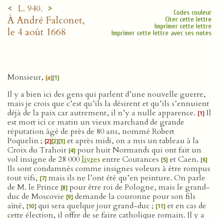
<
>
L. 940.
Codes couleur
À André Falconet,
Citer cette lettre
Imprimer cette lettre
le 4 août 1668
Imprimer cette lettre avec ses notes
Monsieur,
[a]
[1]
Il y a bien ici des gens qui parlent d’une nouvelle guerre,
mais je crois que c’est qu’ils la désirent et qu’ils s’ennuient
déjà de la paix car autrement, il n’y a nulle apparence.
Il
[1]
est mort ici ce matin un vieux marchand de grande
réputation âgé de près de 80 ans, nommé Robert
Poquelin ;
et après midi, on a mis un tableau à la
[2]
[2]
[3]
Croix du Trahoir
pour huit Normands qui ont fait un
[4]
vol insigne de 28 000
livres
entre Coutances
et Caen.
[5]
[6]
Ils sont condamnés comme insignes voleurs à être rompus
tout vifs,
mais ils ne l’ont été qu’en peinture. On parle
[7]
de M. le Prince
pour être roi de Pologne, mais le grand-
[8]
duc de Moscovie
demande la couronne pour son fils
[9]
aîné,
qui sera quelque jour grand-duc ;
et en cas de
[10]
[11]
cette élection, il offre de se faire catholique romain. Il y a