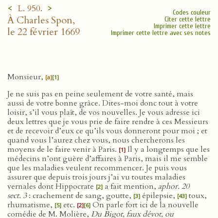
<
>
L. 950.
Codes couleur
À Charles Spon,
Citer cette lettre
Imprimer cette lettre
le 22 février 1669
Imprimer cette lettre avec ses notes
Monsieur,
[a]
[1]
Je ne suis pas en peine seulement de votre santé, mais
aussi de votre bonne grâce. Dites-moi donc tout à votre
loisir, s’il vous plaît, de vos nouvelles. Je vous adresse ici
deux lettres que je vous prie de faire rendre à ces Messieurs
et de recevoir d’eux ce qu’ils vous donneront pour moi ; et
quand vous l’aurez chez vous, nous chercherons les
moyens de le faire venir à Paris.
Il y a longtemps que les
[1]
médecins n’ont guère d’affaires à Paris, mais il me semble
que les maladies veulent recommencer. Je puis vous
assurer que depuis trois jours j’ai vu toutes maladies
vernales dont Hippocrate
a fait mention,
aphor. 20
[2]
sect. 3
: crachement de sang, goutte,
épilepsie,
toux,
[3]
[43]
rhumatisme,
etc.
On parle fort ici de la nouvelle
[5]
[2]
[6]
comédie de M. Molière,
Du Bigot, faux dévot, ou