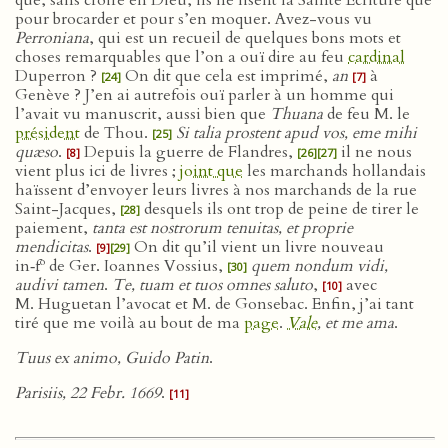
que, sans croire en Dieu, ils ne lisent la Sainte Écriture que
pour brocarder et pour s’en moquer. Avez-vous vu
Perroniana
, qui est un recueil de quelques bons mots et
choses remarquables que l’on a ouï dire au feu
cardinal
Duperron ?
On dit que cela est imprimé,
an
à
[24]
[7]
Genève ? J’en ai autrefois ouï parler à un homme qui
l’avait vu manuscrit, aussi bien que
Thuana
de feu M. le
président
de Thou.
Si talia prostent apud vos, eme mihi
[25]
quæso
.
Depuis la guerre de Flandres,
il ne nous
[8]
[26]
[27]
vient plus ici de livres ;
joint que
les marchands hollandais
haïssent d’envoyer leurs livres à nos marchands de la rue
Saint-Jacques,
desquels ils ont trop de peine de tirer le
[28]
paiement,
tanta est nostrorum tenuitas, et proprie
mendicitas
.
On dit qu’il vient un livre nouveau
[9]
[29]
o
in‑f
de Ger. Ioannes Vossius,
quem nondum vidi,
[30]
audivi tamen
.
Te, tuam et tuos omnes saluto
,
avec
[10]
M. Huguetan l’avocat et M. de Gonsebac. Enfin, j’ai tant
tiré que me voilà au bout de ma
page
.
Vale
, et me ama
.
Tuus ex animo, Guido Patin
.
Parisiis, 22 Febr. 1669
.
[11]