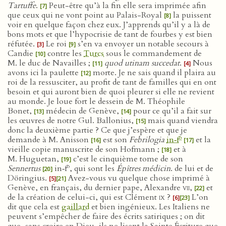
Tartuffe
.
Peut-être qu’à la fin elle sera imprimée afin
[7]
que ceux qui ne vont point au Palais-Royal
la puissent
[8]
voir en quelque façon chez eux. J’apprends qu’il y a là de
bons mots et que l’hypocrisie de tant de fourbes y est bien
réfutée.
Le roi
s’en va envoyer un notable secours à
[3]
[9]
Candie
contre les
Turcs
sous le commandement de
[10]
M. le duc de Navailles ;
quod utinam succedat
.
Nous
[11]
[4]
avons ici la paulette
morte. Je ne sais quand il plaira au
[12]
roi de la ressusciter, au profit de tant de familles qui en ont
besoin et qui auront bien de quoi pleurer si elle ne revient
au monde. Je loue fort le dessein de M. Théophile
Bonet,
médecin de Genève,
pour ce qu’il a fait sur
[13]
[14]
les œuvres de notre Gul. Ballonius,
mais quand viendra
[15]
donc la deuxième partie ? Ce que j’espère et que je
o
demande à M. Anisson
est son
Febrilogia
in‑f
et la
[16]
[17]
vieille copie manuscrite de son Hofmann ;
et à
[18]
M. Huguetan,
c’est le cinquième tome de son
[19]
o
Sennertus
in‑f
, qui sont les
Épîtres médicin
. de lui et de
[20]
Döringius.
Avez-vous vu quelque chose imprimé à
[5]
[21]
Genève, en français, du dernier pape, Alexandre
vii
,
et
[22]
de la création de celui-ci, qui est Clément
ix
?
L’on
[6]
[23]
dit que cela est
gaillard
et bien ingénieux. Les Italiens ne
peuvent s’empêcher de faire des écrits satiriques ; on dit