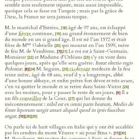
semble non seulement injuste, mais aussi impossible,
quoique cela se fasse en Turquie ; mais par la grâce de
Dieu, la France ne sera jamais turque.
M. le maréchal d’Estrées,
âgé de 97 ans, est échappé
[18]
d’une
fièvre
continue,
au grand étonnement de bien
[19]
du monde en un si grand âge. Il est né l’an 1572 et était
me
frère de M
Gabrielle
qui mourut en l’an 1599, mère
[20]
de feu M. de Vendôme.
Le roi est à Saint-Germain.
[7]
[21]
Monsieur
et Madame d’Orléans
s’y en vont dans
[22]
[23]
quelques jours, après qu’elle sera guérie.
Instat electio regis
Poloniæ
.
M. Seguin,
ci-devant
médecin de la feu
[8]
[24]
[25]
reine mère, âgé de 68 ans, veuf il y a longtemps, abbé
d’une bonne abbaye, et enfin prêtre fort dévot et très avare,
s’en va quitter le monde et se retire dans Saint-Victor
[26]
avec les moines, pour y passer le reste de ses jours.
Il a
[9]
un fils
conseiller
de la Cour,
qui lui donne du
[27]
mécontentement :
nihil est ex omni parte beatum, Medio de
fonte leporum surgit amari aliquid quod in ipsis faucibus
angat
.
[10]
[28]
[29]
On parle ici de huit villages en Italie qui y ont été accablés
par les cendres du mont Vésuve <
sic
pour Etna >.
[11]
[30]
M. Boucherat,
maître des
comptes
à Paris et doyen de sa
[31]