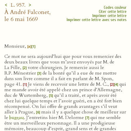
<
>
L. 957.
Codes couleur
À André Falconet,
Citer cette lettre
Imprimer cette lettre
le 6 mai 1669
Imprimer cette lettre avec ses notes
Monsieur,
[a]
[1]
Ce mot ne sera aujourd’hui que pour vous remercier des
deux beaux livres que vous m’avez envoyés par M. de
La Fille,
votre chirurgien. Je remercie aussi le
[2]
R.P. Ménestrier
de la bonté qu’il a eue de me mettre
[3]
dans son livre comme il a fait en parlant de M. Spon,
page 41.
Je viens de recevoir une lettre de M. C.,
qui
[1]
[2]
[4]
me mande avoir été appelé chez un prince d’Allemagne,
duc de Wurtemberg,
qu’il a traité, et après avoir été
[5]
chez lui quelque temps et l’avoir guéri, en a été fort bien
récompensé. On lui offre de grands avantages s’il veut
aller à Prague,
mais il y a quelque chose de meilleur sur
[6]
le
bureau
. J’entretins hier M. Delorme
qui me semble
[7]
être un merveilleux personnage. Il a une prodigieuse
mémoire, beaucoup d’esprit, grand sens et de grandes