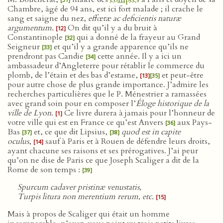
Chambre, âgé de 94 ans, est ici fort malade ; il crache le
sang et saigne du nez,
effœtæ ac deficientis naturæ
argumentum
.
On dit qu’il y a du bruit à
[12]
Constantinople
qui a donné de la frayeur au Grand
[32]
Seigneur
et qu’il y a grande apparence qu’ils ne
[33]
prendront pas Candie
cette année. Il y a ici un
[34]
ambassadeur d’Angleterre pour rétablir le commerce du
plomb, de l’étain et des bas d’estame,
et peut-être
[13]
[35]
pour autre chose de plus grande importance. J’admire les
recherches particulières que le P. Ménestrier a ramassées
avec grand soin pour en composer l’
Éloge historique de la
ville de Lyon
.
Ce livre durera à jamais pour l’honneur de
[1]
votre ville qui est en France ce qu’est Anvers
aux Pays-
[36]
Bas
et, ce que dit Lipsius,
quod est in capite
[37]
[38]
oculus
,
sauf à Paris et à Rouen de défendre leurs droits,
[14]
ayant chacune ses raisons et ses prérogatives. J’ai peur
qu’on ne dise de Paris ce que Joseph Scaliger a dit de la
Rome de son temps :
[39]
Spurcum cadaver pristinæ venustatis,
Turpis litura non merentium rerum, etc.
[15]
Mais à propos de Scaliger qui était un homme