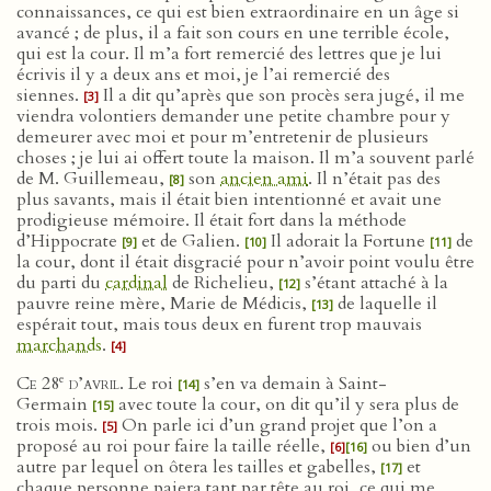
connaissances, ce qui est bien extraordinaire en un âge si
avancé ; de plus, il a fait son cours en une terrible école,
qui est la cour. Il m’a fort remercié des lettres que je lui
écrivis il y a deux ans et moi, je l’ai remercié des
siennes.
Il a dit qu’après que son procès sera jugé, il me
[3]
viendra volontiers demander une petite chambre pour y
demeurer avec moi et pour m’entretenir de plusieurs
choses ; je lui ai offert toute la maison. Il m’a souvent parlé
de M. Guillemeau,
son
ancien ami
. Il n’était pas des
[8]
plus savants, mais il était bien intentionné et avait une
prodigieuse mémoire. Il était fort dans la méthode
d’Hippocrate
et de Galien.
Il adorait la Fortune
de
[9]
[10]
[11]
la cour, dont il était disgracié pour n’avoir point voulu être
du parti du
cardinal
de Richelieu,
s’étant attaché à la
[12]
pauvre reine mère, Marie de Médicis,
de laquelle il
[13]
espérait tout, mais tous deux en furent trop mauvais
marchands
.
[4]
e
Ce 28
d’avril
. Le roi
s’en va demain à Saint-
[14]
Germain
avec toute la cour, on dit qu’il y sera plus de
[15]
trois mois.
On parle ici d’un grand projet que l’on a
[5]
proposé au roi pour faire la taille réelle,
ou bien d’un
[6]
[16]
autre par lequel on ôtera les tailles et gabelles,
et
[17]
chaque personne paiera tant par tête au roi, ce qui me