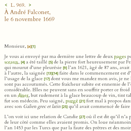
<
>
L. 969.
À André Falconet,
le 6 novembre 1669
Monsieur,
[a]
[1]
Je vous ai envoyé par ma dernière une lettre de deux
pages
po
sceaux
,
a été taillé
de la pierre fort heureusement par F
[4]
[5]
qui mourut d’une pleurésie
l’an 1621, âgé de 87 ans, avait 
[9]
à l’autre, la saignée
faite dans le commencement est d’
[13]
[14]
l’usage de la glace
dont vous me mandez mon avis, je ne le 
[17]
sont pas accoutumés. Cette fraîcheur subite est ennemie de l’
considérable. Elles ne peuvent sans en souffrir porter ce froid
en un
dîner
, but rudement à la glace beaucoup de vin, tint
fut son médecin. Peu saigné,
purgé
fort mal à propos dan
[21]
avec son
Galien grec et latin
qu’il avait commencé de faire
[25]
L’on voit ici une relation de Candie
où il est dit qu’il n’a
[27]
de leur côté comme elles avaient promis. On loue néanmoins
l’an 1453 par les Turcs que par la faute des prêtres et des moin