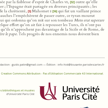
sée par la faiblesse d’esprit de Charles
vii
,
outre qu’elle
[32]
er ; l’Espagne était partagée en diverses principautés ; les
 la chrétienté,
Mahomet
ii
qui fut un vaillant prince
[5]
[36]
débauches l’empêchèrent de passer outre, ce tyran mourut
t lui qui ordonna qu’on mît sur son tombeau
Mens erat superare
ue effort qu’on ait fait à repousser les Turcs, ils n’ont pas
et qu’ils n’approchent pas davantage de la Sicile et de Rome, de
ère le pape
. Tels progrès de nos ennemis nous doivent bien
daction : guido.patin@gmail.com — Édition : info-hist@biusante.parisdescartes.fr
 Creative Commons Attribution - Pas d’Utilisation Commerciale 4.0 International
.
es bibliothèques et musées
d'Université Paris Cité