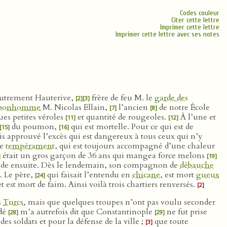
Codes couleur
Citer cette lettre
Imprimer cette lettre
Imprimer cette lettre avec ses notes
autrement Hauterive,
frère de feu M. le
garde des
[2]
[3]
bonhomme
M. Nicolas Ellain,
l’ancien
de notre École
[7]
[8]
es petites véroles
et quantité de rougeoles.
À l’une et
[11]
[12]
du poumon,
qui est mortelle. Pour ce qui est de
[15]
[16]
is approuvé l’excès qui est dangereux à tous ceux qui n’y
te
tempérament
, qui est toujours accompagné d’une chaleur
était un gros garçon de 36 ans qui mangea force melons
]
[19]
de ensuite. Dès le lendemain, son compagnon de
débauche
r. Le père,
qui faisait l’entendu en
chicane
, est mort
gueux
[24]
t est mort de faim. Ainsi voilà trois chartiers renversés.
[2]
s
Turcs
, mais que quelques troupes n’ont pas voulu seconder
udé
m’a autrefois dit que Constantinople
ne fut prise
[28]
[29]
es soldats et pour la défense de la ville ;
que toute
[3]