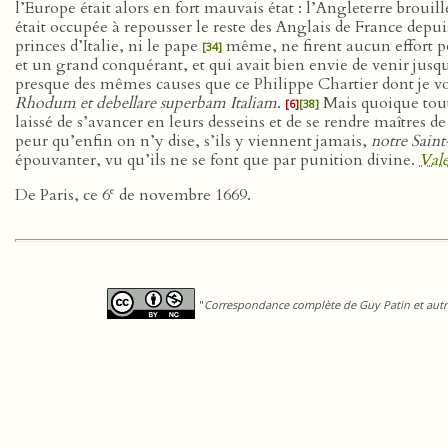
l’Europe était alors en fort mauvais état : l’Angleterre brouil
était occupée à repousser le reste des Anglais de France depu
princes d’Italie, ni le pape
même, ne firent aucun effort 
[34]
et un grand conquérant, et qui avait bien envie de venir jusq
presque des mêmes causes que ce Philippe Chartier dont je v
Rhodum et debellare superbam Italiam
.
Mais quoique toute
[6]
[38]
laissé de s’avancer en leurs desseins et de se rendre maîtres d
peur qu’enfin on n’y dise, s’ils y viennent jamais,
notre Saint
épouvanter, vu qu’ils ne se font que par punition divine.
Val
e
De Paris, ce 6
de novembre 1669.
"
Correspondance complète de Guy Patin et autre