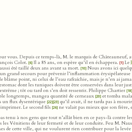
ur vous. Depuis ce temps-là, M. le marquis de Châteauneuf, 
rançois Colot.
Il a 85 ans, on espère qu’il en échappera.
Le
[6]
[1]
aussi été taillé deux ans avant sa mort.
Nous avons ici quelqu
[10]
un grand secours pour prévenir l’inflammation érysipélateuse
blâme point, ni celui de l’eau rafraîchie, mais je n’en ai jama
estomac dont les tuniques doivent être conservées dans leur jus
 extrême ; tôt ou tard on s’en doit ressentir. Philippe Chartier
[18
 table longtemps, mangea quantité de cerneaux
et tomba mala
[20]
s un flux dysentérique
qu’il avait, il ne tarda pas à mouri
[22]
[23]
 imprimer. Le second fils
ne valait pas mieux que son frère, e
[26]
 pas tenu à nos gens que tout n’allât bien en ce pays-là contre le
 les Vénitiens de leur fermeté et de leur conduite. Feu M. Na
es de cette ville, qui ne voulurent rien contribuer pour la levée d