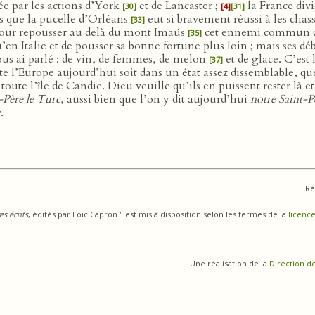
lée par les actions d’York
et de Lancaster ;
la France divi
[30]
[4]
[31]
is que la pucelle d’Orléans
eut si bravement réussi à les chass
[33]
pour repousser au delà du mont Imaüs
cet ennemi commun de
[35]
u’en Italie et de pousser sa bonne fortune plus loin ; mais ses 
ous ai parlé : de vin, de femmes, de melon
et de glace. C’es
[37]
 l’Europe aujourd’hui soit dans un état assez dissemblable, quelq
e toute l’île de Candie. Dieu veuille qu’ils en puissent rester là 
-Père le Turc
, aussi bien que l’on y dit aujourd’hui
notre Saint-P
e
.
Ré
s écrits
, édités par Loïc Capron." est mis à disposition selon les termes de la
licence
Une réalisation de la
Direction d