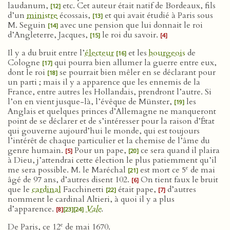
laudanum,
etc. Cet auteur était natif de Bordeaux, fils
[12]
d’un
ministre
écossais,
et qui avait étudié à Paris sous
[13]
M. Seguin
avec une pension que lui donnait le roi
[14]
d’Angleterre, Jacques,
le roi du savoir.
[15]
[4]
Il y a du bruit entre l’
électeur
et les
bourgeois
de
[16]
Cologne
qui pourra bien allumer la guerre entre eux,
[17]
dont le roi
se pourrait bien mêler en se déclarant pour
[18]
un parti ; mais il y a apparence que les ennemis de la
France, entre autres les Hollandais, prendront l’autre. Si
l’on en vient jusque-là, l’évêque de Münster,
les
[19]
Anglais et quelques princes d’Allemagne ne manqueront
point de se déclarer et de s’intéresser pour la raison d’État
qui gouverne aujourd’hui le monde, qui est toujours
l’intérêt de chaque particulier et la chemise de l’âme du
genre humain.
Pour un pape,
ce sera quand il plaira
[5]
[20]
à Dieu, j’attendrai cette élection le plus patiemment qu’il
e
me sera possible. M. le Maréchal
est mort ce 5
de mai
[21]
âgé de 97 ans, d’autres disent 102.
On tient faux le bruit
[6]
que le
cardinal
Facchinetti
était pape,
d’autres
[22]
[7]
nomment le cardinal Altieri, à quoi il y a plus
d’apparence.
Vale
.
[8]
[23]
[24]
e
De Paris, ce 12
de mai 1670.