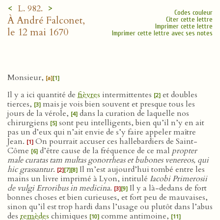
<
>
L. 982.
Codes couleur
À André Falconet,
Citer cette lettre
Imprimer cette lettre
le 12 mai 1670
Imprimer cette lettre avec ses notes
Monsieur,
[a]
[1]
Il y a ici quantité de
fièvres
intermittentes
et doubles
[2]
tierces,
mais je vois bien souvent et presque tous les
[3]
jours de la vérole,
dans la curation de laquelle nos
[4]
chirurgiens
sont peu intelligents, bien qu’il n’y en ait
[5]
pas un d’eux qui n’ait envie de s’y faire appeler maître
Jean.
On pourrait accuser ces hallebardiers de Saint-
[1]
Côme
d’être cause de la fréquence de ce mal
propter
[6]
male curatas tam multas gonorrheas et bubones venereos, qui
hic grassantur
.
Il m’est aujourd’hui tombé entre les
[2]
[7]
[8]
mains un livre imprimé à Lyon, intitulé
Iacobi Primerosii
de vulgi Erroribus in medicina
.
Il y a là-dedans de fort
[3]
[9]
bonnes choses et bien curieuses, et fort peu de mauvaises,
sinon qu’il est trop hardi dans l’usage ou plutôt dans l’abus
des
remèdes
chimiques
comme antimoine,
[10]
[11]