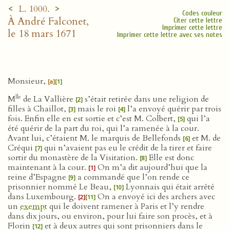
<
>
L. 1000.
Codes couleur
À André Falconet,
Citer cette lettre
Imprimer cette lettre
le 18 mars 1671
Imprimer cette lettre avec ses notes
Monsieur,
[a]
[1]
lle
M
de La Vallière
s’était retirée dans une religion de
[2]
filles à Chaillot,
mais le roi
l’a envoyé quérir par trois
[3]
[4]
fois. Enfin elle en est sortie et c’est M. Colbert,
qui l’a
[5]
été quérir de la part du roi, qui l’a ramenée à la cour.
Avant lui, c’étaient M. le marquis de Bellefonds
et M. de
[6]
Créqui
qui n’avaient pas eu le crédit de la tirer et faire
[7]
sortir du monastère de la Visitation.
Elle est donc
[8]
maintenant à la cour.
On m’a dit aujourd’hui que la
[1]
reine d’Espagne
a commandé que l’on rende ce
[9]
prisonnier nommé Le Beau,
Lyonnais qui était arrêté
[10]
dans Luxembourg.
On a envoyé ici des archers avec
[2]
[11]
un
exempt
qui le doivent ramener à Paris et l’y rendre
dans dix jours, ou environ, pour lui faire son procès, et à
Florin
et à deux autres qui sont prisonniers dans le
[12]