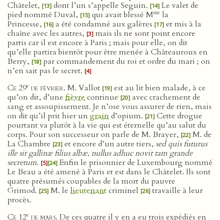
Châtelet,
dont l’un s’appelle Seguin.
Le valet de
[13]
[14]
me
pied nommé Duval,
qui avait blessé M
la
[15]
Princesse,
a été condamné aux galères
et mis à la
[16]
[17]
chaîne avec les autres,
mais ils ne sont point encore
[3]
partis car il est encore à Paris ; mais pour elle, on dit
qu’elle partira bientôt pour être menée à Châteauroux en
Berry,
par commandement du roi et ordre du mari ; on
[18]
n’en sait pas le secret.
[4]
e
Ce 29
de février
. M. Vallot
est au lit bien malade, à ce
[19]
qu’on dit, d’une
fièvre
continue
avec crachement de
[20]
sang et assoupissement. Je n’ose vous assurer de rien, mais
on dit qu’il prit hier un
grain
d’opium.
Cette drogue
[21]
pourtant va plutôt à la vie qui est éternelle qu’au salut du
corps. Pour son successeur on parle de M. Brayer,
M. de
[22]
La Chambre
et encore d’un autre tiers,
sed quis futurus
[23]
ille sit gallinæ filius albæ, nullus adhuc novit tam grande
secretum
.
Enfin le prisonnier de Luxembourg nommé
[5]
[24]
Le Beau a été amené à Paris et est dans le Châtelet. Ils sont
quatre présumés coupables de la mort du pauvre
Grimod.
M. le
lieutenant
criminel
travaille à leur
[25]
[26]
procès.
e
Ce 12
de mars
. De ces quatre il y en a eu trois expédiés en