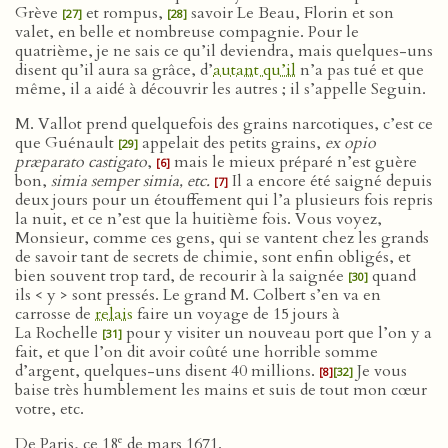
Grève
et rompus,
savoir Le Beau, Florin et son
[27]
[28]
valet, en belle et nombreuse compagnie. Pour le
quatrième, je ne sais ce qu’il deviendra, mais quelques-uns
disent qu’il aura sa grâce, d’
autant qu’il
n’a pas tué et que
même, il a aidé à découvrir les autres ; il s’appelle Seguin.
M. Vallot prend quelquefois des grains narcotiques, c’est ce
que Guénault
appelait des petits grains,
ex opio
[29]
præparato castigato
,
mais le mieux préparé n’est guère
[6]
bon,
simia semper simia, etc.
Il a encore été saigné depuis
[7]
deux jours pour un étouffement qui l’a plusieurs fois repris
la nuit, et ce n’est que la huitième fois. Vous voyez,
Monsieur, comme ces gens, qui se vantent chez les grands
de savoir tant de secrets de chimie, sont enfin obligés, et
bien souvent trop tard, de recourir à la saignée
quand
[30]
ils < y > sont pressés. Le grand M. Colbert s’en va en
carrosse de
relais
faire un voyage de 15 jours à
La Rochelle
pour y visiter un nouveau port que l’on y a
[31]
fait, et que l’on dit avoir coûté une horrible somme
d’argent, quelques-uns disent 40 millions.
Je vous
[8]
[32]
baise très humblement les mains et suis de tout mon cœur
votre, etc.
e
De Paris, ce 18
de mars 1671.