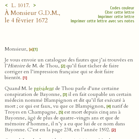
<
>
L. 1017.
Codes couleur
À Monsieur G.D.M.,
Citer cette lettre
Imprimer cette lettre
le 4 février 1672
Imprimer cette lettre avec ses notes
Monsieur,
[a]
[1]
Je vous envoie un catalogue des fautes que j’ai trouvées en
l’
Histoire
de M. de Thou,
qu’il faut tâcher de faire
[2]
corriger en l’impression française qui se doit faire
bientôt.
[1]
Quand M. le
président
de Thou parle d’une certaine
conspiration de Bayonne,
il en fait coupable un certain
[3]
médecin nommé Blampignon et dit qu’il fut exécuté à
mort ; ce qui est faux, vu que ce Blampignon,
natif de
[4]
Troyes en Champagne,
est mort depuis cinq ans à
[5]
Bayonne, âgé de plus de quatre-vingts ans et que de
mémoire d’homme, il n’y a eu que lui de ce nom dans
Bayonne. C’est en la page 238, en l’année 1592.
[2]