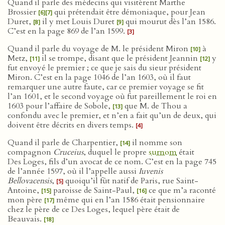
Quand il parle des médecins qui visitèrent Marthe
Brossier
qui prétendait être démoniaque, pour Jean
[6]
[7]
Duret,
il y met Louis Duret
qui mourut dès l’an 1586.
[8]
[9]
C’est en la page 869 de l’an 1599.
[3]
Quand il parle du voyage de M. le président Miron
à
[10]
Metz,
il se trompe, disant que le président Jeannin
y
[11]
[12]
fut envoyé le premier ; ce que je sais du sieur président
Miron. C’est en la page 1046 de l’an 1603, où il faut
remarquer une autre faute, car ce premier voyage se fit
l’an 1601, et le second voyage où fut pareillement le roi en
1603 pour l’affaire de Sobole,
que M. de Thou a
[13]
confondu avec le premier, et n’en a fait qu’un de deux, qui
doivent être décrits en divers temps.
[4]
Quand il parle de Charpentier,
il nomme son
[14]
compagnon
Cruceius
, duquel le propre
surnom
était
Des Loges, fils d’un avocat de ce nom. C’est en la page 745
de l’année 1597, où il l’appelle aussi
Iuvenis
Bellovacensis
,
quoiqu’il fût natif de Paris, rue Saint-
[5]
Antoine,
paroisse de Saint-Paul,
ce que m’a raconté
[15]
[16]
mon père
même qui en l’an 1586 était pensionnaire
[17]
chez le père de ce Des Loges, lequel père était de
Beauvais.
[18]