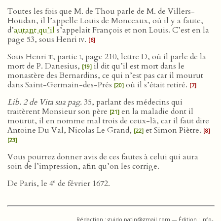
Toutes les fois que M. de Thou parle de M. de Villers-
Houdan, il l’appelle Louis de Monceaux, où il y a faute,
d’
autant qu’il
s’appelait François et non Louis. C’est en la
page 53, sous Henri
iv
.
[6]
Sous Henri
iii
, partie
i
, page 210, lettre D, où il parle de la
mort de P. Danesius,
il dit qu’il est mort dans le
[19]
monastère des Bernardins, ce qui n’est pas car il mourut
dans Saint-Germain-des-Prés
où il s’était retiré.
[20]
[7]
Lib. 2 de Vita sua pag.
35, parlant des médecins qui
traitèrent Monsieur son père
en la maladie dont il
[21]
mourut, il en nomme mal trois de ceux-là, car il faut dire
Antoine Du Val, Nicolas Le Grand,
et Simon Piètre.
[22]
[8]
[23]
Vous pourrez donner avis de ces fautes à celui qui aura
soin de l’impression, afin qu’on les corrige.
e
De Paris, le 4
de février 1672.
Rédaction : guido.patin@gmail.com — Édition : info-