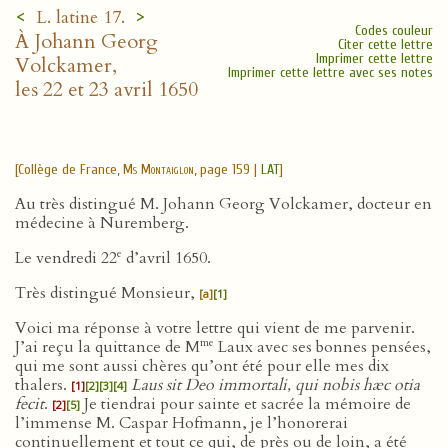
<
>
L. latine 17.
Codes couleur
À Johann Georg
Citer cette lettre
Imprimer cette lettre
Volckamer,
Imprimer cette lettre avec ses notes
les 22 et 23 avril 1650
[Collège de France,
Ms Montaiglon
, page 159 |
LAT
]
Au très distingué M. Johann Georg Volckamer, docteur en
médecine à Nuremberg.
e
Le vendredi 22
d’avril 1650.
Très distingué Monsieur,
[a]
[1]
Voici ma réponse à votre lettre qui vient de me parvenir.
me
J’ai reçu la quittance de M
Laux avec ses bonnes pensées,
qui me sont aussi chères qu’ont été pour elle mes dix
thalers.
Laus sit Deo immortali, qui nobis hæc otia
[1]
[2]
[3]
[4]
fecit
.
Je tiendrai pour sainte et sacrée la mémoire de
[2]
[5]
l’immense M. Caspar Hofmann, je l’honorerai
continuellement et tout ce qui, de près ou de loin, a été