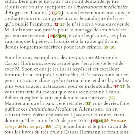
enfin. Bien que je ne vous l’aie point demandé, je me
réjouis que vous y ayez joint les
Observationes medicinales
d’Augustin Thoner.
Je vous les rembourserai tous. Je
[11]
[25]
souhaite pouvoir voir grâce à vous le catalogue de livres
qu’a publié Frambotti.
Je n’ai rien à vous envoyer de
[12]
[26]
M. Riolan car son procès pour le mariage de son fils n’est
pas encore terminé.
Je voue les jésuites, ces plus
[13]
[27]
[28]
vauriens des bipèdes, à la croix et à la ruine qu’ils ont
depuis longtemps méritées pour leurs crimes.
[29]
[30]
Pour les trois exemplaires des
Institutiones Medicæ
de
Caspar Hofmann, soyez assuré que j’en ai réglé le solde
avec M. Spon et que je les lui ai payés ; si cet excellent
homme les a comptés à votre débit, il l’a sans doute fait en
pensant à autre chose ; je lui écrirai donc et d’ici là, n’allez
plus vous soucier ni tracasser pour ce malentendu.
Je
[14]
[31]
vous remercie du cadeau que vous avez destiné à mon
Robert et espère le voir rapidement nous arriver.
[32]
Maintenant que la paix a été rétablie,
vous devriez faire
[33]
publier ces
Institutiones Medicæ
en Allemagne, en en
retirant cette épître dédicatoire à Jacques Cousinot, étant
e
donné qu’il est mort le 25
de juin 1646 ;
[
Ms Montaiglon
,
[15]
[34]
le meilleur et le plus savant de
Collège de France, page 160 |
LAT
]
tous les livres du très érudit Caspar Hofmann se ferait ainsi