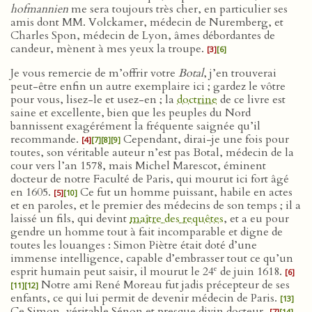
hofmannien
me sera toujours très cher, en particulier ses
amis dont MM. Volckamer, médecin de Nuremberg, et
Charles Spon, médecin de Lyon, âmes débordantes de
candeur, mènent à mes yeux la troupe.
[3]
[6]
Je vous remercie de m’offrir votre
Botal
, j’en trouverai
peut-être enfin un autre exemplaire ici ; gardez le vôtre
pour vous, lisez-le et usez-en ; la
doctrine
de ce livre est
saine et excellente, bien que les peuples du Nord
bannissent exagérément la fréquente saignée qu’il
recommande.
Cependant, dirai-je une fois pour
[4]
[7]
[8]
[9]
toutes, son véritable auteur n’est pas Botal, médecin de la
cour vers l’an 1578, mais Michel Marescot, éminent
docteur de notre Faculté de Paris, qui mourut ici fort âgé
en 1605.
Ce fut un homme puissant, habile en actes
[5]
[10]
et en paroles, et le premier des médecins de son temps ; il a
laissé un fils, qui devint
maître des requêtes
, et a eu pour
gendre un homme tout à fait incomparable et digne de
toutes les louanges : Simon Piètre était doté d’une
immense intelligence, capable d’embrasser tout ce qu’un
e
esprit humain peut saisir, il mourut le 24
de juin 1618.
[6]
Notre ami René Moreau fut jadis précepteur de ses
[11]
[12]
enfants, ce qui lui permit de devenir médecin de Paris.
[13]
Ce Simon, véritable Sénon et presque divin docteur,
[7]
[14]