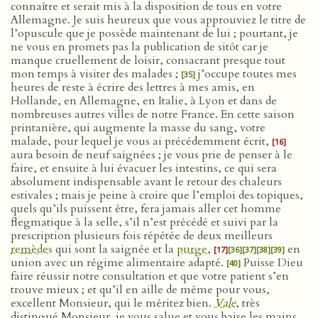
connaître et serait mis à la disposition de tous en votre
Allemagne. Je suis heureux que vous approuviez le titre de
l’opuscule que je possède maintenant de lui ; pourtant, je
ne vous en promets pas la publication de sitôt car je
manque cruellement de loisir, consacrant presque tout
mon temps à visiter des malades ;
j’occupe toutes mes
[35]
heures de reste à écrire des lettres à mes amis, en
Hollande, en Allemagne, en Italie, à Lyon et dans de
nombreuses autres villes de notre France. En cette saison
printanière, qui augmente la masse du sang, votre
malade, pour lequel je vous ai précédemment écrit,
[16]
aura besoin de neuf saignées ; je vous prie de penser à le
faire, et ensuite à lui évacuer les intestins, ce qui sera
absolument indispensable avant le retour des chaleurs
estivales ; mais je peine à croire que l’emploi des topiques,
quels qu’ils puissent être, fera jamais aller cet homme
flegmatique à la selle, s’il n’est précédé et suivi par la
prescription plusieurs fois répétée de deux meilleurs
remèdes
qui sont la saignée et la
purge
,
en
[17]
[36]
[37]
[38]
[39]
union avec un régime alimentaire adapté.
Puisse Dieu
[40]
faire réussir notre consultation et que votre patient s’en
trouve mieux ; et qu’il en aille de même pour vous,
excellent Monsieur, qui le méritez bien.
Vale
, très
distingué Monsieur, je vous salue et vous baise les mains.