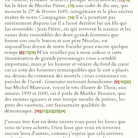
fut le frère de Nicolas Piètre,
son cadet de dix ans, qui
[15]
e
mourut le 27
de février 1649, octogénaire et le plus ancien
maître de notre Compagnie.
Il n’a pourtant pas
[16]
entièrement disparu car il a laissé derrière lui un fils qui
lui ressemble : Jean Piètre, en qui revivent la science et les
vastes dons rassemblés des deux grands hommes que
furent son oncle Simon et son père Nicolas, est
aujourd’hui doyen de notre Faculté pour encore quelque
temps
N’en veuillez pas à mon ardeur si cette
[8]
[17]
[18]
énumération de grands personnages vous a semblé
importune, mais je les honore et vénère du fond du cœur
car ce sont des hommes remarquables que le sort a placés
au-dessus du commun des mortels ; vous connaissez ces
paroles de David :
Generatio rectorum benedicetur
.
[9]
[19]
[20]
Sur Michel Marescot, voyez le très illustre de Thou, aux
années 1599 et 1600, où il parle de Marthe Brossier, que
des moines ignares et une troupe inculte de prêtres, les
pires des vauriens, ont faussement qualifiée de
démoniaque.
[10]
[21]
[22]
[23]
[24]
J’avoue être fort en dette envers vous pour les livres que
vous m’avez achetés. Dieu fasse que vous en trouviez
encore bien d’autres, comme j’espère que cela arrivera