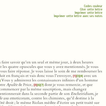
Codes couleur
Citer cette lettre
Imprimer cette lettre
Imprimer cette lettre avec ses notes
s faire savoir qu’en un seul et même jour, à deux heures
t les quatre opuscules que vous y avez mentionnés. Je vous
vous faire réponse. Je vous laisse le soin de me rembourser les
uit en français et vais donc vous l’envoyer,
avec un
[1]
[3]
[4]
Vous y admirerez les connaissances infinies d’un homme
]
otre
Apulée
de Price,
dont je vous remercie, et que
[3]
[6]
[7]
à commencer par la même suscription, mais changez
entionnerait dans la seconde partie de son
Encheiridium
, je
de usu emeticorum
, contre les chimistes, qu’il destine à la
té droit ; le même Riolan médite d’écrire un petit traité sur