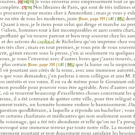
viscères.
Je vous enverrai avec empressement tout ce qu’i
[6]
[14]
[15]
s complète.
Nos libraires de Paris, qui sont de très infâmes
[7]
[16]
s procurerez pour moins cher à Amsterdam ; mais je vous y exho
ttre en tête de tous les modernes, juste
derr
[
Brant
, page 199 |
LAT
|
IMG
]
. Quant à moi, je le tiens pour celui qui dirige et marche au p
 Galien, hommes tout à fait incomparables et
auro contra chari
superfluité qu’on trouve partout et bien trop souvent chez les au
e et des actions du
cardinal
de Richelieu qu’on imprime chez vou
s très cher ; mais en tout premier, je vous prie de vous souveni
crit, gémit encore sous la presse, j’en ai seulement vu quelque
vous, je vous l’enverrai avec d’autres livres que j’aurai trouvés,
e plus certain
que la haine ou la suspicion
[
Brant
, page 200 |
LAT
|
IMG
]
il vit pourtant aux côtés de la reine, avec une immense autorité,
ès que vous demandez, j’en parlerai à mon collègue et ami M. 
 vos intérêts et vos vœux. Il en va de même pour le
Geranium od
ai mon possible pour pouvoir vous être agréable. Avec d’autres ou
i
, où se trouvent beaucoup d’excellentes choses concernant les qu
reine, il a été contraint de quitter cette ville, pour être relégu
lemment traités, un honnête homme endure le bannissement.
Dat
uestion quodlibétaire, à laquelle a répondu un bachelier ; vous
re certains charlatans et médicastres qui non seulement usen
 du voisinage, qui a été très abondante et telle qu’on ne l’a pr
nt provoqué une immense terreur par toute notre ville. La montée
entement pourtant et trop doucement pour satisfaire les besoins 