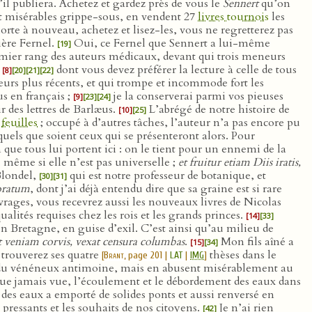
l publiera. Achetez et gardez près de vous le
Sennert
qu’on
 et misérables grippe-sous, en vendent 27
livres tournois
les
rte à nouveau, achetez et lisez-les, vous ne regretterez pas
ière Fernel.
Oui, ce Fernel que Sennert a lui-même
[19]
remier rang des auteurs médicaux, devant qui trois meneurs
,
dont vous devez préférer la lecture à celle de tous
[8]
[20]
[21]
[22]
teurs plus récents, et qui trompe et incommode fort les
s en français ;
je la conserverai parmi vos pieuses
[9]
[23]
[24]
r des lettres de Barlæus.
L’abrégé de notre histoire de
[10]
[25]
s
feuilles
; occupé à d’autres tâches, l’auteur n’a pas encore pu
 quels que soient ceux qui se présenteront alors. Pour
 que tous lui portent ici : on le tient pour un ennemi de la
 même si elle n’est pas universelle ;
et fruitur etiam Diis iratis,
Blondel,
qui est notre professeur de botanique, et
[30]
[31]
oratum
, dont j’ai déjà entendu dire que sa graine est si rare
vrages, vous recevrez aussi les nouveaux livres de Nicolas
alités requises chez les rois et les grands princes.
[14]
[33]
é en Bretagne, en guise d’exil. C’est ainsi qu’au milieu de
 veniam corvis, vexat censura columbas
.
Mon fils aîné a
[15]
[34]
 trouverez ses quatre
thèses dans le
[
Brant
, page 201 |
LAT
|
IMG
]
t du vénéneux antimoine, mais en abusent misérablement au
esque jamais vue, l’écoulement et le débordement des eaux dans
 des eaux a emporté de solides ponts et aussi renversé en
pressants et les souhaits de nos citoyens.
Je n’ai rien
[42]