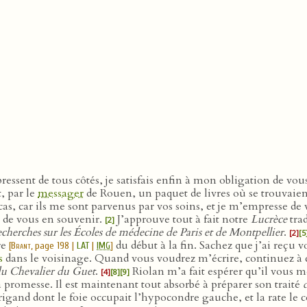
sent de tous côtés, je satisfais enfin à mon obligation de vou
, par le
messager
de Rouen, un paquet de livres où se trouvaien
cas, car ils me sont parvenus par vos soins, et je m’empresse de 
s de vous en souvenir.
J’approuve tout à fait notre
Lucrèce
trad
[2]
echerches sur les Écoles de médecine de Paris et de Montpellier
.
[2]
[5
re
du début à la fin. Sachez que j’ai reçu v
[
Brant
, page 198 |
LAT
|
IMG
]
s
dans le voisinage. Quand vous voudrez m’écrire, continuez 
 du Chevalier du Guet
.
Riolan m’a fait espérer qu’il vous m
[4]
[8]
[9]
 sa promesse. Il est maintenant tout absorbé à préparer son traité
igand dont le foie occupait l’hypocondre gauche, et la rate le cô