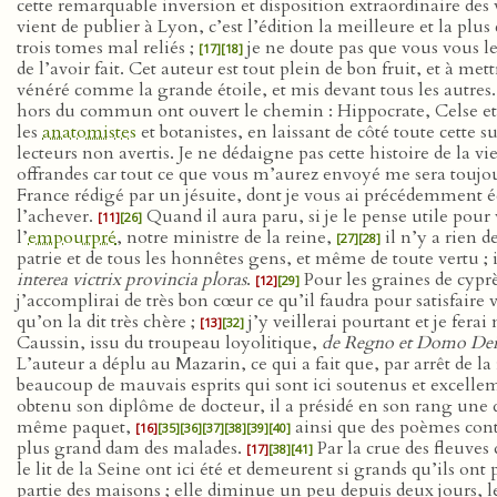
cette remarquable inversion et disposition extraordinaire des 
vient de publier à Lyon, c’est l’édition la meilleure et la plu
trois tomes mal reliés ;
je ne doute pas que vous vous le
[17]
[18]
de l’avoir fait. Cet auteur est tout plein de bon fruit, et à me
vénéré comme la grande étoile, et mis devant tous les autres
hors du commun ont ouvert le chemin : Hippocrate, Celse et
les
anatomistes
et botanistes, en laissant de côté toute cette 
lecteurs non avertis. Je ne dédaigne pas cette histoire de la vi
offrandes car tout ce que vous m’aurez envoyé me sera toujour
France rédigé par un jésuite, dont je vous ai précédemment é
l’achever.
Quand il aura paru, si je le pense utile pour 
[11]
[26]
l’
empourpré
, notre ministre de la reine,
il n’y a rien d
[27]
[28]
patrie et de tous les honnêtes gens, et même de toute vertu ; 
interea victrix provincia ploras
.
Pour les graines de cypr
[12]
[29]
j’accomplirai de très bon cœur ce qu’il faudra pour satisfaire
qu’on la dit très chère ;
j’y veillerai pourtant et je fer
[13]
[32]
Caussin, issu du troupeau loyolitique,
de Regno et Domo De
L’auteur a déplu au Mazarin, ce qui a fait que, par arrêt de la 
beaucoup de mauvais esprits qui sont ici soutenus et excel
obtenu son diplôme de docteur, il a présidé en son rang une q
même paquet,
ainsi que des poèmes cont
[16]
[35]
[36]
[37]
[38]
[39]
[40]
plus grand dam des malades.
Par la crue des fleuves
[17]
[38]
[41]
le lit de la Seine ont ici été et demeurent si grands qu’ils o
partie des maisons ; elle diminue un peu depuis deux jours, l