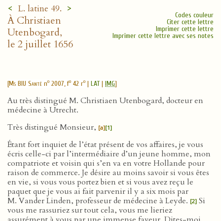
<
>
L. latine 49.
Codes couleur
À Christiaen
Citer cette lettre
Imprimer cette lettre
Utenbogard,
Imprimer cette lettre avec ses notes
le 2 juillet 1656
o
o
o
[
Ms BIU Santé
n
2007, f
42 r
|
LAT
|
IMG
]
Au très distingué M. Christiaen Utenbogard, docteur en
médecine à Utrecht.
Très distingué Monsieur,
[a]
[1]
Étant fort inquiet de l’état présent de vos affaires, je vous
écris celle-ci par l’intermédiaire d’un jeune homme, mon
compatriote et voisin qui s’en va en votre Hollande pour
raison de commerce. Je désire au moins savoir si vous êtes
en vie, si vous vous portez bien et si vous avez reçu le
paquet que je vous ai fait parvenir il y a six mois par
M. Vander Linden, professeur de médecine à Leyde.
Si
[2]
vous me rassuriez sur tout cela, vous me lieriez
assurément à vous par une immense faveur. Dites-moi