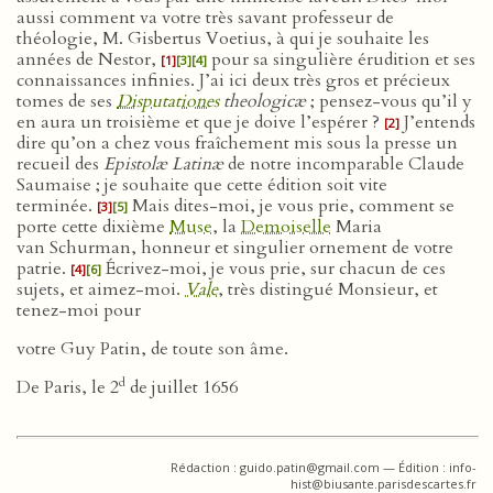
aussi comment va votre très savant professeur de
théologie, M. Gisbertus Voetius, à qui je souhaite les
années de Nestor,
pour sa singulière érudition et ses
[1]
[3]
[4]
connaissances infinies. J’ai ici deux très gros et précieux
tomes de ses
Disputationes
theologicæ
; pensez-vous qu’il y
en aura un troisième et que je doive l’espérer ?
J’entends
[2]
dire qu’on a chez vous fraîchement mis sous la presse un
recueil des
Epistolæ Latinæ
de notre incomparable Claude
Saumaise ; je souhaite que cette édition soit vite
terminée.
Mais dites-moi, je vous prie, comment se
[3]
[5]
porte cette dixième
Muse
, la
Demoiselle
Maria
van Schurman, honneur et singulier ornement de votre
patrie.
Écrivez-moi, je vous prie, sur chacun de ces
[4]
[6]
sujets, et aimez-moi.
Vale
, très distingué Monsieur, et
tenez-moi pour
votre Guy Patin, de toute son âme.
d
De Paris, le 2
de juillet 1656
Rédaction : guido.patin@gmail.com — Édition : info-
hist@biusante.parisdescartes.fr