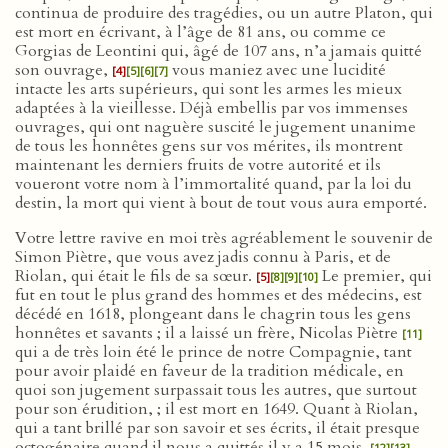
continua de produire des tragédies, ou un autre Platon, qui
est mort en écrivant, à l’âge de 81 ans, ou comme ce
Gorgias de Leontini qui, âgé de 107 ans, n’a jamais quitté
son ouvrage,
vous maniez avec une lucidité
[4]
[5]
[6]
[7]
intacte les arts supérieurs, qui sont les armes les mieux
adaptées à la vieillesse. Déjà embellis par vos immenses
ouvrages, qui ont naguère suscité le jugement unanime
de tous les honnêtes gens sur vos mérites, ils montrent
maintenant les derniers fruits de votre autorité et ils
voueront votre nom à l’immortalité quand, par la loi du
destin, la mort qui vient à bout de tout vous aura emporté.
Votre lettre ravive en moi très agréablement le souvenir de
Simon Piètre, que vous avez jadis connu à Paris, et de
Riolan, qui était le fils de sa sœur.
Le premier, qui
[5]
[8]
[9]
[10]
fut en tout le plus grand des hommes et des médecins, est
décédé en 1618, plongeant dans le chagrin tous les gens
honnêtes et savants ; il a laissé un frère, Nicolas Piètre
[11]
qui a de très loin été le prince de notre Compagnie, tant
pour avoir plaidé en faveur de la tradition médicale, en
quoi son jugement surpassait tous les autres, que surtout
pour son érudition, ; il est mort en 1649. Quant à Riolan,
qui a tant brillé par son savoir et ses écrits, il était presque
octogénaire quand il nous a quittés il y a 15 mois.
[12]
[13]