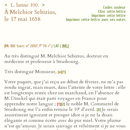
<
>
L. latine 100.
Codes couleur
À Melchior Sebizius,
Citer cette lettre
Imprimer cette lettre
le 17 mai 1658
Imprimer cette lettre avec ses notes
o
o
o
[
Ms BIU Santé
n
2007, f
70 r
|
LAT
|
IMG
]
Au très distingué M. Melchior Sebizius, docteur en
médecine et professeur à Strasbourg.
Très distingué Monsieur,
[a]
[1]
Votre paquet, que j’ai reçu au début de février, ne m’a pas
rendu ingrat, mais muet, dans l’attente de votre lettre : elle
est longtemps restée chez un marchand, en l’absence de
M. Dinckel qui était parti voyager en France pour
apprendre notre langue ;
le noble M. Commerel de
[1]
[2]
e
Strasbourg me l’a enfin remise le 19
d’avril.
Je serais
[3]
assurément ignorant et presque idiot si je ne la disais
élégante et comme écrite avec du pur miel. Votre plume
n’est qu’amour. Je serais sauvage et véhément si je ne vous