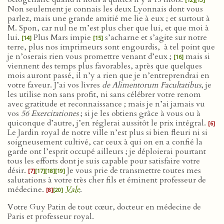
Non seulement je connais les deux Lyonnais dont vous
parlez, mais une grande amitié me lie à eux ; et surtout à
M. Spon, car nul ne m’est plus cher que lui, et que moi à
lui.
Plus Mars impie
s’acharne et s’agite sur notre
[14]
[15]
terre, plus nos imprimeurs sont engourdis, à tel point que
je n’oserais rien vous promettre venant d’eux ;
mais si
[16]
viennent des temps plus favorables, après que quelques
mois auront passé, il n’y a rien que je n’entreprendrai en
votre faveur. J’ai vos livres
de Alimentorum Facultatibus
, je
les utilise non sans profit, ni sans célébrer votre renom
avec gratitude et reconnaissance ; mais je n’ai jamais vu
vos
56 Exercitationes
; si je les obtiens grâce à vous ou à
quiconque d’autre, j’en réglerai aussitôt le prix intégral.
[6]
Le Jardin royal de notre ville n’est plus si bien fleuri ni si
soigneusement cultivé, car ceux à qui on en a confié la
garde ont l’esprit occupé ailleurs ; je déploierai pourtant
tous les efforts dont je suis capable pour satisfaire votre
désir.
Je vous prie de transmettre toutes mes
[7]
[17]
[18]
[19]
salutations à votre très cher fils et éminent professeur de
médecine.
Vale
.
[8]
[20]
Votre Guy Patin de tout cœur, docteur en médecine de
Paris et professeur royal.