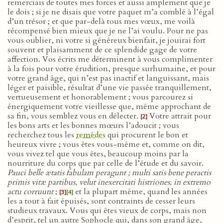
remerciais de toutes mes forces et aussi amplement que je
le dois ; si je ne disais que votre paquet m’a comblé à l’égal
d’un trésor ; et que par-delà tous mes vœux, me voilà
récompensé bien mieux que je ne l’ai voulu. Pour ne pas
vous oublier, ni votre si généreux bienfait, je jouirai fort
souvent et plaisamment de ce splendide gage de votre
affection. Vos écrits me déterminent à vous complimenter
à la fois pour votre érudition, presque surhumaine, et pour
votre grand âge, qui n’est pas inactif et languissant, mais
léger et paisible, résultat d’une vie passée tranquillement,
vertueusement et honorablement ; vous parcourez si
énergiquement votre vieillesse que, même approchant de
sa fin, vous semblez vous en délecter.
Votre attrait pour
[2]
les bons arts et les bonnes mœurs l’adoucit ; vous
recherchez tous les
remèdes
qui procurent le bon et
heureux vivre ; vous êtes vous-même et, comme on dit,
vous vivez tel que vous êtes, beaucoup moins par la
nourriture du corps que par celle de l’étude et du savoir.
Pauci belle ætatis fabulam peragunt ; multi satis bene peractis
primis vitæ partibus, velut inexercitati histriones, in extremo
actu corruunt
;
et la plupart même, quand les années
[3]
[4]
les a tout à fait épuisés, sont contraints de cesser leurs
studieux travaux. Vous qui êtes vieux de corps, mais non
d’esprit, tel un autre Sophocle qui, dans son grand âge,