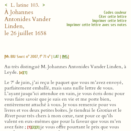
<
>
L. latine 103.
À Johannes
Codes couleur
Citer cette lettre
Antonides Vander
Imprimer cette lettre
Linden,
Imprimer cette lettre avec ses notes
le 26 juillet 1658
o
o
o
[
Ms BIU Santé
n
2007, f
71 v
|
LAT
|
IMG
]
Au très distingué M. Johannes Antonides Vander Linden, à
Leyde.
[a]
[1]
e
Le 7
de juin, j’ai reçu le paquet que vous m’avez envoyé,
parfaitement emballé, mais sans nulle lettre de vous.
L’ayant jusqu’ici attendue en vain, je vous écris donc pour
vous faire savoir que je suis en vie et me porte bien,
entièrement attaché à vous. Je vous remercie pour vos
livres et vos deux petites boîtes. Je tiendrai le
Grotius
et le
Rivet
pour très chers à mon cœur, tant pour ce qu’ils
valent en eux-mêmes que pour la faveur que vous m’en
avez faite ;
je vous offre pourtant le prix que vous
[1]
[2]
[3]