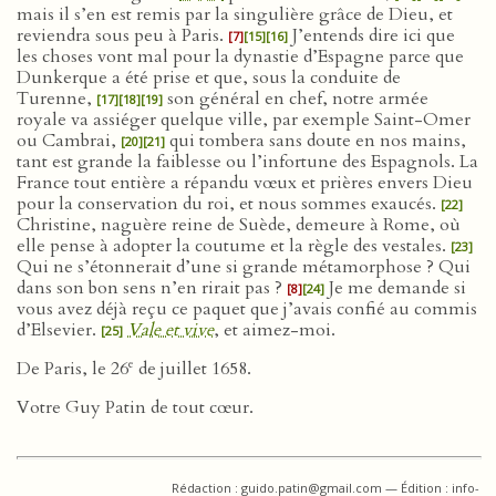
mais il s’en est remis par la singulière grâce de Dieu, et
reviendra sous peu à Paris.
J’entends dire ici que
[7]
[15]
[16]
les choses vont mal pour la dynastie d’Espagne parce que
Dunkerque a été prise et que, sous la conduite de
Turenne,
son général en chef, notre armée
[17]
[18]
[19]
royale va assiéger quelque ville, par exemple Saint-Omer
ou Cambrai,
qui tombera sans doute en nos mains,
[20]
[21]
tant est grande la faiblesse ou l’infortune des Espagnols. La
France tout entière a répandu vœux et prières envers Dieu
pour la conservation du roi, et nous sommes exaucés.
[22]
Christine, naguère reine de Suède, demeure à Rome, où
elle pense à adopter la coutume et la règle des vestales.
[23]
Qui ne s’étonnerait d’une si grande métamorphose ? Qui
dans son bon sens n’en rirait pas ?
Je me demande si
[8]
[24]
vous avez déjà reçu ce paquet que j’avais confié au commis
d’Elsevier.
Vale et vive
, et aimez-moi.
[25]
e
De Paris, le 26
de juillet 1658.
Votre Guy Patin de tout cœur.
Rédaction : guido.patin@gmail.com — Édition : info-