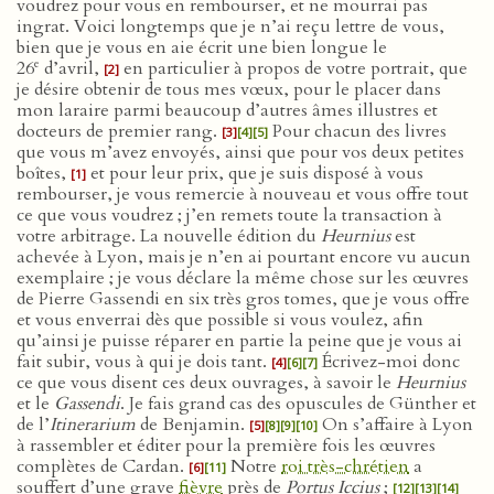
voudrez pour vous en rembourser, et ne mourrai pas
ingrat. Voici longtemps que je n’ai reçu lettre de vous,
bien que je vous en aie écrit une bien longue le
e
26
d’avril,
en particulier à propos de votre portrait, que
[2]
je désire obtenir de tous mes vœux, pour le placer dans
mon laraire parmi beaucoup d’autres âmes illustres et
docteurs de premier rang.
Pour chacun des livres
[3]
[4]
[5]
que vous m’avez envoyés, ainsi que pour vos deux petites
boîtes,
et pour leur prix, que je suis disposé à vous
[1]
rembourser, je vous remercie à nouveau et vous offre tout
ce que vous voudrez ; j’en remets toute la transaction à
votre arbitrage. La nouvelle édition du
Heurnius
est
achevée à Lyon, mais je n’en ai pourtant encore vu aucun
exemplaire ; je vous déclare la même chose sur les œuvres
de Pierre Gassendi en six très gros tomes, que je vous offre
et vous enverrai dès que possible si vous voulez, afin
qu’ainsi je puisse réparer en partie la peine que je vous ai
fait subir, vous à qui je dois tant.
Écrivez-moi donc
[4]
[6]
[7]
ce que vous disent ces deux ouvrages, à savoir le
Heurnius
et le
Gassendi
. Je fais grand cas des opuscules de Günther et
de l’
Itinerarium
de Benjamin.
On s’affaire à Lyon
[5]
[8]
[9]
[10]
à rassembler et éditer pour la première fois les œuvres
complètes de Cardan.
Notre
roi très-chrétien
a
[6]
[11]
souffert d’une grave
fièvre
près de
Portus Iccius
;
[12]
[13]
[14]