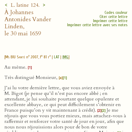
<
>
L. latine 124.
À Johannes
Codes couleur
Citer cette lettre
Antonides Vander
Imprimer cette lettre
Linden,
Imprimer cette lettre avec ses notes
le 30 mai 1659
o
o
o
[
Ms BIU Santé
n
2007, f
81 r
|
LAT
|
IMG
]
Au même.
[1]
Très distingué Monsieur,
[a]
[1]
J’ai lu votre dernière lettre, que vous aviez envoyée à
M. Bigot (je pense qu’il n’est pas encore abbé ; en
attendant, je lui souhaite pourtant quelque opulente et
excellente abbaye, ce qui peut difficilement s’obtenir en
France puisqu’on y vit maintenant à crédit).
Je me
[2]
[2]
réjouis que vous vous portiez mieux, mais attachez-vous à
raffermir et renforcer votre santé de jour en jour, afin que
nous nous réjouissions alors pour de bon de votre