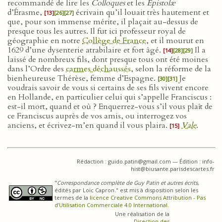
recommandé de lire les
Colloques
et les
Epistolæ
d’Érasme,
écrivain qu’il louait très hautement et
[13]
[26]
[27]
que, pour son immense mérite, il plaçait au-dessus de
presque tous les autres. Il fut ici professeur royal de
géographie en notre
Collège de France
, et il mourut en
1629 d’une dysenterie atrabilaire et fort âgé.
Il a
[14]
[28]
[29]
laissé de nombreux fils, dont presque tous ont été moines
dans l’Ordre des
carmes déchaussés
, selon la réforme de la
bienheureuse Thérèse, femme d’Espagne.
Je
[30]
[31]
voudrais savoir de vous si certains de ses fils vivent encore
en Hollande, en particulier celui qui s’appelle Franciscus :
est-il mort, quand et où ? Enquerrez-vous s’il vous plaît de
ce Franciscus auprès de vos amis, ou interrogez vos
anciens, et écrivez-m’en quand il vous plaira.
Vale
.
[15]
Rédaction : guido.patin@gmail.com — Édition : info-
hist@biusante.parisdescartes.fr
"
Correspondance complète de Guy Patin et autres écrits
,
édités par Loïc Capron." est mis à disposition selon les
termes de la
licence Creative Commons Attribution - Pas
d’Utilisation Commerciale 4.0 International
.
Une réalisation de la
Direction des