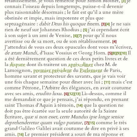
rétablissement. Je vous remercie pour Simon Moinet,
je
[3]
connais l’oiseau depuis longtemps, puisse-t-il devenir
plus raisonnable désormais ; le fait est qu’il a une mère
obstinée et impie, mais impotente et plus que
septuagénaire :
dabit Deus his quoque finem
.
Je ne sais
[3]
[4]
rien de neuf sur Johannes Rhodius ;
j’ai cependant écrit
[5]
à son sujet à un ami de Venise,
pour qu’il nous
[6]
[7]
avertisse ou de sa mort, ou de son rétablissement.
[4]
J’attendrai de vous ces deux opuscules dont vous m’écrivez,
de ætate Mundi
, d’Isaac Vossius et Georg Horn.
Il
[5]
[8]
[9]
[10]
a été dernièrement question de ces deux petits livres et de
la
dispute
dont ils traitent un
après-dîner
chez M. de
Lamoignon,
premier président
du
Parlement
de Paris,
homme savant et protecteur des savants, que je vais voir
une fois chaque semaine pour dîner avec lui ;
mais c’est
[11]
comme Pétrone, l’Arbitre des élégances, en avait coutume
avec ses amis,
erudito luxu
.
Là-dessus, comme il
[6]
[12]
[13]
me demandait ce que je pensais, j’ai répondu, en prenant
saint Thomas d’Aquin à témoin,
que la question ne
[14]
doit pas être écartée sur la seule autorité de la Sainte
Écriture,
quæ si non esset, certe Mundus ipse longe senior
deprehenderetur quam vulgo putatur
,
comme le très
[7]
[15]
grand Galileo Galilei avait coutume de dire en privé à ses
amis.
Le premier président a souri de ma réponse et
[16]