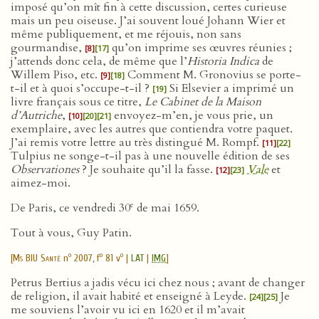
imposé qu’on mît fin à cette discussion, certes curieuse
mais un peu oiseuse. J’ai souvent loué Johann Wier et
même publiquement, et me réjouis, non sans
gourmandise,
qu’on imprime ses œuvres réunies ;
[8]
[17]
j’attends donc cela, de même que l’
Historia Indica
de
Willem Piso, etc.
Comment M. Gronovius se porte-
[9]
[18]
t-il et à quoi s’occupe-t-il ?
Si Elsevier a imprimé un
[19]
livre français sous ce titre,
Le Cabinet de la Maison
d’Autriche
,
envoyez-m’en, je vous prie, un
[10]
[20]
[21]
exemplaire, avec les autres que contiendra votre paquet.
J’ai remis votre lettre au très distingué M. Rompf.
[11]
[22]
Tulpius ne songe-t-il pas à une nouvelle édition de ses
Observationes
? Je souhaite qu’il la fasse.
Vale
et
[12]
[23]
aimez-moi.
e
De Paris, ce vendredi 30
de mai 1659.
Tout à vous, Guy Patin.
o
o
o
[
Ms BIU Santé
n
2007, f
81 v
|
LAT
|
IMG
]
Petrus Bertius a jadis vécu ici chez nous ; avant de changer
de religion, il avait habité et enseigné à Leyde.
Je
[24]
[25]
me souviens l’avoir vu ici en 1620 et il m’avait