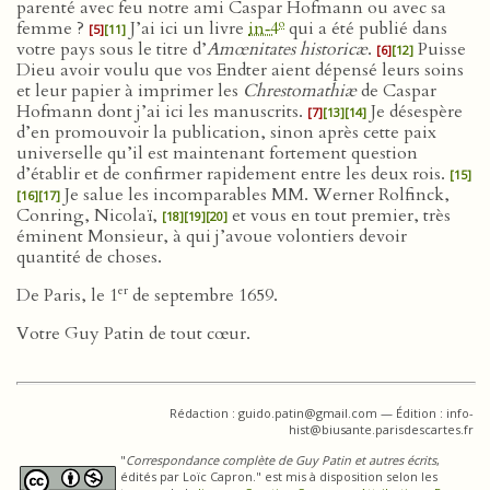
parenté avec feu notre ami Caspar Hofmann ou avec sa
o
femme ?
J’ai ici un livre
in‑4
qui a été publié dans
[5]
[11]
votre pays sous le titre d’
Amœnitates historicæ
.
Puisse
[6]
[12]
Dieu avoir voulu que vos Endter aient dépensé leurs soins
et leur papier à imprimer les
Chrestomathiæ
de Caspar
Hofmann dont j’ai ici les manuscrits.
Je désespère
[7]
[13]
[14]
d’en promouvoir la publication, sinon après cette paix
universelle qu’il est maintenant fortement question
d’établir et de confirmer rapidement entre les deux rois.
[15]
Je salue les incomparables MM. Werner Rolfinck,
[16]
[17]
Conring, Nicolaï,
et vous en tout premier, très
[18]
[19]
[20]
éminent Monsieur, à qui j’avoue volontiers devoir
quantité de choses.
er
De Paris, le 1
de septembre 1659.
Votre Guy Patin de tout cœur.
Rédaction : guido.patin@gmail.com — Édition : info-
hist@biusante.parisdescartes.fr
"
Correspondance complète de Guy Patin et autres écrits
,
édités par Loïc Capron." est mis à disposition selon les