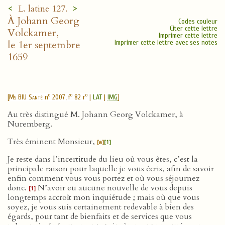
<
>
L. latine 127.
À Johann Georg
Codes couleur
Citer cette lettre
Volckamer,
Imprimer cette lettre
le 1er septembre
Imprimer cette lettre avec ses notes
1659
o
o
o
[
Ms BIU Santé
n
2007, f
82 r
|
LAT
|
IMG
]
Au très distingué M. Johann Georg Volckamer, à
Nuremberg.
Très éminent Monsieur,
[a]
[1]
Je reste dans l’incertitude du lieu où vous êtes, c’est la
principale raison pour laquelle je vous écris, afin de savoir
enfin comment vous vous portez et où vous séjournez
donc.
N’avoir eu aucune nouvelle de vous depuis
[1]
longtemps accroît mon inquiétude ; mais où que vous
soyez, je vous suis certainement redevable à bien des
égards, pour tant de bienfaits et de services que vous