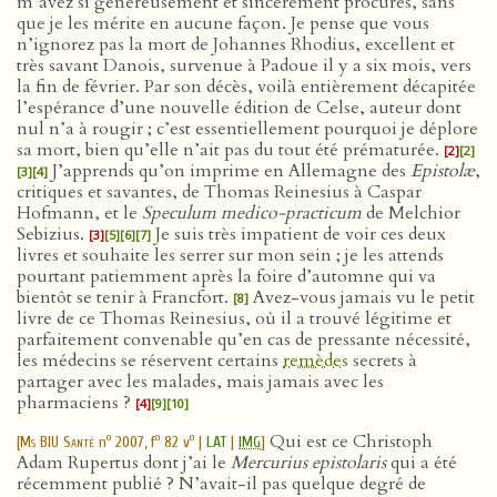
m’avez si généreusement et sincèrement procurés, sans
que je les mérite en aucune façon. Je pense que vous
n’ignorez pas la mort de Johannes Rhodius, excellent et
très savant Danois, survenue à Padoue il y a six mois, vers
la fin de février. Par son décès, voilà entièrement décapitée
l’espérance d’une nouvelle édition de Celse, auteur dont
nul n’a à rougir ; c’est essentiellement pourquoi je déplore
sa mort, bien qu’elle n’ait pas du tout été prématurée.
[2]
[2]
J’apprends qu’on imprime en Allemagne des
Epistolæ
,
[3]
[4]
critiques et savantes, de Thomas Reinesius à Caspar
Hofmann, et le
Speculum medico-practicum
de Melchior
Sebizius.
Je suis très impatient de voir ces deux
[3]
[5]
[6]
[7]
livres et souhaite les serrer sur mon sein ; je les attends
pourtant patiemment après la foire d’automne qui va
bientôt se tenir à Francfort.
Avez-vous jamais vu le petit
[8]
livre de ce Thomas Reinesius, où il a trouvé légitime et
parfaitement convenable qu’en cas de pressante nécessité,
les médecins se réservent certains
remèdes
secrets à
partager avec les malades, mais jamais avec les
pharmaciens ?
[4]
[9]
[10]
Qui est ce Christoph
o
o
o
[
Ms BIU Santé
n
2007, f
82 v
|
LAT
|
IMG
]
Adam Rupertus dont j’ai le
Mercurius epistolaris
qui a été
récemment publié ? N’avait-il pas quelque degré de