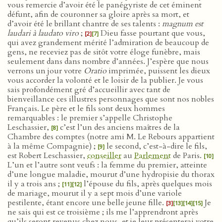
vous remercie d’avoir été le panégyriste de cet éminent
défunt, afin de couronner sa gloire après sa mort, et
d’avoir été le brillant chantre de ses talents :
magnum est
laudari à laudato viro
;
Dieu fasse pourtant que vous,
[2]
[7]
qui avez grandement mérité l’admiration de beaucoup de
gens, ne receviez pas de sitôt votre éloge funèbre, mais
seulement dans dans nombre d’années. J’espère que nous
verrons un jour votre
Oratio
imprimée, puissent les dieux
vous accorder la volonté et le loisir de la publier. Je vous
sais profondément gré d’accueillir avec tant de
bienveillance ces illustres personnages que sont nos nobles
Français. Le père et le fils sont deux hommes
remarquables : le premier s’appelle Christophe
Leschassier,
c’est l’un des anciens maîtres de la
[8]
Chambre des comptes (notre ami M. Le Rebours appartient
à la même Compagnie) ;
le second, c’est-à-dire le fils,
[9]
est Robert Leschassier,
conseiller
au
Parlement
de Paris.
[10]
L’un et l’autre sont veufs : la femme du premier, atteinte
d’une longue maladie, mourut d’une hydropisie du thorax
il y a trois ans ;
l’épouse du fils, après quelques mois
[11]
[12]
de mariage, mourut il y a sept mois d’une variole
pestilente, étant encore une belle jeune fille.
Je
[3]
[13]
[14]
[15]
ne sais qui est ce troisième ; ils me l’apprendront après
qu’ils seront revenus chez nous, et je leur présenterai votre