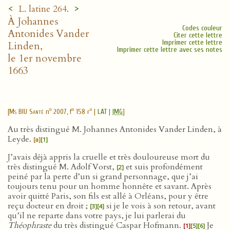
<
>
L. latine 264.
À Johannes
Codes couleur
Antonides Vander
Citer cette lettre
Imprimer cette lettre
Linden,
Imprimer cette lettre avec ses notes
le 1er novembre
1663
o
o
o
[
Ms BIU Santé
n
2007, f
158 r
|
LAT
|
IMG
]
Au très distingué M. Johannes Antonides Vander Linden, à
Leyde.
[a]
[1]
J’avais déjà appris la cruelle et très douloureuse mort du
très distingué M. Adolf Vorst,
et suis profondément
[2]
peiné par la perte d’un si grand personnage, que j’ai
toujours tenu pour un homme honnête et savant. Après
avoir quitté Paris, son fils est allé à Orléans, pour y être
reçu docteur en droit ;
si je le vois à son retour, avant
[3]
[4]
qu’il ne reparte dans votre pays, je lui parlerai du
Théophraste
du très distingué Caspar Hofmann.
Je
[1]
[5]
[6]