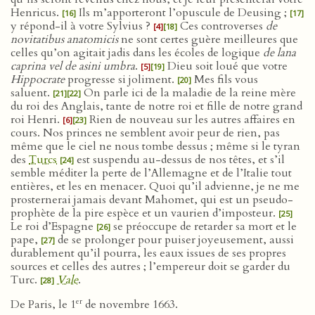
Henricus.
Ils m’apporteront l’opuscule de Deusing ;
[16]
[17]
y répond-il à votre Sylvius ?
Ces controverses
de
[4]
[18]
novitatibus anatomicis
ne sont certes guère meilleures que
celles qu’on agitait jadis dans les écoles de logique
de lana
caprina vel de asini umbra
.
Dieu soit loué que votre
[5]
[19]
Hippocrate
progresse si joliment.
Mes fils vous
[20]
saluent.
On parle ici de la maladie de la reine mère
[21]
[22]
du roi des Anglais, tante de notre roi et fille de notre grand
roi Henri.
Rien de nouveau sur les autres affaires en
[6]
[23]
cours. Nos princes ne semblent avoir peur de rien, pas
même que le ciel ne nous tombe dessus ; même si le tyran
des
Turcs
est suspendu au-dessus de nos têtes, et s’il
[24]
semble méditer la perte de l’Allemagne et de l’Italie tout
entières, et les en menacer. Quoi qu’il advienne, je ne me
prosternerai jamais devant Mahomet, qui est un pseudo-
prophète de la pire espèce et un vaurien d’imposteur.
[25]
Le roi d’Espagne
se préoccupe de retarder sa mort et le
[26]
pape,
de se prolonger pour puiser joyeusement, aussi
[27]
durablement qu’il pourra, les eaux issues de ses propres
sources et celles des autres ; l’empereur doit se garder du
Turc.
Vale
.
[28]
er
De Paris, le 1
de novembre 1663.