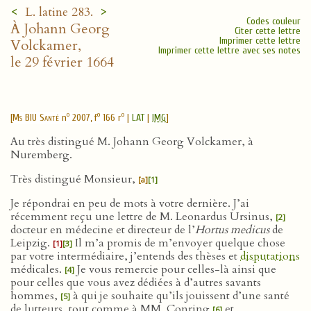
<
>
L. latine 283.
Codes couleur
À Johann Georg
Citer cette lettre
Imprimer cette lettre
Volckamer,
Imprimer cette lettre avec ses notes
le 29 février 1664
o
o
o
[
Ms BIU Santé
n
2007, f
166 r
|
LAT
|
IMG
]
Au très distingué M. Johann Georg Volckamer, à
Nuremberg.
Très distingué Monsieur,
[a]
[1]
Je répondrai en peu de mots à votre dernière. J’ai
récemment reçu une lettre de M. Leonardus Ursinus,
[2]
docteur en médecine et directeur de l’
Hortus medicus
de
Leipzig.
Il m’a promis de m’envoyer quelque chose
[1]
[3]
par votre intermédiaire, j’entends des thèses et
disputations
médicales.
Je vous remercie pour celles-là ainsi que
[4]
pour celles que vous avez dédiées à d’autres savants
hommes,
à qui je souhaite qu’ils jouissent d’une santé
[5]
de lutteurs, tout comme à MM. Conring
et
[6]