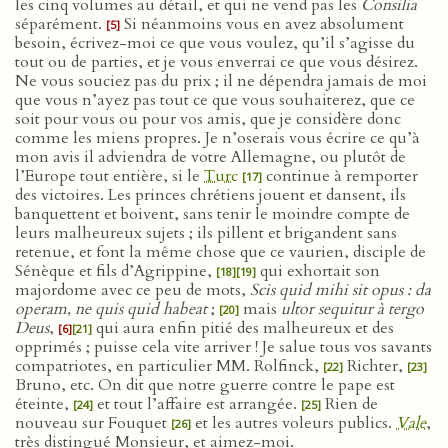
les cinq volumes au détail, et qui ne vend pas les
Consilia
séparément.
Si néanmoins vous en avez absolument
[5]
besoin, écrivez-moi ce que vous voulez, qu’il s’agisse du
tout ou de parties, et je vous enverrai ce que vous désirez.
Ne vous souciez pas du prix ; il ne dépendra jamais de moi
que vous n’ayez pas tout ce que vous souhaiterez, que ce
soit pour vous ou pour vos amis, que je considère donc
comme les miens propres. Je n’oserais vous écrire ce qu’à
mon avis il adviendra de votre Allemagne, ou plutôt de
l’Europe tout entière, si le
Turc
continue à remporter
[17]
des victoires. Les princes chrétiens jouent et dansent, ils
banquettent et boivent, sans tenir le moindre compte de
leurs malheureux sujets ; ils pillent et brigandent sans
retenue, et font la même chose que ce vaurien, disciple de
Sénèque et fils d’Agrippine,
qui exhortait son
[18]
[19]
majordome avec ce peu de mots,
Scis quid mihi sit opus : da
operam, ne quis quid habeat
;
mais
ultor sequitur à tergo
[20]
Deus
,
qui aura enfin pitié des malheureux et des
[6]
[21]
opprimés ; puisse cela vite arriver ! Je salue tous vos savants
compatriotes, en particulier MM. Rolfinck,
Richter,
[22]
[23]
Bruno, etc. On dit que notre guerre contre le pape est
éteinte,
et tout l’affaire est arrangée.
Rien de
[24]
[25]
nouveau sur Fouquet
et les autres voleurs publics.
Vale
,
[26]
très distingué Monsieur, et aimez-moi.