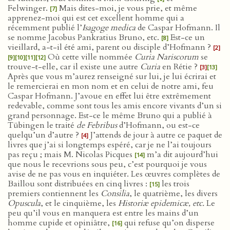
Felwinger.
Mais dites-moi, je vous prie, et même
[7]
apprenez-moi qui est cet excellent homme qui a
récemment publié l’
Isagoge medica
de Caspar Hofmann. Il
se nomme Jacobus Pankratius Bruno, etc.
Est-ce un
[8]
vieillard, a-t-il été ami, parent ou disciple d’Hofmann ?
[2]
Où cette ville nommée
Curia Nariscorum
se
[9]
[10]
[11]
[12]
trouve-t-elle, car il existe une autre
Curia
en Rétie ?
[3]
[13]
Après que vous m’aurez renseigné sur lui, je lui écrirai et
le remercierai en mon nom et en celui de notre ami, feu
Caspar Hofmann. J’avoue en effet lui être extrêmement
redevable, comme sont tous les amis encore vivants d’un si
grand personnage. Est-ce le même Bruno qui a publié à
Tübingen le traité
de Febribus
d’Hofmann, ou est-ce
quelqu’un d’autre ?
J’attends de jour à autre ce paquet de
[4]
livres que j’ai si longtemps espéré, car je ne l’ai toujours
pas reçu ; mais M. Nicolas Picques
m’a dit aujourd’hui
[14]
que nous le recevrions sous peu, c’est pourquoi je vous
avise de ne pas vous en inquiéter. Les œuvres complètes de
Baillou sont distribuées en cinq livres :
les trois
[15]
premiers contiennent les
Consilia
, le quatrième, les divers
Opuscula
, et le cinquième, les
Historiæ epidemicæ, etc.
Le
peu qu’il vous en manquera est entre les mains d’un
homme cupide et opiniâtre,
qui refuse qu’on disperse
[16]