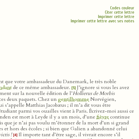
Codes couleur
Citer cette lettre
Imprimer cette lettre
Imprimer cette lettre avec ses notes
vant que votre ambassadeur du Danemark, le très noble
ndant
de ce même ambassadeur.
J’ignore si vous les avez
[5]
ment sur la nouvelle édition de l’
Hollierus de Morbis
 ces deux paquets. Chez un
gentilhomme
Norvégien,
’appelle Matthias Jacobæus ; il m’a dit vous être
udiant parmi vos ouailles vient à Paris. Écrivez-moi aussi ce
nden est mort à Leyde il y a un mois, d’une
fièvre
continue
s que je n’ai pas voulu m’étonner de la mort d’un si grand
les et hors des écoles ; si bien que Galien a abandonné celui
ctis !
Il importe tant d’être sage, il vivrait encore s’il
[4]