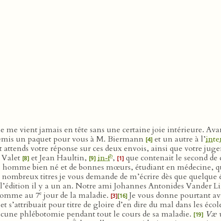
e me vient jamais en tête sans une certaine joie intérieure. A
 remis un paquet pour vous à M. Biermann
et un autre à l’
inte
[4]
t attends votre réponse sur ces deux envois, ainsi que votre juge
o
 Valet
et Jean Haultin,
in‑f
,
que contenait le second de
[8]
[9]
[1]
homme bien né et de bonnes mœurs, étudiant en médecine, qui s
 nombreux titres je vous demande de m’écrire dès que quelque ét
l’édition il y a un an. Notre ami Johannes Antonides Vander Li
e
 homme au 7
jour de la maladie.
Je vous donne pourtant avi
[3]
[16]
et s’attribuait pour titre de gloire d’en dire du mal dans les éco
 aucune phlébotomie pendant tout le cours de sa maladie.
Væ vi
[19]