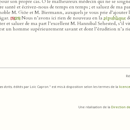
de pour son propre cas. Ô le malheureux médecin qui ne se soign
re santé et écrivez-nous de temps en temps ; et saluez de ma pa
 noble M. Giöe et M. Biermann, auxquels je vous prie d’ajouter 
igar.
Nous n’avons ici rien de nouveau en la
république
d
[5]
[25]
ter et saluer de ma part l’excellent M. Hannibal Sehested, s’il vit
est un homme supérieurement savant et dont l’érudition n’a rie
Ré
s écrits
, édités par Loïc Capron." est mis à disposition selon les termes de la
licence
Une réalisation de la
Direction d