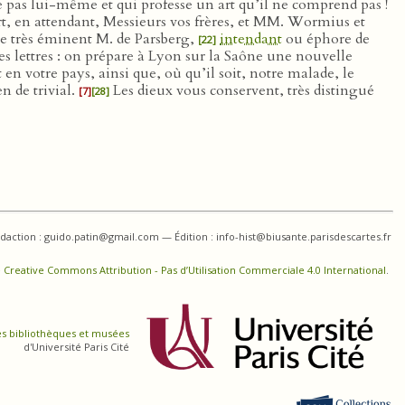
e pas lui-même et qui professe un art qu’il ne comprend pas !
rt, en attendant, Messieurs vos frères, et MM. Wormius et
le très éminent M. de Parsberg,
intendant
ou éphore de
[22]
es lettres : on prépare à Lyon sur la Saône une nouvelle
 en votre pays, ainsi que, où qu’il soit, notre malade, le
n de trivial.
Les dieux vous conservent, très distingué
[7]
[28]
daction : guido.patin@gmail.com — Édition : info-hist@biusante.parisdescartes.fr
 Creative Commons Attribution - Pas d’Utilisation Commerciale 4.0 International
.
es bibliothèques et musées
d'Université Paris Cité