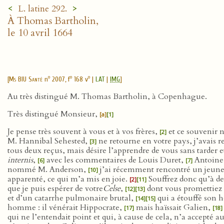
<
>
L. latine 292.
À Thomas Bartholin,
le 10 avril 1664
o
o
o
[
Ms BIU Santé
n
2007, f
168 v
|
LAT
|
IMG
]
Au très distingué M. Thomas Bartholin, à Copenhague.
Très distingué Monsieur,
[a]
[1]
Je pense très souvent à vous et à vos frères,
et ce souvenir n
[2]
M. Hannibal Sehested,
ne retourne en votre pays, j’avais
[3]
tous deux reçus, mais désire l’apprendre de vous sans tarder e
internis
,
avec les commentaires de Louis Duret,
Antoine
[6]
[7]
nommé M. Anderson,
j’ai récemment rencontré un jeune 
[10]
apparenté, ce qui m’a mis en joie.
Souffrez donc qu’à de
[2]
[11]
que je puis espérer de votre
Celse
,
dont vous promettiez 
[12]
[13]
et d’un catarrhe pulmonaire brutal,
qui a étouffé son
[14]
[15]
homme : il vénérait Hippocrate,
mais haïssait Galien,
[17]
[18]
qui ne l’entendait point et qui, à cause de cela, n’a accepté