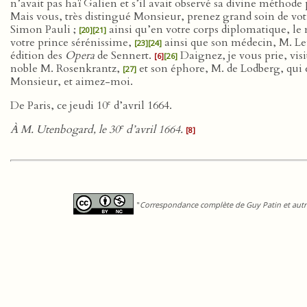
n’avait pas haï Galien et s’il avait observé sa divine métho
Mais vous, très distingué Monsieur, prenez grand soin de vot
Simon Pauli ;
ainsi qu’en votre corps diplomatique, le
[20]
[21]
votre prince sérénissime,
ainsi que son médecin, M. Le
[23]
[24]
édition des
Opera
de Sennert.
Daignez, je vous prie, visi
[6]
[26]
noble M. Rosenkrantz,
et son éphore, M. de Lodberg, qui 
[27]
Monsieur, et aimez-moi.
e
De Paris, ce jeudi 10
d’avril 1664.
e
À M. Utenbogard, le 30
d’avril 1664.
[8]
"
Correspondance complète de Guy Patin et autre