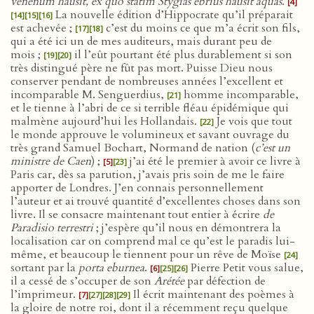
venenum hausit, ex quo statim Stygias ebrius hausit aquas
.
[4]
La nouvelle édition d’Hippocrate qu’il préparait
[14]
[15]
[16]
est achevée ;
c’est du moins ce que m’a écrit son fils,
[17]
[18]
qui a été ici un de mes auditeurs, mais durant peu de
mois ;
il l’eût pourtant été plus durablement si son
[19]
[20]
très distingué père ne fût pas mort. Puisse Dieu nous
conserver pendant de nombreuses années l’excellent et
incomparable M. Senguerdius,
homme incomparable,
[21]
et le tienne à l’abri de ce si terrible fléau épidémique qui
malmène aujourd’hui les Hollandais.
Je vois que tout
[22]
le monde approuve le volumineux et savant ouvrage du
très grand Samuel Bochart, Normand de nation (
c’est un
ministre de Caen
) ;
j’ai été le premier à avoir ce livre à
[5]
[23]
Paris car, dès sa parution, j’avais pris soin de me le faire
apporter de Londres. J’en connais personnellement
l’auteur et ai trouvé quantité d’excellentes choses dans son
livre. Il se consacre maintenant tout entier à écrire
de
Paradisio terrestri
; j’espère qu’il nous en démontrera la
localisation car on comprend mal ce qu’est le paradis lui-
même, et beaucoup le tiennent pour un rêve de Moïse
[24]
sortant par la
porta eburnea
.
Pierre Petit vous salue,
[6]
[25]
[26]
il a cessé de s’occuper de son
Arétée
par défection de
l’imprimeur.
Il écrit maintenant des poèmes à
[7]
[27]
[28]
[29]
la gloire de notre roi, dont il a récemment reçu quelque