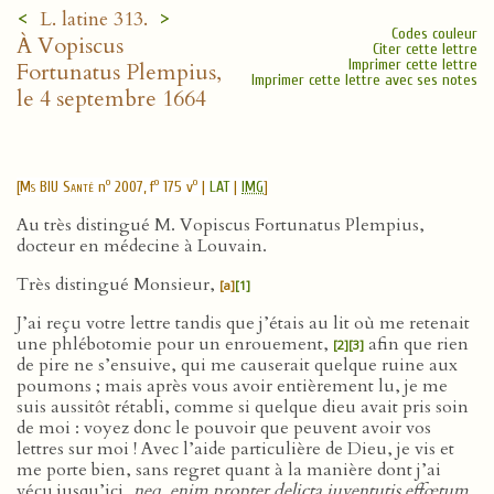
<
>
L. latine 313.
Codes couleur
À Vopiscus
Citer cette lettre
Imprimer cette lettre
Fortunatus Plempius,
Imprimer cette lettre avec ses notes
le 4 septembre 1664
o
o
o
[
Ms BIU Santé
n
2007, f
175 v
|
LAT
|
IMG
]
Au très distingué M. Vopiscus Fortunatus Plempius,
docteur en médecine à Louvain.
Très distingué Monsieur,
[a]
[1]
J’ai reçu votre lettre tandis que j’étais au lit où me retenait
une phlébotomie pour un enrouement,
afin que rien
[2]
[3]
de pire ne s’ensuive, qui me causerait quelque ruine aux
poumons ; mais après vous avoir entièrement lu, je me
suis aussitôt rétabli, comme si quelque dieu avait pris soin
de moi : voyez donc le pouvoir que peuvent avoir vos
lettres sur moi ! Avec l’aide particulière de Dieu, je vis et
me porte bien, sans regret quant à la manière dont j’ai
vécu jusqu’ici,
neq. enim propter delicta juventutis effœtum