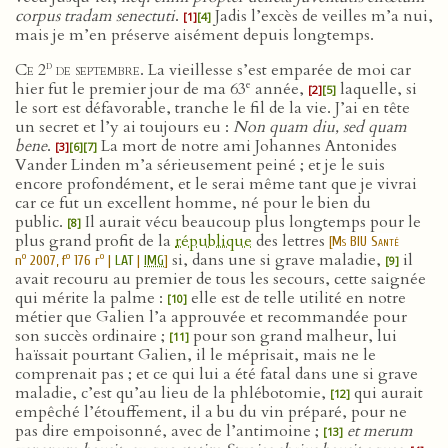
corpus tradam senectuti
.
Jadis l’excès de veilles m’a nui,
[1]
[4]
mais je m’en préserve aisément depuis longtemps.
d
Ce 2
de septembre.
La vieillesse s’est emparée de moi car
e
hier fut le premier jour de ma 63
année,
laquelle, si
[2]
[5]
le sort est défavorable, tranche le fil de la vie. J’ai en tête
un secret et l’y ai toujours eu :
Non quam diu, sed quam
bene
.
La mort de notre ami Johannes Antonides
[3]
[6]
[7]
Vander Linden m’a sérieusement peiné ; et je le suis
encore profondément, et le serai même tant que je vivrai
car ce fut un excellent homme, né pour le bien du
public.
Il aurait vécu beaucoup plus longtemps pour le
[8]
plus grand profit de la
république
des lettres
[
Ms BIU Santé
si, dans une si grave maladie,
il
o
o
o
n
2007, f
176 r
|
LAT
|
IMG
]
[9]
avait recouru au premier de tous les secours, cette saignée
qui mérite la palme :
elle est de telle utilité en notre
[10]
métier que Galien l’a approuvée et recommandée pour
son succès ordinaire ;
pour son grand malheur, lui
[11]
haïssait pourtant Galien, il le méprisait, mais ne le
comprenait pas ; et ce qui lui a été fatal dans une si grave
maladie, c’est qu’au lieu de la phlébotomie,
qui aurait
[12]
empêché l’étouffement, il a bu du vin préparé, pour ne
pas dire empoisonné, avec de l’antimoine ;
et merum
[13]