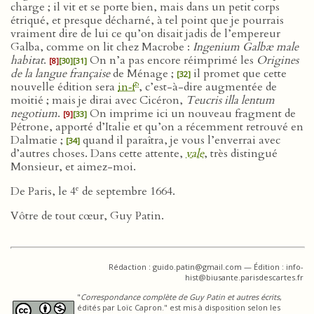
charge ; il vit et se porte bien, mais dans un petit corps
étriqué, et presque décharné, à tel point que je pourrais
vraiment dire de lui ce qu’on disait jadis de l’empereur
Galba, comme on lit chez Macrobe :
Ingenium Galbæ male
habitat
.
On n’a pas encore réimprimé les
Origines
[8]
[30]
[31]
de la langue française
de Ménage ;
il promet que cette
[32]
o
nouvelle édition sera
in‑f
, c’est-à-dire augmentée de
moitié ; mais je dirai avec Cicéron,
Teucris illa lentum
negotium
.
On imprime ici un nouveau fragment de
[9]
[33]
Pétrone, apporté d’Italie et qu’on a récemment retrouvé en
Dalmatie ;
quand il paraîtra, je vous l’enverrai avec
[34]
d’autres choses. Dans cette attente,
vale
, très distingué
Monsieur, et aimez-moi.
e
De Paris, le 4
de septembre 1664.
Vôtre de tout cœur, Guy Patin.
Rédaction : guido.patin@gmail.com — Édition : info-
hist@biusante.parisdescartes.fr
"
Correspondance complète de Guy Patin et autres écrits
,
édités par Loïc Capron." est mis à disposition selon les