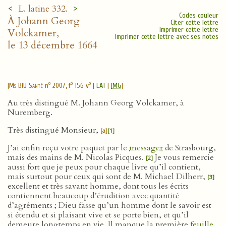
<
>
L. latine 332.
Codes couleur
À Johann Georg
Citer cette lettre
Imprimer cette lettre
Volckamer,
Imprimer cette lettre avec ses notes
le 13 décembre 1664
o
o
o
[
Ms BIU Santé
n
2007, f
156 v
|
LAT
|
IMG
]
Au très distingué M. Johann Georg Volckamer, à
Nuremberg.
Très distingué Monsieur,
[a]
[1]
J’ai enfin reçu votre paquet par le
messager
de Strasbourg,
mais des mains de M. Nicolas Picques.
Je vous remercie
[2]
aussi fort que je peux pour chaque livre qu’il contient,
mais surtout pour ceux qui sont de M. Michael Dilherr,
[3]
excellent et très savant homme, dont tous les écrits
contiennent beaucoup d’érudition avec quantité
d’agréments ; Dieu fasse qu’un homme dont le savoir est
si étendu et si plaisant vive et se porte bien, et qu’il
demeure longtemps en vie. Il manque la première
feuille