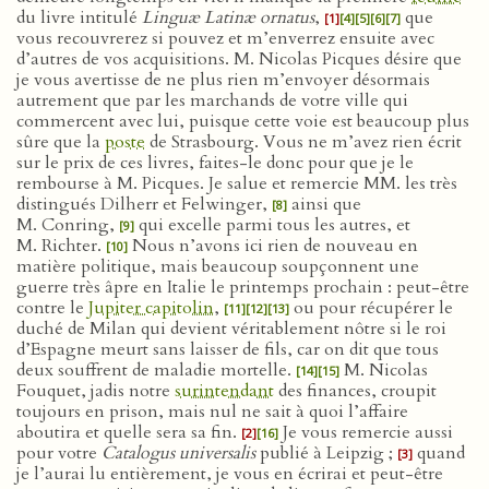
du livre intitulé
Linguæ Latinæ ornatus
,
que
[1]
[4]
[5]
[6]
[7]
vous recouvrerez si pouvez et m’enverrez ensuite avec
d’autres de vos acquisitions. M. Nicolas Picques désire que
je vous avertisse de ne plus rien m’envoyer désormais
autrement que par les marchands de votre ville qui
commercent avec lui, puisque cette voie est beaucoup plus
sûre que la
poste
de Strasbourg. Vous ne m’avez rien écrit
sur le prix de ces livres, faites-le donc pour que je le
rembourse à M. Picques. Je salue et remercie MM. les très
distingués Dilherr et Felwinger,
ainsi que
[8]
M. Conring,
qui excelle parmi tous les autres, et
[9]
M. Richter.
Nous n’avons ici rien de nouveau en
[10]
matière politique, mais beaucoup soupçonnent une
guerre très âpre en Italie le printemps prochain : peut-être
contre le
Jupiter capitolin
,
ou pour récupérer le
[11]
[12]
[13]
duché de Milan qui devient véritablement nôtre si le roi
d’Espagne meurt sans laisser de fils, car on dit que tous
deux souffrent de maladie mortelle.
M. Nicolas
[14]
[15]
Fouquet, jadis notre
surintendant
des finances, croupit
toujours en prison, mais nul ne sait à quoi l’affaire
aboutira et quelle sera sa fin.
Je vous remercie aussi
[2]
[16]
pour votre
Catalogus universalis
publié à Leipzig ;
quand
[3]
je l’aurai lu entièrement, je vous en écrirai et peut-être