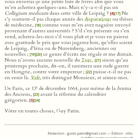
vous enverrai-je une petite liste de livres afin que vous
m’en achetiez quelques-uns. Mais n’y-a-t-il pas un
Collegium medicum
dans cette ville de Leipzig ?
Ne
[4]
[17]
s’y soutient-il pas chaque année des
disputations
ou thèses
de médecine,
comme vous m’en avez naguère envoyé
[18]
provenant d’autres universités ? S’il s’en présente ou s’en
vend, achetez-les-moi s’il vous plaît et je vous en paierai
avec gratitude le prix que vous jugerez bon, qu’elles soient
de Leipzig, d’Iéna ou de Nuremberg, anciennes ou
nouvelles ;
ce genre d’écrits me régale et me distrait.
[19]
[20]
Nous n’avons aucune nouvelle du
Turc
,
sinon qu’au
[21]
printemps prochain, dit-on, il ranimera une rude guerre
en Hongrie, contre votre empereur ;
puisse-t-il ne pas
[22]
en venir là.
Vale
, très distingué Monsieur, et aimez-moi.
e
De Paris, ce 13
de décembre 1664, jour même de la
bruma
des Anciens,
avant la réforme du calendrier
[23]
grégorien.
[5]
[24]
Vôtre en toutes choses, Guy Patin.
Rédaction : guido.patin@gmail.com — Édition : info-
hist@biusante.parisdescartes.fr