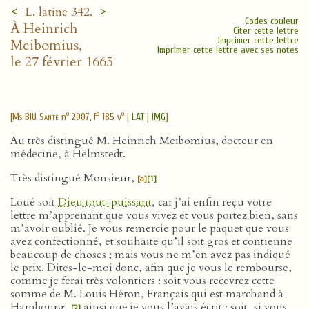
<
>
L. latine 342.
Codes couleur
À Heinrich
Citer cette lettre
Imprimer cette lettre
Meibomius,
Imprimer cette lettre avec ses notes
le 27 février 1665
o
o
o
[
Ms BIU Santé
n
2007, f
185 v
|
LAT
|
IMG
]
Au très distingué M. Heinrich Meibomius, docteur en
médecine, à Helmstedt.
Très distingué Monsieur,
[a]
[1]
Loué soit
Dieu tout-puissant
, car j’ai enfin reçu votre
lettre m’apprenant que vous vivez et vous portez bien, sans
m’avoir oublié. Je vous remercie pour le paquet que vous
avez confectionné, et souhaite qu’il soit gros et contienne
beaucoup de choses ; mais vous ne m’en avez pas indiqué
le prix. Dites-le-moi donc, afin que je vous le rembourse,
comme je ferai très volontiers : soit vous recevrez cette
somme de M. Louis Héron, Français qui est marchand à
Hambourg,
ainsi que je vous l’avais écrit ; soit, si vous
[2]