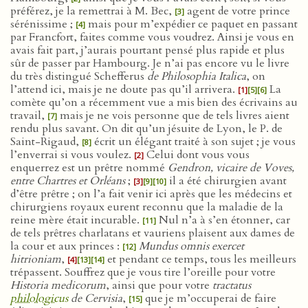
préférez, je la remettrai à M. Bec,
agent de votre prince
[3]
sérénissime ;
mais pour m’expédier ce paquet en passant
[4]
par Francfort, faites comme vous voudrez. Ainsi je vous en
avais fait part, j’aurais pourtant pensé plus rapide et plus
sûr de passer par Hambourg. Je n’ai pas encore vu le livre
du très distingué Schefferus
de Philosophia Italica
, on
l’attend ici, mais je ne doute pas qu’il arrivera.
La
[1]
[5]
[6]
comète qu’on a récemment vue a mis bien des écrivains au
travail,
mais je ne vois personne que de tels livres aient
[7]
rendu plus savant. On dit qu’un jésuite de Lyon, le P. de
Saint-Rigaud,
écrit un élégant traité à son sujet ; je vous
[8]
l’enverrai si vous voulez.
Celui dont vous vous
[2]
enquerrez est un prêtre nommé
Gendron, vicaire de Voves,
entre Chartres et Orléans
;
il a été chirurgien avant
[3]
[9]
[10]
d’être prêtre ; on l’a fait venir ici après que les médecins et
chirurgiens royaux eurent reconnu que la maladie de la
reine mère était incurable.
Nul n’a à s’en étonner, car
[11]
de tels prêtres charlatans et vauriens plaisent aux dames de
la cour et aux princes :
Mundus omnis exercet
[12]
hitrioniam
,
et pendant ce temps, tous les meilleurs
[4]
[13]
[14]
trépassent. Souffrez que je vous tire l’oreille pour votre
Historia medicorum
, ainsi que pour votre
tractatus
philologicus
de Cervisia
,
que je m’occuperai de faire
[15]