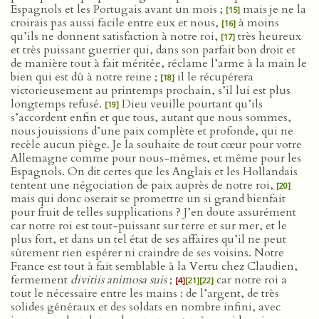
Espagnols et les Portugais avant un mois ;
mais je ne la
[15]
croirais pas aussi facile entre eux et nous,
à moins
[16]
qu’ils ne donnent satisfaction à notre roi,
très heureux
[17]
et très puissant guerrier qui, dans son parfait bon droit et
de manière tout à fait méritée, réclame l’arme à la main le
bien qui est dû à notre reine ;
il le récupérera
[18]
victorieusement au printemps prochain, s’il lui est plus
longtemps refusé.
Dieu veuille pourtant qu’ils
[19]
s’accordent enfin et que tous, autant que nous sommes,
nous jouissions d’une paix complète et profonde, qui ne
recèle aucun piège. Je la souhaite de tout cœur pour votre
Allemagne comme pour nous-mêmes, et même pour les
Espagnols. On dit certes que les Anglais et les Hollandais
tentent une négociation de paix auprès de notre roi,
[20]
mais qui donc oserait se promettre un si grand bienfait
pour fruit de telles supplications ? J’en doute assurément
car notre roi est tout-puissant sur terre et sur mer, et le
plus fort, et dans un tel état de ses affaires qu’il ne peut
sûrement rien espérer ni craindre de ses voisins. Notre
France est tout à fait semblable à la Vertu chez Claudien,
fermement
divitiis animosa suis
;
car notre roi a
[4]
[21]
[22]
tout le nécessaire entre les mains : de l’argent, de très
solides généraux et des soldats en nombre infini, avec