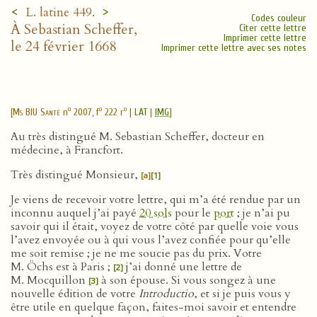
<
>
L. latine 449.
Codes couleur
À Sebastian Scheffer,
Citer cette lettre
Imprimer cette lettre
le 24 février 1668
Imprimer cette lettre avec ses notes
o
o
o
[
Ms BIU Santé
n
2007, f
222 r
|
LAT
|
IMG
]
Au très distingué M. Sebastian Scheffer, docteur en
médecine, à Francfort.
Très distingué Monsieur,
[a]
[1]
Je viens de recevoir votre lettre, qui m’a été rendue par un
inconnu auquel j’ai payé
20 sols
pour le
port
; je n’ai pu
savoir qui il était, voyez de votre côté par quelle voie vous
l’avez envoyée ou à qui vous l’avez confiée pour qu’elle
me soit remise ; je ne me soucie pas du prix. Votre
M. Öchs est à Paris ;
j’ai donné une lettre de
[2]
M. Mocquillon
à son épouse. Si vous songez à une
[3]
nouvelle édition de votre
Introductio
, et si je puis vous y
être utile en quelque façon, faites-moi savoir et entendre