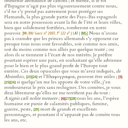
immense abondance de canons ; et même, si le roi
d’Espagne n’agit pas plus vigoureusement contre nous,
s’il ne s’y prend pas autrement pour protéger ses
Flamands, la plus grande partie des Pays-Bas espagnols
sera en notre possession avant la fin de l’été et leurs villes,
bien que solidement fortifiées, tomberont en notre
pouvoir.
Nous n’avons
o
o
o
[
Ms BIU Santé
n
2007, f
222 v
|
LAT
|
IMG
]
pas à craindre que les princes allemands s’y opposent car
presque tous nous sont favorables, soit comme nos amis,
soit du moins comme nos alliés par quelque traité ; ou
alors ils se tiennent à l’écart de nos intérêts. Je préfère
pourtant espérer une paix, en souhaitant qu’elle advienne
pour le bien et le plus grand profit de l’Europe tout
entière. Ces deux opuscules que vous m’avez indiqués,
de
Absinthio
,
et l’Ελαφογραφια, peuvent être utiles ;
[23]
[24]
[5]
si quelqu’un me les apporte de votre ville, j’en
[25]
[26]
rembourserai le prix sans rechigner. Des comètes, je vous
dirai librement qu’elles ne me terrifient pas du tout :
A signis cæli nolite metuere
;
tous les ans, l’espèce
[6]
[27]
[28]
humaine est punie de calamités publiques, famine,
guerre, peste,
mort de grands et excellents
[29]
personnages, et pourtant il n’apparaît pas de comète tous
les ans, etc.