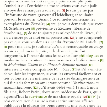
ce que vous voulez, ou ce que je puis accomplir pour
l’embellir ou l’enrichir ; je me souviens vous avoir jadis
envoyé des remarques à son sujet.
Je suis peiné par
[1]
l’infortune de votre graveur d’Heidelberg et souhaite
pouvoir le secourir. Quant à ce tonnelet contenant les
exemplaires du
Zacchias
,
etc., je vous demande que votre
[4]
M. Schönwetter
prévienne ce Zetzner, libraire de
[5]
Strasbourg,
de ne toujours pas m’expédier de livres, s’il
[6]
en a encore pour moi en sa possession.
Je ne comprends
[2]
pas ce que vous voulez au sujet du
Pétrone
de M. Lotich ;
[7]
pour ma part, je souhaite qu’un si remarquable ouvrage
[8]
revoie rapidement le jour, et le désire depuis fort
longtemps, à l’instar de tous les savants, car
philologues
et
médecins le convoitent. Si mes manuscrits hofmanniens
[9]
in Methodum Galeni
et
in libros de Sanitate tuenda
[10]
intéressent votre compatriote M. Götze,
et s’il a en tête
[11]
de vouloir les imprimer, je vous les enverrai facilement et
très volontiers, en mémoire de leur très distingué auteur,
qui fut jadis fort mon ami ; tout comme l’
Instititutionum
suarum Epitome
,
qu’il avait dédié voilà 18 ans à mon
[12]
fils aîné, Robert Patin, docteur en médecine de Paris, qui a
aujourd’hui la
survivance
de ma chaire royale.
Je
[3]
[13]
[14]
n’ai encore rien d’assuré à vous écrire sur nos affaires
publiques : la plupart des gens espèrent une paix entre les