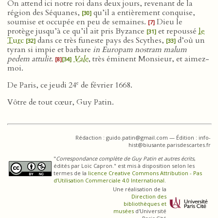
On attend ici notre roi dans deux jours, revenant de la
région des Séquanes,
qu’il a entièrement conquise,
[30]
soumise et occupée en peu de semaines.
Dieu le
[7]
protège jusqu’à ce qu’il ait pris Byzance
et repoussé
le
[31]
Turc
dans ce très funeste pays des Scythes,
d’où un
[32]
[33]
tyran si impie et barbare
in Europam nostram malum
pedem attulit
.
Vale
, très éminent Monsieur, et aimez-
[8]
[34]
moi.
e
De Paris, ce jeudi 24
de février 1668.
Vôtre de tout cœur, Guy Patin.
Rédaction : guido.patin@gmail.com — Édition : info-
hist@biusante.parisdescartes.fr
"
Correspondance complète de Guy Patin et autres écrits
,
édités par Loïc Capron." est mis à disposition selon les
termes de la
licence Creative Commons Attribution - Pas
d’Utilisation Commerciale 4.0 International
.
Une réalisation de la
Direction des
bibliothèques et
musées
d'Université