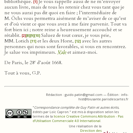
bibliothèque.
Je vous rappelle aussi de ne m’envoyer
[1]
aucun livre, mais de tous les retenir chez vous tant que je
ne vous aurai pas dit quoi en faire ; l’intermédiaire de
M. Öchs vous permettra aisément de m’aviser de ce qu’est
et d’où vient ce que vous avez à me faire parvenir. Tout va
fort bien ici ; notre reine a heureusement accouché et se
rétablit.
Saluez de tout cœur, je vous prie,
[2]
[8]
[9]
[10]
MM. Lotich
et les deux Horst,
avec les autres
[11]
[12]
personnes qui nous sont favorables, si vous en rencontrez.
Je salue vos imprimeurs.
Vale
et aimez-moi.
e
De Paris, le 28
d’août 1668.
Tout à vous, G.P.
Rédaction : guido.patin@gmail.com — Édition : info-
hist@biusante.parisdescartes.fr
"
Correspondance complète de Guy Patin et autres écrits
,
édités par Loïc Capron." est mis à disposition selon les
termes de la
licence Creative Commons Attribution - Pas
d’Utilisation Commerciale 4.0 International
.
Une réalisation de la
Direction des