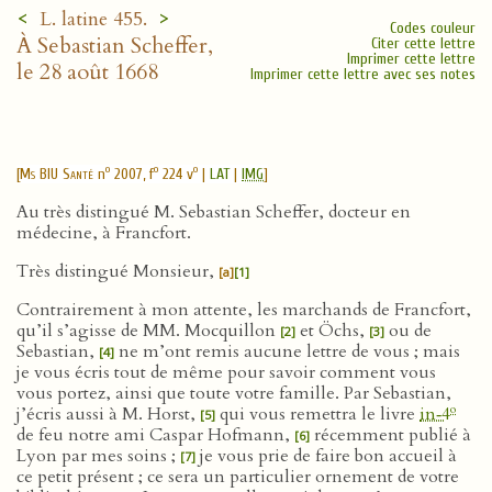
<
>
L. latine 455.
Codes couleur
À Sebastian Scheffer,
Citer cette lettre
Imprimer cette lettre
le 28 août 1668
Imprimer cette lettre avec ses notes
o
o
o
[
Ms BIU Santé
n
2007, f
224 v
|
LAT
|
IMG
]
Au très distingué M. Sebastian Scheffer, docteur en
médecine, à Francfort.
Très distingué Monsieur,
[a]
[1]
Contrairement à mon attente, les marchands de Francfort,
qu’il s’agisse de MM. Mocquillon
et Öchs,
ou de
[2]
[3]
Sebastian,
ne m’ont remis aucune lettre de vous ; mais
[4]
je vous écris tout de même pour savoir comment vous
vous portez, ainsi que toute votre famille. Par Sebastian,
o
j’écris aussi à M. Horst,
qui vous remettra le livre
in‑4
[5]
de feu notre ami Caspar Hofmann,
récemment publié à
[6]
Lyon par mes soins ;
je vous prie de faire bon accueil à
[7]
ce petit présent ; ce sera un particulier ornement de votre