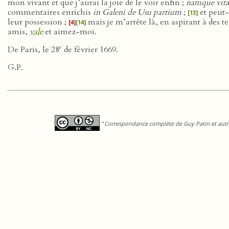
mon vivant et que j’aurai la joie de le voir enfin ;
namque vitæ
commentaires enrichis
in Galeni de Usu partium
;
et peut-
[13]
leur possession ;
mais je m’arrête là, en aspirant à des
[4]
[14]
amis,
vale
et aimez-moi.
e
De Paris, le 28
de février 1669.
G.P.
"
Correspondance complète de Guy Patin et autre