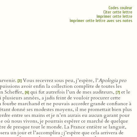
Codes couleur
Citer cette lettre
Imprimer cette lettre
Imprimer cette lettre avec ses notes
arvenir.
Vous recevrez sous peu, j’espère, l’
Apologia pro
[3]
issions avoir enfin la collection complète de toutes les
an Scheffer,
qui fut autrefois l’un de mes auditeurs,
et le
[6]
[7]
i plusieurs années, a jadis feint de vouloir procurer cette
 un fourbe marchand et ne pouvais accorder grande confiance à
: étant donné ses modestes moyens, il me promettait bien plus
erdre entre ses mains et je n’en aurais eu aucun garant pour
oque où nous vivons, je pourrais espérer ce marché de quelque
ère de presque tout le monde. La France entière se languit,
ra un jour et l’accomplira ; j’espère que cela arrivera de