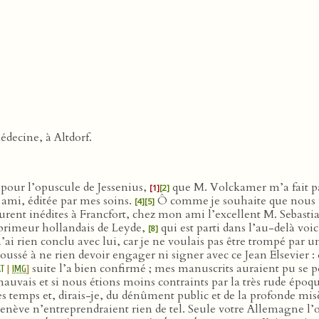
decine, à Altdorf.
t pour l’opuscule de Jessenius,
que M. Volckamer m’a fait p
[1]
[2]
 ami, éditée par mes soins.
Ô comme je souhaite que nous pu
[4]
[5]
ent inédites à Francfort, chez mon ami l’excellent M. Sebasti
mprimeur hollandais de Leyde,
qui est parti dans l’au-delà voic
[8]
’ai rien conclu avec lui, car je ne voulais pas être trompé par
ussé à ne rien devoir engager ni signer avec ce Jean Elsevier 
suite l’a bien confirmé ; mes manuscrits auraient pu se p
T
|
IMG
]
i mauvais et si nous étions moins contraints par la très rude ép
s temps et, dirais-je, du dénûment public et de la profonde mis
nève n’entreprendraient rien de tel. Seule votre Allemagne l’ose