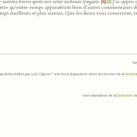
 summa brevis spem nos vetat inchoare longam
.
J’ai appris 
[3]
[12]
être qu’entre-temps apparaîtront bien d’autres commentaires d
 temps meilleurs et plus sereins. Que les dieux vous conservent
Ré
s écrits
, édités par Loïc Capron." est mis à disposition selon les termes de la
licence
Une réalisation de la
Direction d