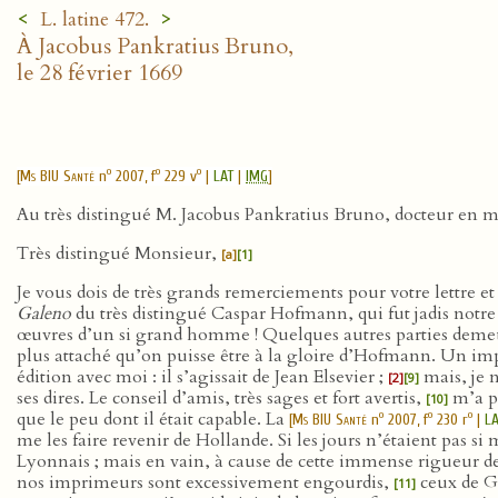
<
>
L. latine 472.
À Jacobus Pankratius Bruno,
le 28 février 1669
o
o
o
[
Ms BIU Santé
n
2007, f
229 v
|
LAT
|
IMG
]
Au très distingué M. Jacobus Pankratius Bruno, docteur en mé
Très distingué Monsieur,
[a]
[1]
Je vous dois de très grands remerciements pour votre lettre e
Galeno
du très distingué Caspar Hofmann, qui fut jadis notre
œuvres d’un si grand homme ! Quelques autres parties demeur
plus attaché qu’on puisse être à la gloire d’Hofmann. Un i
édition avec moi : il s’agissait de Jean Elsevier ;
mais, je n
[2]
[9]
ses dires. Le conseil d’amis, très sages et fort avertis,
m’a po
[10]
que le peu dont il était capable. La
o
o
o
[
Ms BIU Santé
n
2007, f
230 r
|
LA
me les faire revenir de Hollande. Si les jours n’étaient pas s
Lyonnais ; mais en vain, à cause de cette immense rigueur de
nos imprimeurs sont excessivement engourdis,
ceux de Ge
[11]