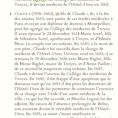
Troyes, il devint médecin de l’Hôtel-Dieu en 1602.
Claude ii
(1596-1662),
fils de Claude
i
, fit, à la fin
[2]
des années 1610, une partie de ses études médicales à
Paris et reçut son diplôme de docteur à Montpellier,
puis fut agrégé au Collège des médecins de Troyes.
Il avait épousé le 28 décembre 1618 Marie Sorel, fille
de Sébastien Sorel, apothicaire à Troyes, et d’Edmée
Nico. Le couple eut six enfants. En 1630, à la mort de
son père, Claude
ii
lui succéda dans la charge de
médecin de l’Hôtel-Dieu. Devenu veuf en 1634, il se
remaria le 29 décembre 1636 avec Marie Riglet, fille
de Moïse Riglet, maire de Troyes, et d’Anne Paillot ;
de ce second lit naquirent cinq enfants. En 1647,
Claude
ii
devint l’ancien du Collège des médecins de
Troyes. En 1649, il fut frappé d’une apoplexie qui le
diminua tant qu’en 1651 il dut prier les directeurs de
l’Hôtel-Dieu de lui permettre de continuer l’exercice
de sa charge avec l’aide d’un autre médecin de la
ville ; ce qui lui fut accordé, et Nicolas Legrin lui fut
adjoint. En raison de l’absence prolongée de Belin,
son assistant devint le véritable médecin de l’Hôtel-
Dieu. En 1655, sa santé s’étant améliorée et