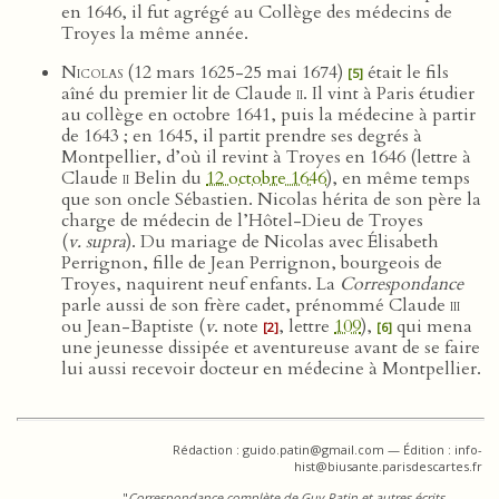
en 1646, il fut agrégé au Collège des médecins de
Troyes la même année.
Nicolas
(12 mars 1625-25 mai 1674)
était le fils
[5]
aîné du premier lit de Claude
ii
. Il vint à Paris étudier
au collège en octobre 1641, puis la médecine à partir
de 1643 ; en 1645, il partit prendre ses degrés à
Montpellier, d’où il revint à Troyes en 1646 (lettre à
Claude
ii
Belin du
12 octobre 1646
), en même temps
que son oncle Sébastien. Nicolas hérita de son père la
charge de médecin de l’Hôtel-Dieu de Troyes
(
v. supra
). Du mariage de Nicolas avec Élisabeth
Perrignon, fille de Jean Perrignon, bourgeois de
Troyes, naquirent neuf enfants. La
Correspondance
parle aussi de son frère cadet, prénommé Claude
iii
ou Jean-Baptiste (
v
. note
, lettre
109
),
qui mena
[2]
[6]
une jeunesse dissipée et aventureuse avant de se faire
lui aussi recevoir docteur en médecine à Montpellier.
Rédaction : guido.patin@gmail.com — Édition : info-
hist@biusante.parisdescartes.fr
"
Correspondance complète de Guy Patin et autres écrits
,