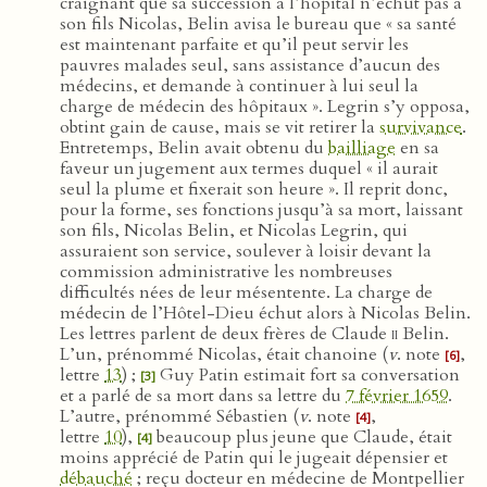
craignant que sa succession à l’hôpital n’échût pas à
son fils Nicolas, Belin avisa le bureau que « sa santé
est maintenant parfaite et qu’il peut servir les
pauvres malades seul, sans assistance d’aucun des
médecins, et demande à continuer à lui seul la
charge de médecin des hôpitaux ». Legrin s’y opposa,
obtint gain de cause, mais se vit retirer la
survivance
.
Entretemps, Belin avait obtenu du
bailliage
en sa
faveur un jugement aux termes duquel « il aurait
seul la plume et fixerait son heure ». Il reprit donc,
pour la forme, ses fonctions jusqu’à sa mort, laissant
son fils, Nicolas Belin, et Nicolas Legrin, qui
assuraient son service, soulever à loisir devant la
commission administrative les nombreuses
difficultés nées de leur mésentente. La charge de
médecin de l’Hôtel-Dieu échut alors à Nicolas Belin.
Les lettres parlent de deux frères de Claude
ii
Belin.
L’un, prénommé Nicolas, était chanoine (
v
. note
,
[6]
lettre
13
) ;
Guy Patin estimait fort sa conversation
[3]
et a parlé de sa mort dans sa lettre du
7 février 1659
.
L’autre, prénommé Sébastien (
v
. note
,
[4]
lettre
10
),
beaucoup plus jeune que Claude, était
[4]
moins apprécié de Patin qui le jugeait dépensier et
débauché
; reçu docteur en médecine de Montpellier