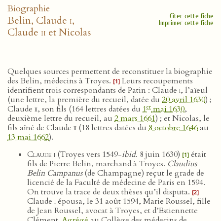
Biographie
Citer cette fiche
Belin, Claude
i
,
Imprimer cette fiche
Claude
ii
et Nicolas
Quelques sources permettent de reconstituer la biographie
des Belin, médecins à Troyes.
Leurs recoupements
[1]
identifient trois correspondants de Patin : Claude
i
, l’aïeul
(une lettre, la première du recueil, datée du
20 avril 1630
) ;
er
Claude
ii
, son fils (164 lettres datées du
1
mai 1630
,
deuxième lettre du recueil, au
2 mars 1661
) ; et Nicolas, le
fils aîné de Claude
ii
(18 lettres datées du
8 octobre 1646
au
13 mai 1662
).
Claude i
(Troyes vers 1549-
ibid
. 8 juin 1630)
était
[1]
fils de Pierre Belin, marchand à Troyes.
Claudius
Belin Campanus
(de Champagne) reçut le grade de
licencié de la Faculté de médecine de Paris en 1594.
On trouve la trace de deux thèses qu’il disputa.
[2]
Claude
i
épousa, le 31 août 1594, Marie Roussel, fille
de Jean Roussel, avocat à Troyes, et d’Estiennette
Clément.
Agrégé
au Collège des médecins de