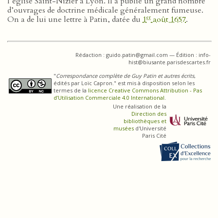
l’église Saint-Nizier à Lyon. Il a publié un grand nombre
d’ouvrages de doctrine médicale généralement fumeuse.
er
On a de lui une lettre à Patin, datée du
1
août 1657
.
Rédaction : guido.patin@gmail.com — Édition : info-
hist@biusante.parisdescartes.fr
"
Correspondance complète de Guy Patin et autres écrits
,
édités par Loïc Capron." est mis à disposition selon les
termes de la
licence Creative Commons Attribution - Pas
d’Utilisation Commerciale 4.0 International
.
Une réalisation de la
Direction des
bibliothèques et
musées
d'Université
Paris Cité