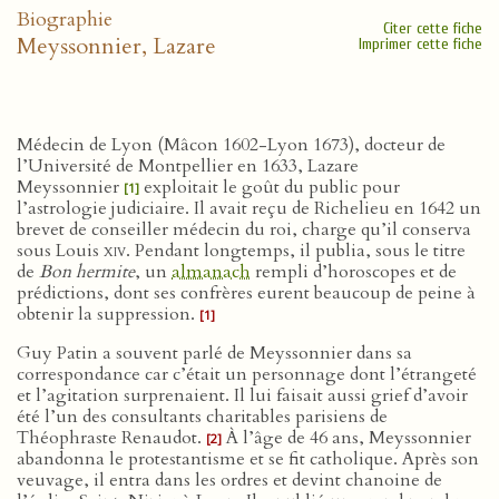
Biographie
Citer cette fiche
Meyssonnier, Lazare
Imprimer cette fiche
Médecin de Lyon (Mâcon 1602-Lyon 1673), docteur de
l’Université de Montpellier en 1633, Lazare
Meyssonnier
exploitait le goût du public pour
[1]
l’astrologie judiciaire. Il avait reçu de Richelieu en 1642 un
brevet de conseiller médecin du roi, charge qu’il conserva
sous Louis
xiv
. Pendant longtemps, il publia, sous le titre
de
Bon hermite
, un
almanach
rempli d’horoscopes et de
prédictions, dont ses confrères eurent beaucoup de peine à
obtenir la suppression.
[1]
Guy Patin a souvent parlé de Meyssonnier dans sa
correspondance car c’était un personnage dont l’étrangeté
et l’agitation surprenaient. Il lui faisait aussi grief d’avoir
été l’un des consultants charitables parisiens de
Théophraste Renaudot.
À l’âge de 46 ans, Meyssonnier
[2]
abandonna le protestantisme et se fit catholique. Après son
veuvage, il entra dans les ordres et devint chanoine de