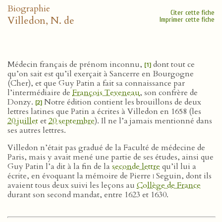
Biographie
Citer cette fiche
Villedon, N. de
Imprimer cette fiche
Médecin français de prénom inconnu,
dont tout ce
[1]
qu’on sait est qu’il exerçait à Sancerre en Bourgogne
(Cher), et que Guy Patin a fait sa connaissance par
l’intermédiaire de
François Teveneau
, son confrère de
Donzy.
Notre édition contient les brouillons de deux
[2]
lettres latines que Patin a écrites à Villedon en 1658 (les
20 juillet
et
20 septembre
). Il ne l’a jamais mentionné dans
ses autres lettres.
Villedon n’était pas gradué de la Faculté de médecine de
Paris, mais y avait mené une partie de ses études, ainsi que
Guy Patin l’a dit à la fin de la
seconde lettre
qu’il lui a
écrite, en évoquant la mémoire de Pierre
i
Seguin, dont ils
avaient tous deux suivi les leçons au
Collège de France
durant son second mandat, entre 1623 et 1630.