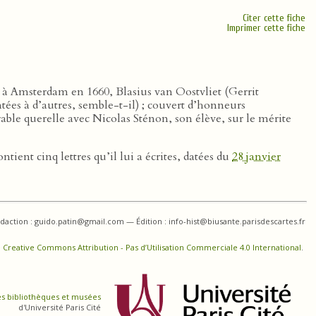
Citer cette fiche
Imprimer cette fiche
e à Amsterdam en 1660, Blasius van Oostvliet (Gerrit
tées à d’autres, semble-t-il) ; couvert d’honneurs
ble querelle avec Nicolas Sténon, son élève, sur le mérite
ntient cinq lettres qu’il lui a écrites, datées du
28 janvier
daction : guido.patin@gmail.com — Édition : info-hist@biusante.parisdescartes.fr
 Creative Commons Attribution - Pas d’Utilisation Commerciale 4.0 International
.
es bibliothèques et musées
d'Université Paris Cité