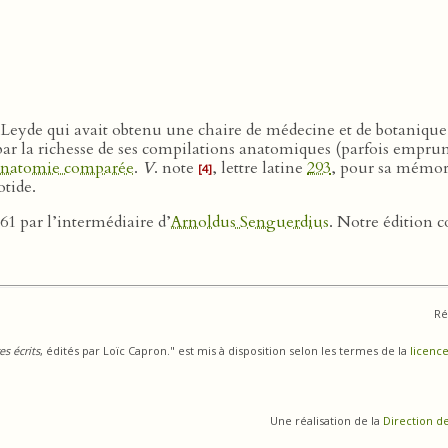
e Leyde qui avait obtenu une chaire de médecine et de botaniqu
par la richesse de ses compilations anatomiques (parfois emprun
anatomie comparée
.
V
. note
, lettre latine
293
, pour sa mémora
[4]
otide.
61 par l’intermédiaire d’
Arnoldus Senguerdius
. Notre édition co
Ré
s écrits
, édités par Loïc Capron." est mis à disposition selon les termes de la
licence
Une réalisation de la
Direction d