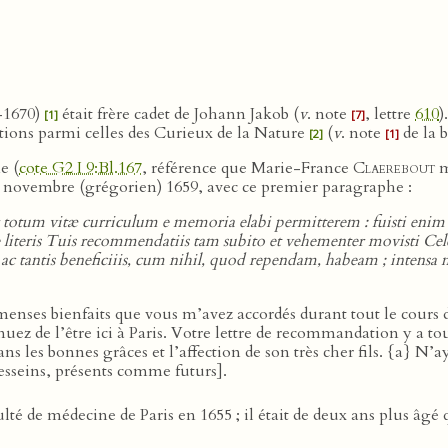
-1670)
était frère cadet de Johann Jakob (
v
. note
, lettre
610
)
[1]
[7]
rvations parmi celles des Curieux de la Nature
(
v
. note
de la 
[2]
[1]
e (
cote G2 I 9:Bl.167
, référence que Marie-France
Claerebout
m
/29 novembre (grégorien) 1659, avec ce premier paragraphe :
er totum vitæ curriculum e memoria elabi permitterem : fuisti enim
ppe literis Tuis recommendatiis tam subito et vehementer movisti 
 ac tantis beneficiiis, cum nihil, quod rependam, habeam ; intensa 
immenses bienfaits que vous m’avez accordés durant tout le cours 
uez de l’être ici à Paris. Votre lettre de recommandation y a to
ns les bonnes grâces et l’affection de son très cher fils. {a} N’
desseins, présents comme futurs].
ulté de médecine de Paris en 1655 ; il était de deux ans plus âgé