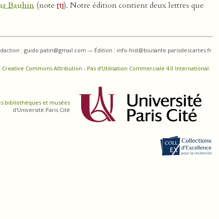
ar Bauhin
(note
). Notre édition contient deux lettres que
[1]
daction : guido.patin@gmail.com — Édition : info-hist@biusante.parisdescartes.fr
 Creative Commons Attribution - Pas d’Utilisation Commerciale 4.0 International
.
es bibliothèques et musées
d'Université Paris Cité