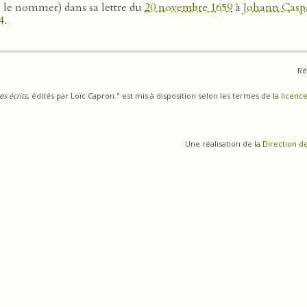
s le nommer) dans sa lettre du
20 novembre 1659
à
Johann Casp
4
.
Ré
s écrits
, édités par Loïc Capron." est mis à disposition selon les termes de la
licence
Une réalisation de la
Direction d