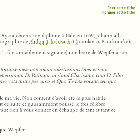
Citer cette fiche
Imprimer cette fiche
. Ayant obtenu son diplôme à Bâle en 1659, Johann alla
biographie de
Philipp Jakob Sachs
) (Jourdan
in
Panckoucke).
’a fort aimablement signalée) une lettre de Wepfer à son
 fortunæ meæ non solum solertissimus faber et sator
Celeberrimum D. Patinum, ut simul Charissimo cum D. Filio
mea vota mitto per auras et Quo Te fata vocant, seu quo
de ma vie. Non content d’avoir été le plus habile
ut de suite et puissamment poussé le très célèbre
ayant rien à vous donner en échange de tant et tant de
 que Wepfer.