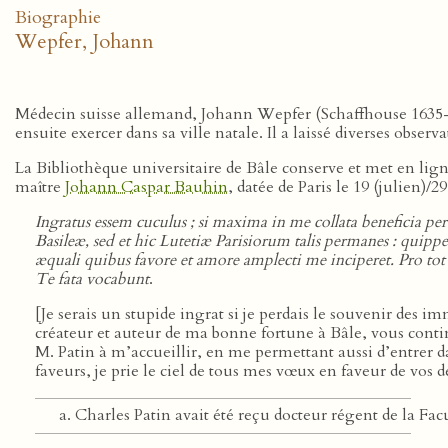
Biographie
Wepfer, Johann
Médecin suisse allemand, Johann Wepfer (Schaffhouse 1635
ensuite exercer dans sa ville natale. Il a laissé diverses obse
La Bibliothèque universitaire de Bâle conserve et met en lign
maître
Johann Caspar Bauhin
, datée de Paris le 19 (julien)
Ingratus essem cuculus ; si maxima in me collata beneficia p
Basileæ, sed et hic Lutetiæ Parisiorum talis permanes : qui
æquali quibus favore et amore amplecti me inciperet. Pro tot
Te fata vocabunt
.
[Je serais un stupide ingrat si je perdais le souvenir des 
créateur et auteur de ma bonne fortune à Bâle, vous contin
M. Patin à m’accueillir, en me permettant aussi d’entrer da
faveurs, je prie le ciel de tous mes vœux en faveur de vos 
Charles Patin avait été reçu docteur régent de la Fac