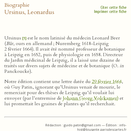
Biographie
Citer cette fiche
Ursinus, Leonardus
Imprimer cette fiche
Ursinus
est le nom latinisé du médecin Leonard Beer
[1]
(
Bär
, ours en allemand ; Nuremberg 1618-Leipzig
2 février 1664). Il avait été nommé professeur de botanique
à Leipzig en 1652, puis de physiologie en 1658. Directeur
du Jardin médicinal de Leipzig, il a laissé une dizaine de
traités sur divers sujets de médecine et de botanique (O.
in
Panckoucke).
Notre édition contient une lettre datée du
29 février 1664
,
où Guy Patin, ignorant qu’Ursinus venait de mourir, le
remerciait pour des thèses de Leipzig qu’il voulait lui
envoyer (par l’entremise de
Johann Georg Volckamer)
et
lui promettait les graines de plantes qu’il recherchait.
Rédaction : guido.patin@gmail.com — Édition : info-
hist@biusante.parisdescartes.fr