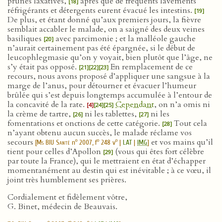
prunes laxatives,
après que de fréquents lavements
[18]
réfrigérants et détergents eurent évacué les intestins.
[19]
De plus, et étant donné qu’aux premiers jours, la fièvre
semblait accabler le malade, on a saigné des deux veines
basiliques
avec parcimonie ; et la malléole gauche
[20]
n’aurait certainement pas été épargnée, si le début de
leucophlegmasie qu’on y voyait, bien plutôt que l’âge, ne
s’y était pas opposé.
En remplacement de ce
[21]
[22]
[23]
recours, nous avons proposé d’appliquer une sangsue à la
marge de l’anus, pour détourner et évacuer l’humeur
brûlée qui s’est depuis longtemps accumulée à l’entour de
la concavité de la rate.
Cependant
, on n’a omis ni
[4]
[24]
[25]
la crème de tartre,
ni les tablettes,
ni les
[26]
[27]
fomentations et onctions de cette catégorie.
Tout cela
[28]
n’ayant obtenu aucun succès, le malade réclame vos
secours
et vos mains qu’il
o
o
o
[
Ms BIU Santé
n
2007, f
248 v
|
LAT
|
IMG
]
tient pour celles d’Apollon
(vous qui êtes fort célèbre
[29]
par toute la France), qui le mettraient en état d’échapper
momentanément au destin qui est inévitable ; à ce vœu, il
joint très humblement ses prières.
Cordialement et fidèlement vôtre,
G. Binet, médecin de Beauvais.