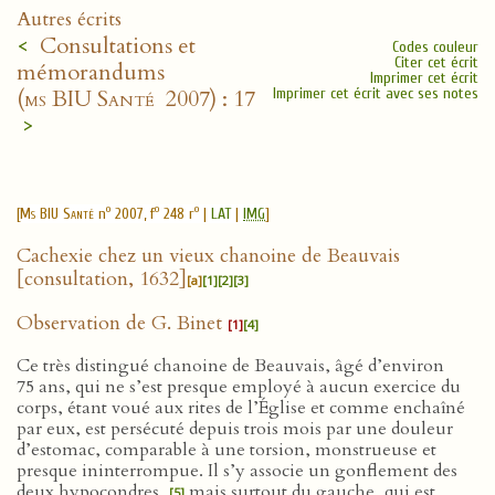
Autres écrits
<
Consultations et
Codes couleur
Citer cet écrit
mémorandums
Imprimer cet écrit
(
ms BIU Santé
2007) : 17
Imprimer cet écrit avec ses notes
>
o
o
o
[
Ms BIU Santé
n
2007, f
248 r
|
LAT
|
IMG
]
Cachexie chez un vieux chanoine de Beauvais
[consultation, 1632]
[a]
[1]
[2]
[3]
Observation de G. Binet
[1]
[4]
Ce très distingué chanoine de Beauvais, âgé d’environ
75 ans, qui ne s’est presque employé à aucun exercice du
corps, étant voué aux rites de l’Église et comme enchaîné
par eux, est persécuté depuis trois mois par une douleur
d’estomac, comparable à une torsion, monstrueuse et
presque ininterrompue. Il s’y associe un gonflement des
deux hypocondres,
mais surtout du gauche, qui est
[5]