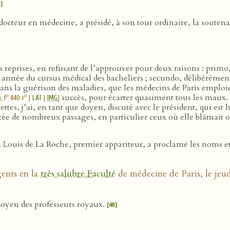
]
docteur en médecine, a présidé, à son tour ordinaire, la soutena
tes reprises, en refusant de l’approuver pour deux raisons : prim
année du cursus médical des bacheliers ; secundo, délibérément 
ans la guérison des maladies, que les médecins de Paris emploi
succès, pour écarter quasiment tous les maux
o
o
i
, f
440 r
|
LAT
|
IMG
]
s, j’ai, en tant que doyen, discuté avec le président, qui est ho
tée de nombreux passages, en particulier ceux où elle blâmait 
Louis de La Roche, premier appariteur, a proclamé les noms et
gents en la
très salubre Faculté
de médecine de Paris, le jeu
 doyen des professeurs royaux.
[48]