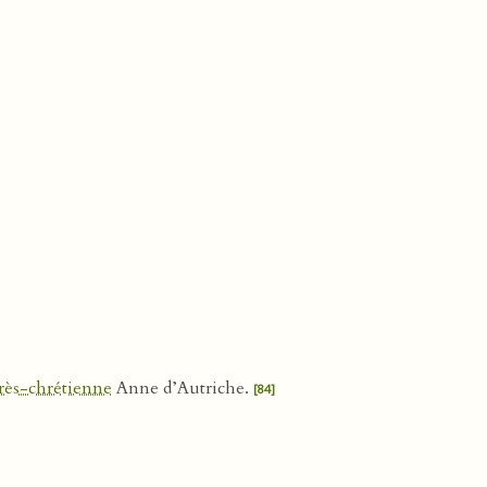
très-chrétienne
Anne d’Autriche.
[84]