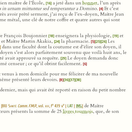
ien maître de l’École,
a jeté dans un
bonnet
, l’un après
[16]
s in urnam mittuntur sed temperantur a Domino
.
Et c’est
[4]
ès avoir prêté serment, j’ai reçu de l’ex-doyen, Maître Jean
e métal, une clé de notre coffre et quatre autres qui sont
tre François Boujonnier
enseignera la physiologie,
et
[18]
[19]
et Maître Martin Akakia,
la pharmacie.
Les
[24]
[5]
[25]
[26]
dans une faculté dont la coutume est d’élire son doyen, il
]
doyen s’est alors parfaitement souvenu que voilà huit ans, le
té avait approuvé sa requête.
Le doyen demanda donc
[29]
é censeur ; ce qu’il obtint facilement.
[6]
 venus à mon domicile pour me féliciter de ma nouvelle
même présenté leurs devoirs.
[8]
[36]
[37]
[38]
 dernier, mais qui avait été reporté en raison du petit nombre
r
de Maître
o
o
[
BIU Santé
Comm. F.M.P.
, vol.
xiii
, f
439 v
|
LAT
|
IMG
]
octeurs présents la somme de 25
livres tournois
, que, de son