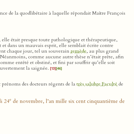
nce de la quodlibétaire à laquelle répondait Maître François
o, elle était presque toute pathologique et thérapeutique,
et dans un mauvais esprit, elle semblait écrite contre
ent chaque jour, tel un souverain
remède
, au plus grand
. Néanmoins, comme aucune autre thèse n’était prête, afin
mme entêté et obstiné, et fini par souffrir qu’elle soit
ouvertement la saignée.
[13]
[46]
 prénoms des docteurs régents de la
très salubre Faculté
de
e
di 24
de novembre, l’an mille six cent cinquantième de