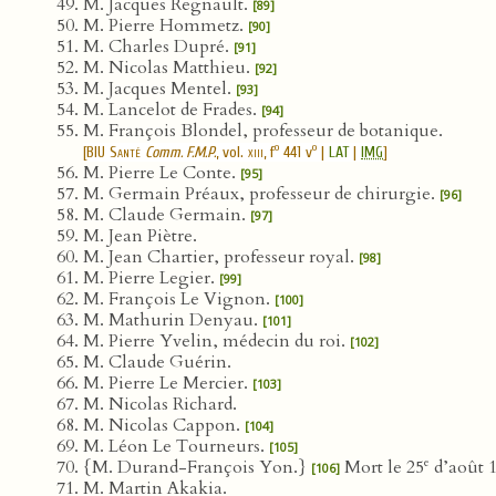
M. Jacques Regnault.
[89]
M. Pierre Hommetz.
[90]
M. Charles Dupré.
[91]
M. Nicolas Matthieu.
[92]
M. Jacques Mentel.
[93]
M. Lancelot de Frades.
[94]
M. François Blondel, professeur de botanique.
o
o
[
BIU Santé
Comm. F.M.P.
, vol.
xiii
, f
441 v
|
LAT
|
IMG
]
M. Pierre Le Conte.
[95]
M. Germain Préaux, professeur de chirurgie.
[96]
M. Claude Germain.
[97]
M. Jean Piètre.
M. Jean Chartier, professeur royal.
[98]
M. Pierre Legier.
[99]
M. François Le Vignon.
[100]
M. Mathurin Denyau.
[101]
M. Pierre Yvelin, médecin du roi.
[102]
M. Claude Guérin.
M. Pierre Le Mercier.
[103]
M. Nicolas Richard.
M. Nicolas Cappon.
[104]
M. Léon Le Tourneurs.
[105]
e
{M. Durand-François Yon.}
Mort le 25
d’août 1
[106]
M. Martin Akakia.