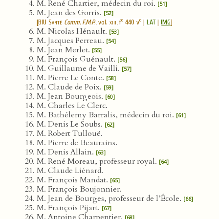
M. René Chartier, médecin du roi.
[51]
M. Jean des Gorris.
[52]
o
o
[
BIU Santé
Comm. F.M.P.
, vol.
xiii
, f
440 v
|
LAT
|
IMG
]
M. Nicolas Hénault.
[53]
M. Jacques Perreau.
[54]
M. Jean Merlet.
[55]
M. François Guénault.
[56]
M. Guillaume de Vailli.
[57]
M. Pierre Le Conte.
[58]
M. Claude de Poix.
[59]
M. Jean Bourgeois.
[60]
M. Charles Le Clerc.
M. Bathélemy Barralis, médecin du roi.
[61]
M. Denis Le Soubs.
[62]
M. Robert Tullouë.
M. Pierre de Beaurains.
M. Denis Allain.
[63]
M. René Moreau, professeur royal.
[64]
M. Claude Liénard.
M. François Mandat.
[65]
M. François Boujonnier.
M. Jean de Bourges, professeur de l’École.
[66]
M. François Pijart.
[67]
M. Antoine Charpentier.
[68]