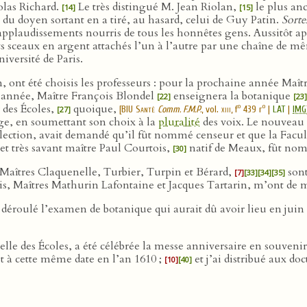
olas Richard.
Le très distingué M. Jean Riolan,
le plus anc
[14]
[15]
n du doyen sortant en a tiré, au hasard, celui de Guy Patin.
Sorte
applaudissements nourris de tous les honnêtes gens. Aussitôt apr
s sceaux en argent attachés l’un à l’autre par une chaîne de mêm
iversité de Paris.
 ont été choisis les professeurs : pour la prochaine année Maî
 année, Maître François Blondel
enseignera la botanique
[22]
[23]
des Écoles,
quoique,
o
o
[
BIU Santé
Comm. F.M.P.
, vol.
xiii
, f
439 r
|
LAT
|
IMG
[27]
rge, en soumettant son choix à la
pluralité
des voix. Le nouveau 
élection, avait demandé qu’il fût nommé censeur et que la Facul
 et très savant maître Paul Courtois,
natif de Meaux, fût nomm
[30]
Maîtres Claquenelle, Turbier, Turpin et Bérard,
sont
[7]
[33]
[34]
[35]
is, Maîtres Mathurin Lafontaine et Jacques Tartarin, m’ont de 
t déroulé l’examen de botanique qui aurait dû avoir lieu en juin
elle des Écoles, a été célébrée la messe anniversaire en souveni
 à cette même date en l’an 1610 ;
et j’ai distribué aux d
[10]
[40]