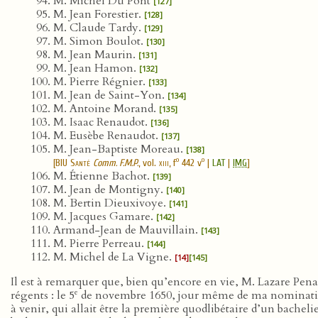
M. Michel Du Pont
[127]
M. Jean Forestier.
[128]
M. Claude Tardy.
[129]
M. Simon Boulot.
[130]
M. Jean Maurin.
[131]
M. Jean Hamon.
[132]
M. Pierre Régnier.
[133]
M. Jean de Saint-Yon.
[134]
M. Antoine Morand.
[135]
M. Isaac Renaudot.
[136]
M. Eusèbe Renaudot.
[137]
M. Jean-Baptiste Moreau.
[138]
o
o
[
BIU Santé
Comm. F.M.P.
, vol.
xiii
, f
442 v
|
LAT
|
IMG
]
M. Étienne Bachot.
[139]
M. Jean de Montigny.
[140]
M. Bertin Dieuxivoye.
[141]
M. Jacques Gamare.
[142]
Armand-Jean de Mauvillain.
[143]
M. Pierre Perreau.
[144]
M. Michel de La Vigne.
[14]
[145]
Il est à remarquer que, bien qu’encore en vie, M. Lazare Pen
e
régents : le 5
de novembre 1650, jour même de ma nomination au
à venir, qui allait être la première quodlibétaire d’un bacheli