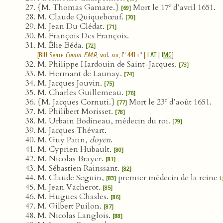
e
{M. Thomas Gamare.}
Mort le 17
d’avril 1651.
[69]
M. Claude Quiquebœuf.
[70]
M. Jean Du Clédat.
[71]
M. François Des François.
M. Élie Béda.
[72]
o
o
[
BIU Santé
Comm. F.M.P.
, vol.
xiii
, f
441 r
|
LAT
|
IMG
]
M. Philippe Hardouin de Saint-Jacques.
[73]
M. Hermant de Launay.
[74]
M. Jacques Jouvin.
[75]
M. Charles Guillemeau.
[76]
e
{M. Jacques Cornuti.}
Mort le 23
d’août 1651.
[77]
M. Philibert Morisset.
[78]
M. Urbain Bodineau, médecin du roi.
[79]
M. Jacques Thévart.
M. Guy Patin,
doyen
.
M. Cyprien Hubault.
[80]
M. Nicolas Brayer.
[81]
M. Sébastien Rainssant.
[82]
M. Claude Seguin,
premier médecin de la reine
[83]
M. Jean Vacherot.
[85]
M. Hugues Chasles.
[86]
M. Gilbert Puilon.
[87]
M. Nicolas Langlois.
[88]