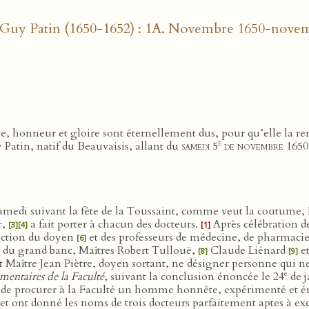
n Guy Patin (1650-1652) : 1A. Novembre 1650-nove
nge, honneur et gloire sont éternellement dus, pour qu’elle la 
e
atin, natif du Beauvaisis, allant du
samedi 5
de novembre 1650
amedi suivant la fête de la Toussaint, comme veut la coutume, 
r,
a fait porter à chacun des docteurs.
Après célébration de
[3]
[4]
[1]
élection du doyen
et des professeurs de médecine, de pharmacie
[6]
ois du grand banc, Maîtres Robert Tullouë,
Claude Liénard
et
[8]
[9]
it Maître Jean Piètre, doyen sortant, ne désigner personne qui n
e
ntaires de la Faculté
, suivant la conclusion énoncée le 24
de j
te de procurer à la Faculté un homme honnête, expérimenté et 
 et ont donné les noms de trois docteurs parfaitement aptes à ex