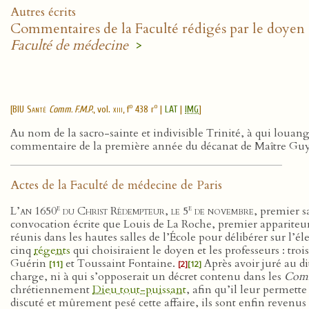
Autres écrits
Commentaires de la Faculté rédigés par le doye
Faculté de médecine
>
o
o
[
BIU Santé
Comm. F.M.P.
, vol.
xiii
, f
438 r
|
LAT
|
IMG
]
Au nom de la sacro-sainte et indivisible Trinité, à qui loua
commentaire de la première année du décanat de Maître Guy P
Actes de la Faculté de médecine de Paris
e
e
L’an 1650
du Christ Rédempteur, le 5
de novembre
, premier s
convocation écrite que Louis de La Roche, premier appariteu
réunis dans les hautes salles de l’École pour délibérer sur l’
cinq
régents
qui choisiraient le doyen et les professeurs : tr
Guérin
et Toussaint Fontaine.
Après avoir juré au d
[11]
[2]
[12]
charge, ni à qui s’opposerait un décret contenu dans les
Comme
chrétiennement
Dieu tout-puissant
, afin qu’il leur permet
discuté et mûrement pesé cette affaire, ils sont enfin revenus