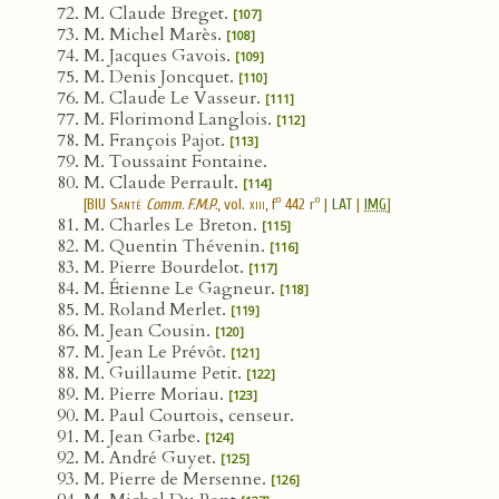
M. Claude Breget.
[107]
M. Michel Marès.
[108]
M. Jacques Gavois.
[109]
M. Denis Joncquet.
[110]
M. Claude Le Vasseur.
[111]
M. Florimond Langlois.
[112]
M. François Pajot.
[113]
M. Toussaint Fontaine.
M. Claude Perrault.
[114]
o
o
[
BIU Santé
Comm. F.M.P.
, vol.
xiii
, f
442 r
|
LAT
|
IMG
]
M. Charles Le Breton.
[115]
M. Quentin Thévenin.
[116]
M. Pierre Bourdelot.
[117]
M. Étienne Le Gagneur.
[118]
M. Roland Merlet.
[119]
M. Jean Cousin.
[120]
M. Jean Le Prévôt.
[121]
M. Guillaume Petit.
[122]
M. Pierre Moriau.
[123]
M. Paul Courtois, censeur.
M. Jean Garbe.
[124]
M. André Guyet.
[125]
M. Pierre de Mersenne.
[126]