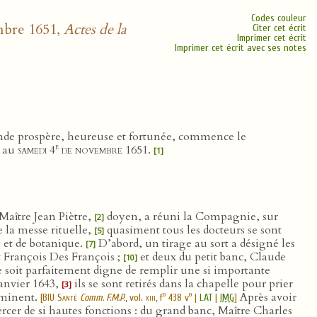
Codes couleur
mbre 1651,
Actes de la
Citer cet écrit
Imprimer cet écrit
Imprimer cet écrit avec ses notes
rende prospère, heureuse et fortunée, commence le
e
au
samedi 4
de novembre 1651
.
[1]
Maître Jean Piètre,
doyen, a réuni la Compagnie, sur
[2]
 la messe rituelle,
quasiment tous les docteurs se sont
[5]
 et de botanique.
D’abord, un tirage au sort a désigné les
[7]
 François Des François ;
et deux du petit banc, Claude
[10]
e soit parfaitement digne de remplir une si importante
anvier 1643,
ils se sont retirés dans la chapelle pour prier
[3]
éminent.
Après avoir
o
o
[
BIU Santé
Comm. F.M.P.
, vol.
xiii
, f
438 v
|
LAT
|
IMG
]
ercer de si hautes fonctions : du grand banc, Maître Charles