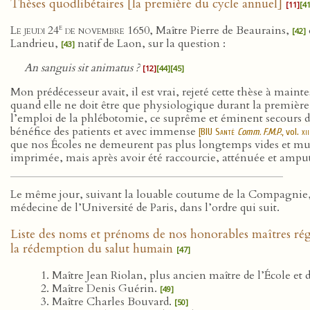
Thèses quodlibétaires [la première du cycle annuel]
[11]
[41
e
Le jeudi 24
de novembre 1650
, Maître Pierre de Beaurains,
[42]
Landrieu,
natif de Laon, sur la question :
[43]
An sanguis sit animatus ?
[12]
[44]
[45]
Mon prédécesseur avait, il est vrai, rejeté cette thèse à main
quand elle ne doit être que physiologique durant la première 
l’emploi de la phlébotomie, ce suprême et éminent secours d
bénéfice des patients et avec immense
[
BIU Santé
Comm. F.M.P.
, vol.
xii
que nos Écoles ne demeurent pas plus longtemps vides et muette
imprimée, mais après avoir été raccourcie, atténuée et ampu
Le même jour, suivant la louable coutume de la Compagnie, 
médecine de l’Université de Paris, dans l’ordre qui suit.
Liste des noms et prénoms de nos honorables maîtres ré
la rédemption du salut humain
[47]
Maître Jean Riolan, plus ancien maître de l’École et
Maître Denis Guérin.
[49]
Maître Charles Bouvard.
[50]