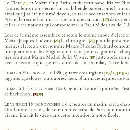
Le Clerc
et Maître Guy Patin, et du petit banc, Maître Nic
[13]
l’autre, leurs noms écrits sur un billet de papier, puis la mai
ainsi que j’ai été nommé doyen, sous les acclamations et les 
Piètre, le recueil manuscrit des antiques statuts,
deux petit
[17]
celles < des nations qui composent > la Faculté des arts de l’Un
Lors de la même assemblée et selon le même mode d’élection,
Maître Jacques Thévart,
la chirurgie ;
pour la présente
[20]
[21]
mêmes électeurs ont nommé Maître Nicolas Richard censeur 
lui appartienne de désigner qui il veut pour ce genre de cha
très éminent Maître Michel de La Vigne,
juste après son 
[28]
avec insistance que, pour la durée de son mandat, l’excellent
e
Le mardi 8
de novembre 1650
, quatre chirurgiens
jurés
,
[31]
[32]
dignité. Quelques jours après, deux pharmaciens jurés de Par
e
Le mardi 15
de novembre 1650
, pendant toute la journée, s’es
de bacheliers.
[9]
[39]
e
Le vendredi 18
de novembre
à dix heures du matin, en la chap
Guillaume Lusson, docteur en médecine de Paris, qui mourut
vivant, il avait léguée dans cette intention à notre École.