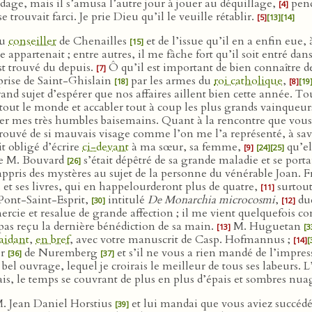
ndage, mais il s’amusa l’autre jour à jouer au déquillage,
pend
[4]
 trouvait farci. Je prie Dieu qu’il le veuille rétablir.
[5]
[13]
[14]
du
conseiller
de Chenailles
et de l’issue qu’il en a enfin eue, 
[15]
appartenait ; entre autres, il me fâche fort qu’il soit entré dan
est trouvé du depuis.
Ô qu’il est important de bien connaître dev
[7]
 prise de Saint-Ghislain
par les armes du
roi catholique
,
[18]
[8]
[19
d sujet d’espérer que nos affaires aillent bien cette année. Tout
e tout le monde et accabler tout à coup les plus grands vainque
enter mes très humbles baisemains. Quant à la rencontre que vo
 trouvé de si mauvais visage comme l’on me l’a représenté, à sa
t obligé d’écrire
ci-devant
à ma sœur, sa femme,
qu’el
[9]
[24]
[25]
ue M. Bouvard
s’était dépêtré de sa grande maladie et se portai
[26]
pris des mystères au sujet de la personne du vénérable Joan. 
 et ses livres, qui en happelourderont plus de quatre,
surtout
[11]
Pont-Saint-Esprit,
intitulé
De Monarchia microcosmi
,
duq
[30]
[12]
ercie et resalue de grande affection ; il me vient quelquefois 
as reçu la dernière bénédiction de sa main.
M. Huguetan
[13]
[3
aidant
,
en bref
, avec votre manuscrit de Casp. Hofmannus ;
[14]
[
er
de Nuremberg
et s’il ne vous a rien mandé de l’impre
[36]
[37]
bel ouvrage, lequel je croirais le meilleur de tous ses labeurs. L’
mais, le temps se couvrant de plus en plus d’épais et sombres nuag
 M. Jean Daniel Horstius
et lui mandai que vous aviez succédé
[39]