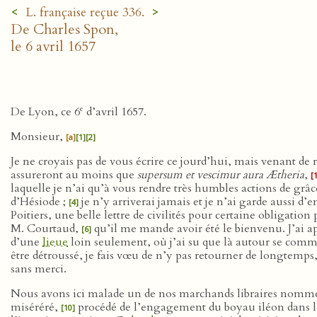
<
>
L. française reçue 336.
De Charles Spon,
le 6 avril 1657
e
De Lyon, ce 6
d’avril 1657.
Monsieur,
[a]
[1]
[2]
Je ne croyais pas de vous écrire ce jourd’hui, mais venant de
assureront au moins que
supersum et vescimur aura Ætheria
,
[
laquelle je n’ai qu’à vous rendre très humbles actions de g
d’Hésiode ;
je n’y arriverai jamais et je n’ai garde aussi d’
[4]
Poitiers, une belle lettre de civilités pour certaine obligatio
M. Courtaud,
qu’il me mande avoir été le bienvenu. J’ai ap
[6]
d’une
lieue
loin seulement, où j’ai su que là autour se commet
être détroussé, je fais vœu de n’y pas retourner de longtemps
sans merci.
Nous avons ici malade un de nos marchands libraires no
miséréré,
procédé de l’engagement du boyau iléon dans 
[10]