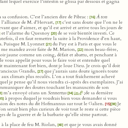
ant lequel exercice l’intestin se glissa par dessous et gagna
à sa confusion. C’est l’ancien dire de Pibrac :
À ton
[16]
s l’alliance de M. d’Hervart,
c’est sans doute que l’on ne le
[17]
ant que d’aimer, et qu’il est arrivé et arrive tous les jours de
et l’alarme du Quesnoy
de se voir bientôt investi. Ce
]
[20]
efois, il en faut remettre la suite à la Providence d’en haut,
urs. Puisque M. Lyonnet
du Puy est à Paris et que vous le
[21]
us me mandez avoir faite de M. Marion,
mon beau-frère,
[22]
voir jaune comme un coing, défait et abattu, et penchant à
le vous appelât pour vous le faire voir et entendre quel
t maintenant fort bien, dont je loue Dieu. Je crois qu’il doit
Franciscus Grandis,
que j’aurais sans doute ignorés toute
[27]
 aux climats plus reculés. L’on a tout fraîchement achevé
uel je pense qu’il nous viendra ci-après des exemplaires. J’ai
communiquer des doutes touchant les manuscrits de son
o
m’a envoyé céans un
Sennertus
in‑f
;de sa dernière
3]
[34]
à propos duquel je voudrais bien vous demander si vous
35]
ssion des notes du dit Hofmannus sur tout le Galien.
Je
[15]
[38]
on serait bien plus curieux de voir tout le reste si cette pièce
es de la guerre et de la barbarie qu’elle sème partout.
 à la place de feu M. Riolan,
et que je vous avais donné
[40]