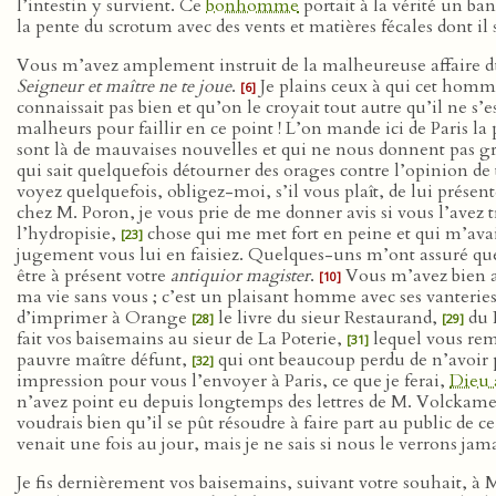
l’intestin y survient. Ce
bonhomme
portait à la vérité un ba
la pente du scrotum avec des vents et matières fécales dont il se
Vous m’avez amplement instruit de la malheureuse affaire 
Seigneur et maître ne te joue
.
Je plains ceux à qui cet homme 
[6]
connaissait pas bien et qu’on le croyait tout autre qu’il ne s’
malheurs pour faillir en ce point ! L’on mande ici de Paris la
sont là de mauvaises nouvelles et qui ne nous donnent pas gran
qui sait quelquefois détourner des orages contre l’opinion d
voyez quelquefois, obligez-moi, s’il vous plaît, de lui prés
chez M. Poron, je vous prie de me donner avis si vous l’avez
l’hydropisie,
chose qui me met fort en peine et qui m’avai
[23]
jugement vous lui en faisiez. Quelques-uns m’ont assuré q
être à présent votre
antiquior magister
.
Vous m’avez bien ap
[10]
ma vie sans vous ; c’est un plaisant homme avec ses vanteries
d’imprimer à Orange
le livre du sieur Restaurand,
du 
[28]
[29]
fait vos baisemains au sieur de La Poterie,
lequel vous rem
[31]
pauvre maître défunt,
qui ont beaucoup perdu de n’avoir p
[32]
impression pour vous l’envoyer à Paris, ce que je ferai,
Dieu 
n’avez point eu depuis longtemps des lettres de M. Volckam
voudrais bien qu’il se pût résoudre à faire part au public de ce 
venait une fois au jour, mais je ne sais si nous le verrons ja
Je fis dernièrement vos baisemains, suivant votre souhait, à