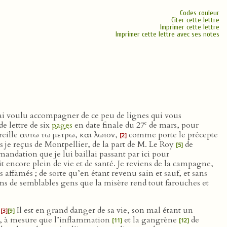
Codes couleur
Citer cette lettre
Imprimer cette lettre
Imprimer cette lettre avec ses notes
 l’ai voulu accompagner de ce peu de lignes qui vous
e
de lettre de six
pages
en date finale du 27
de mars, pour
areille αυτω τω μετρω, και λωιον,
comme porte le précepte
[2]
és je reçus de Montpellier, de la part de M. Le Roy
de
[5]
mandation que je lui baillai passant par ici pour
it encore plein de vie et de santé. Je reviens de la campagne,
affamés ; de sorte qu’en étant revenu sain et sauf, et sans
ins de semblables gens que la misère rend tout farouches et
.
Il est en grand danger de sa vie, son mal étant un
[3]
[9]
z, à mesure que l’inflammation
et la gangrène
de
[11]
[12]