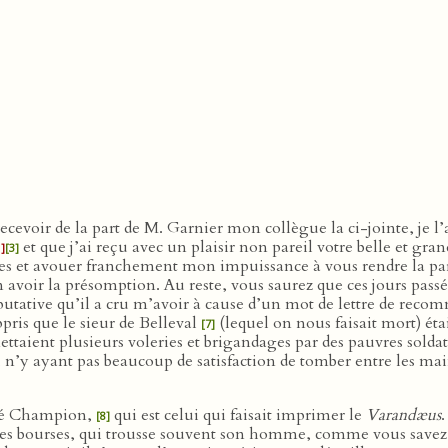
 recevoir de la part de M. Garnier mon collègue la ci-jointe, je
et que j’ai reçu avec un plaisir non pareil votre belle et gran
1]
[3]
râces et avouer franchement mon impuissance à vous rendre la p
en avoir la présomption. Au reste, vous saurez que ces jours pass
n putative qu’il a cru m’avoir à cause d’un mot de lettre de recom
pris que le sieur de Belleval
(lequel on nous faisait mort) éta
[7]
taient plusieurs voleries et brigandages par des pauvres soldats 
, n’y ayant pas beaucoup de satisfaction de tomber entre les ma
mmé Champion,
qui est celui qui faisait imprimer le
Varandæus
[8]
les bourses, qui trousse souvent son homme, comme vous save