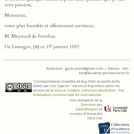
avec passion,
Monsieur,
votre plus humble et affectionné serviteur,
M. Meynard de Favelou.
e
De Limoges,
ce 19
janvier 1657.
[10]
Rédaction : guido.patin@gmail.com — Édition : info-
hist@biusante.parisdescartes.fr
"
Correspondance complète de Guy Patin et autres écrits
,
édités par Loïc Capron." est mis à disposition selon les
termes de la
licence Creative Commons Attribution - Pas
d’Utilisation Commerciale 4.0 International
.
Une réalisation de la
Direction des
bibliothèques et
musées
d'Université
Paris Cité