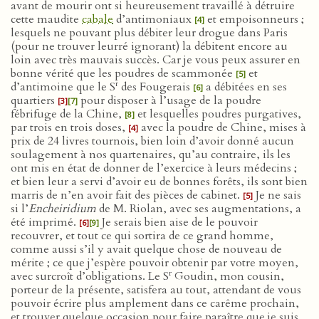
avant de mourir ont si heureusement travaillé à détruire
cette maudite
cabale
d’antimoniaux
et empoisonneurs ;
[4]
lesquels ne pouvant plus débiter leur drogue dans Paris
(pour ne trouver leurré ignorant) la débitent encore au
loin avec très mauvais succès. Car je vous peux assurer en
bonne vérité que les poudres de scammonée
et
[5]
r
d’antimoine que le S
des Fougerais
a débitées en ses
[6]
quartiers
pour disposer à l’usage de la poudre
[3]
[7]
fébrifuge de la Chine,
et lesquelles poudres purgatives,
[8]
par trois en trois doses,
avec la poudre de Chine, mises à
[4]
prix de 24 livres tournois, bien loin d’avoir donné aucun
soulagement à nos quartenaires, qu’au contraire, ils les
ont mis en état de donner de l’exercice à leurs médecins ;
et bien leur a servi d’avoir eu de bonnes forêts, ils sont bien
marris de n’en avoir fait des pièces de cabinet.
Je ne sais
[5]
si l’
Encheiridium
de M. Riolan, avec ses augmentations, a
été imprimé.
Je serais bien aise de le pouvoir
[6]
[9]
recouvrer, et tout ce qui sortira de ce grand homme,
comme aussi s’il y avait quelque chose de nouveau de
mérite ; ce que j’espère pouvoir obtenir par votre moyen,
r
avec surcroît d’obligations. Le S
Goudin, mon cousin,
porteur de la présente, satisfera au tout, attendant de vous
pouvoir écrire plus amplement dans ce carême prochain,
et trouver quelque occasion pour faire paraître que je suis