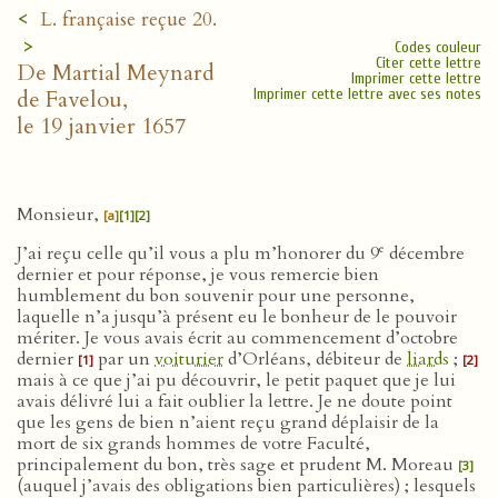
<
L. française reçue 20.
>
Codes couleur
Citer cette lettre
De Martial Meynard
Imprimer cette lettre
de Favelou,
Imprimer cette lettre avec ses notes
le 19 janvier 1657
Monsieur,
[a]
[1]
[2]
e
J’ai reçu celle qu’il vous a plu m’honorer du 9
décembre
dernier et pour réponse, je vous remercie bien
humblement du bon souvenir pour une personne,
laquelle n’a jusqu’à présent eu le bonheur de le pouvoir
mériter. Je vous avais écrit au commencement d’octobre
dernier
par un
voiturier
d’Orléans, débiteur de
liards
;
[1]
[2]
mais à ce que j’ai pu découvrir, le petit paquet que je lui
avais délivré lui a fait oublier la lettre. Je ne doute point
que les gens de bien n’aient reçu grand déplaisir de la
mort de six grands hommes de votre Faculté,
principalement du bon, très sage et prudent M. Moreau
[3]
(auquel j’avais des obligations bien particulières) ; lesquels