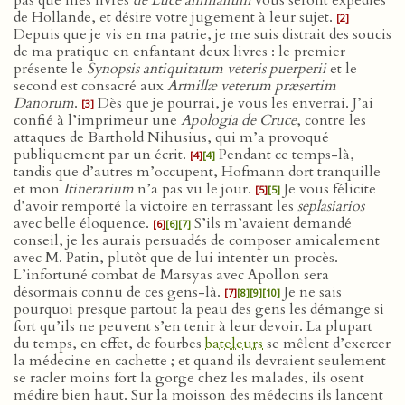
pas que mes livres
de Luce animalium
vous seront expédiés
de Hollande, et désire votre jugement à leur sujet.
[2]
Depuis que je vis en ma patrie, je me suis distrait des soucis
de ma pratique en enfantant deux livres : le premier
présente le
Synopsis antiquitatum veteris puerperii
et le
second est consacré aux
Armillæ veterum præsertim
Danorum
.
Dès que je pourrai, je vous les enverrai. J’ai
[3]
confié à l’imprimeur une
Apologia de Cruce
, contre les
attaques de Barthold Nihusius, qui m’a provoqué
publiquement par un écrit.
Pendant ce temps-là,
[4]
[4]
tandis que d’autres m’occupent, Hofmann dort tranquille
et mon
Itinerarium
n’a pas vu le jour.
Je vous félicite
[5]
[5]
d’avoir remporté la victoire en terrassant les
seplasiarios
avec belle éloquence.
S’ils m’avaient demandé
[6]
[6]
[7]
conseil, je les aurais persuadés de composer amicalement
avec M. Patin, plutôt que de lui intenter un procès.
L’infortuné combat de Marsyas avec Apollon sera
désormais connu de ces gens-là.
Je ne sais
[7]
[8]
[9]
[10]
pourquoi presque partout la peau des gens les démange si
fort qu’ils ne peuvent s’en tenir à leur devoir. La plupart
du temps, en effet, de fourbes
bateleurs
se mêlent d’exercer
la médecine en cachette ; et quand ils devraient seulement
se racler moins fort la gorge chez les malades, ils osent
médire bien haut. Sur la moisson des médecins ils lancent