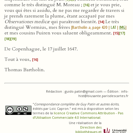
comme le très distingué M. Moreau ;
et je vous prie,
[16]
vous qui êtes si assidu, de ne pas me regarder de travers si
je prends rarement la plume, étant accaparé par mes
Observationes medicæ
qui paraîtront bientôt.
Le très
[14]
distingué Wormius, mes frères
[Bartholin a, page 420 |
LAT
|
IMG
]
et mes cousins Fuiren vous saluent obligeamment.
[15]
[17]
[18]
[19]
De Copenhague, le 17 juillet 1647.
Tout à vous,
[16]
Thomas Bartholin.
Rédaction : guido.patin@gmail.com — Édition : info-
hist@biusante.parisdescartes.fr
"
Correspondance complète de Guy Patin et autres écrits
,
édités par Loïc Capron." est mis à disposition selon les
termes de la
licence Creative Commons Attribution - Pas
d’Utilisation Commerciale 4.0 International
.
Une réalisation de la
Direction des
bibliothèques et