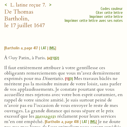
<
>
L. latine reçue 7.
Codes couleur
De Thomas
Citer cette lettre
Imprimer cette lettre
Bartholin,
Imprimer cette lettre avec ses notes
le 17 juillet 1647
[Bartholin a, page 417 |
LAT
|
IMG
]
À Guy Patin, à Paris.
[a]
[1]
[2]
Il faut entièrement attribuer à votre gentillesse ces
obligeants remerciements que vous m’avez dernièrement
exprimés pour ma
Dissertatio
.
Mes travaux bâclés ne
[1]
[3]
méritent pas la moindre minute de votre loisir, sans parler
de vos applaudissements. Je constate pourtant que vous
accueillez mes rejetons avec votre bon esprit coutumier, en
rappel de votre sincère amitié. Je suis surtout peiné de
n’avoir pas eu l’occasion de vous envoyer le reste de mes
ouvrages. La grande distance qui nous sépare et le prix
excessif que les
messagers
réclament pour leurs services
m’en ont empêché.
Je ne doute
[Bartholin a, page 418 |
LAT
|
IMG
]