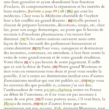
une faux grossière et ayant abandonné leur fonction
d’esclave, ils compromettent la réputation et les intérêts de
leurs maîtres,
qui sont les
[Bartholin a, page 419 |
LAT
|
IMG
]
médecins. Chez vous la
Médecine charitable
de Guybert
leur a fait souffrir un grand désastre :
elle permet à
[8]
[11]
chacun de préparer lavements, décoctions, sirops, etc. chez
lui, pour son usage domestique, au point que le besoin de
recourir à d’insolents pharmaciens s’en trouve fort
diminué.
Si les autres nations suivaient aussi cette
[12]
façon de faire, les tarifs des parfumeurs baisseraient et
cristas demittent
.
Pour vous, vainqueur et destructeur
[9]
[13]
des monstres, continuez, en attendant, à leur faire sentir la
vertu de votre grand renom et de votre grande érudition.
Votre thèse
n’a pas besoin de notre jugement. Il suffit
[6]
que ce soit la thèse de Patin.
Notre grand Wormius et
[10]
moi vous en remercions tous deux et pour vous rendre la
pareille, il m’a remis ses
Institutiones medicæ
avec d’autres
Exercitationes medicæ
qui ont été publiés ici ;
je vous
[11]
[14]
les enverrai dès que possible si, comme j’ai ouï dire,
l’ambassadeur de votre
roi très-chrétien
rentre en France
au début de l’automne, et il ne vous est pas inconnu à
cause de son père.
Il vous portera aussi, s’il veut bien, la
[12]
Physica
du mien,
et d’autres livres que nos
[13]
[15]
imprimeurs ont mis au jour.
Vale
, éminent Monsieur, tout