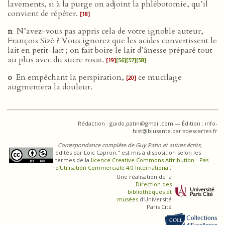
lavements, si à la purge on adjoint la phlébotomie, qu’il
convient de répéter.
[18]
n
N’avez-vous pas appris cela de votre ignoble auteur,
François Sizé ? Vous ignorez que les acides convertissent le
lait en petit-lait ; on fait boire le lait d’ânesse préparé tout
au plus avec du sucre rosat.
[19]
[56]
[57]
[58]
o
En empêchant la perspiration,
ce mucilage
[20]
augmentera la douleur.
Rédaction : guido.patin@gmail.com — Édition : info-
hist@biusante.parisdescartes.fr
"
Correspondance complète de Guy Patin et autres écrits
,
édités par Loïc Capron." est mis à disposition selon les
termes de la
licence Creative Commons Attribution - Pas
d’Utilisation Commerciale 4.0 International
.
Une réalisation de la
Direction des
bibliothèques et
musées
d'Université
Paris Cité