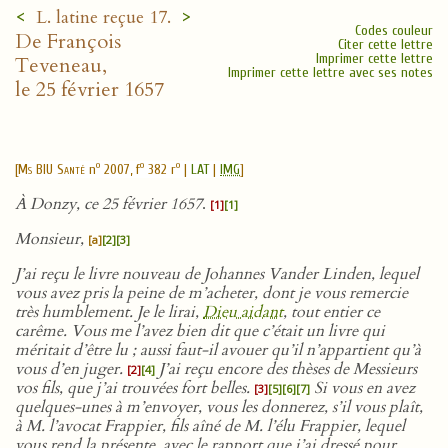
<
>
L. latine reçue 17.
Codes couleur
De François
Citer cette lettre
Imprimer cette lettre
Teveneau,
Imprimer cette lettre avec ses notes
le 25 février 1657
o
o
o
[
Ms BIU Santé
n
2007, f
382 r
|
LAT
|
IMG
]
À Donzy, ce 25 février 1657
.
[1]
[1]
Monsieur,
[a]
[2]
[3]
J’ai reçu le livre nouveau de Johannes Vander Linden, lequel
vous avez pris la peine de m’acheter, dont je vous remercie
très humblement. Je le lirai,
Dieu aidant
, tout entier ce
carême. Vous me l’avez bien dit que c’était un livre qui
méritait d’être lu ; aussi faut-il avouer qu’il n’appartient qu’à
vous d’en juger.
J’ai reçu encore des thèses de Messieurs
[2]
[4]
vos fils, que j’ai trouvées fort belles.
Si vous en avez
[3]
[5]
[6]
[7]
quelques-unes à m’envoyer, vous les donnerez, s’il vous plaît,
à M. l’avocat Frappier, fils aîné de M. l’élu Frappier, lequel
vous rend la présente, avec le rapport que j’ai dressé pour