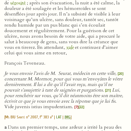
de
sérosité
; après son évacuation, la nuit a été calme, la
douleur a été soulagée et les hémorroïdes se sont
désenflées jour après jour. Il n’a subsisté de visible à leur
voisinage qu’un ulcère, sans douleur, tantôt sec, tantôt
rendu humide par un pus blanc qui s’en écoulait
doucement et régulièrement. Pour la guérison de cet
ulcère, nous avons besoin de votre aide, qui a procuré le
salut à beaucoup de gens, sans vous dire la créance que
vous en tirerez. En attendant,
vale
et continuez d’aimer
celui qui vous aime en retour,
François Teveneau.
Je vous envoie l’avis de M. Seurat, médecin en cette ville,
[20]
concernant M. Mormot, pour qui vous m’envoyâtes le vôtre
dernièrement. Il lui a dit qu’il l’avait reçu, mais qu’il ne
pouvait s’assujettir à tant de saignées et purgations.
Lui,
[21]
pour renchérir sur vous, qu’il dit néanmoins être son maître,
écrivit ce que je vous envoie avec la réponse que je lui fis.
Vide juvenis istius impudentiam.
[7]
[22]
o
o
o
[
Ms BIU Santé
n
2007, f
383 v
|
LAT
|
IMG
]
a
Dans un premier temps, une ardeur a irrité la peau des