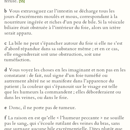
férule.
[55]
b
Vous extravaguez car l’intestin se décharge tous les
jours d’excréments moulés et mous, correspondant à la
nourriture ingérée et riches d’un peu de bile. Si la vésicule
biliaire était obstruée à l’intérieur du foie, alors un ictère
serait apparu.
c
La bile ne peut s’épancher autour du foie si elle ne s’est
d’abord répandue dans sa substance même ; et en ce cas,
elle engendrerait soit une obstruction, soit une
tuméfaction.
d
Vous voyez les choses en les imaginant et non pas en les
constatant : de fait, nul signe d’un foie tuméfié ou
autrement altéré ne se manifeste dans l’apparence du
patient ; la couleur qui s’épanouit sur le visage est telle
que les humeurs la commandent ; elles déborderaient ou
dans les veines, ou dans le foie.
e
Donc, il ne porte pas de tumeur.
f
La raison en est qu’elle < l’humeur peccante > ne souille
pas le sang, qui s’écoule rutilant des veines du bras, sans
que surnage aucune bile excrémentielle. Dites plutôt que