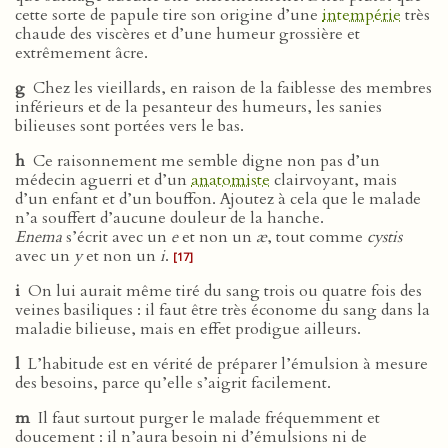
cette sorte de papule tire son origine d’une
intempérie
très
chaude des viscères et d’une humeur grossière et
extrêmement âcre.
g
Chez les vieillards, en raison de la faiblesse des membres
inférieurs et de la pesanteur des humeurs, les sanies
bilieuses sont portées vers le bas.
h
Ce raisonnement me semble digne non pas d’un
médecin aguerri et d’un
anatomiste
clairvoyant, mais
d’un enfant et d’un bouffon. Ajoutez à cela que le malade
n’a souffert d’aucune douleur de la hanche.
Enema
s’écrit avec un
e
et non un
æ
, tout comme
cystis
avec un
y
et non un
i
.
[17]
i
On lui aurait même tiré du sang trois ou quatre fois des
veines basiliques : il faut être très économe du sang dans la
maladie bilieuse, mais en effet prodigue ailleurs.
l
L’habitude est en vérité de préparer l’émulsion à mesure
des besoins, parce qu’elle s’aigrit facilement.
m
Il faut surtout purger le malade fréquemment et
doucement : il n’aura besoin ni d’émulsions ni de