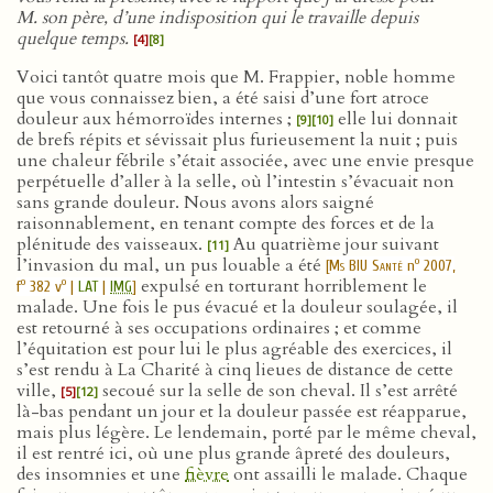
M. son père, d’une indisposition qui le travaille depuis
quelque temps.
[4]
[8]
Voici tantôt quatre mois que M. Frappier, noble homme
que vous connaissez bien, a été saisi d’une fort atroce
douleur aux hémorroïdes internes ;
elle lui donnait
[9]
[10]
de brefs répits et sévissait plus furieusement la nuit ; puis
une chaleur fébrile s’était associée, avec une envie presque
perpétuelle d’aller à la selle, où l’intestin s’évacuait non
sans grande douleur. Nous avons alors saigné
raisonnablement, en tenant compte des forces et de la
plénitude des vaisseaux.
Au quatrième jour suivant
[11]
l’invasion du mal, un pus louable a été
o
[
Ms BIU Santé
n
2007,
expulsé en torturant horriblement le
o
o
f
382 v
|
LAT
|
IMG
]
malade. Une fois le pus évacué et la douleur soulagée, il
est retourné à ses occupations ordinaires ; et comme
l’équitation est pour lui le plus agréable des exercices, il
s’est rendu à La Charité à cinq lieues de distance de cette
ville,
secoué sur la selle de son cheval. Il s’est arrêté
[5]
[12]
là-bas pendant un jour et la douleur passée est réapparue,
mais plus légère. Le lendemain, porté par le même cheval,
il est rentré ici, où une plus grande âpreté des douleurs,
des insomnies et une
fièvre
ont assailli le malade. Chaque