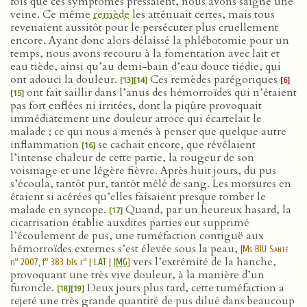
fois que ces symptômes pressaient, nous avons saigné une
veine. Ce même
remède
les atténuait certes, mais tous
revenaient aussitôt pour le persécuter plus cruellement
encore. Ayant donc alors délaissé la phlébotomie pour un
temps, nous avons recouru à la fomentation avec lait et
eau tiède, ainsi qu’au demi-bain d’eau douce tiédie, qui
ont adouci la douleur.
Ces remèdes parégoriques
[13]
[14]
[6]
ont fait saillir dans l’anus des hémorroïdes qui n’étaient
[15]
pas fort enflées ni irritées, dont la piqûre provoquait
immédiatement une douleur atroce qui écartelait le
malade ; ce qui nous a menés à penser que quelque autre
inflammation
se cachait encore, que révélaient
[16]
l’intense chaleur de cette partie, la rougeur de son
voisinage et une légère fièvre. Après huit jours, du pus
s’écoula, tantôt pur, tantôt mêlé de sang. Les morsures en
étaient si acérées qu’elles faisaient presque tomber le
malade en syncope.
Quand, par un heureux hasard, la
[17]
cicatrisation établie auxdites parties eut supprimé
l’écoulement de pus, une tuméfaction contiguë aux
hémorroïdes externes s’est élevée sous la peau,
[
Ms BIU Santé
vers l’extrémité de la hanche,
o
o
o
n
2007, f
383 bis r
|
LAT
|
IMG
]
provoquant une très vive douleur, à la manière d’un
furoncle.
Deux jours plus tard, cette tuméfaction a
[18]
[19]
rejeté une très grande quantité de pus dilué dans beaucoup