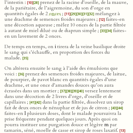
l’intestin :
prenez de la racine d’oseille, de la mauve,
[10]
[28]
de la pariétaire, de l’aigremoine, du son d’orge en
quantités égales de 2
onces
;
mélangez à
[11]
[29]
[30]
[31]
[32]
une drachme de semences froides majeures ;
faites-en
[12]
une décoction aqueuse ; mêlez 10 onces de la partie filtrée
à autant de miel dilué ou de diaprun simple ;
faites-
[33]
[34]
en un lavement de 2 onces.
De temps en temps, on
i
tirera de la veine basilique droite
le sang qui s’échauffe, en proportion des forces du
malade.
[35]
On altérera ensuite le sang à l’aide des émulsions que
voici :
prenez des semences froides majeures, de laitue,
[36]
de pourpier, de pavot blanc en quantités égales d’une
drachme, et une once d’amandes douces qu’on aura
écrasées dans un mortier ;
versez lentement
[37]
[38]
[39]
[40]
dans une décoction de 2 livres d’orge, d’oseille et de
capillaires ;
dans la partie filtrée, dissolvez un sirop
[41]
[42]
fait de deux onces de nénuphar et de jus de citron ;
[43]
[44]
faites-en
l
plusieurs doses, dont le malade poursuivra la
prise fréquente pendant quelques jours. Après quoi on
pourra instituer une purgation douce et légère
m
par
tamarin, séné, moelle de casse et sirop de roses laxatif.
[13]