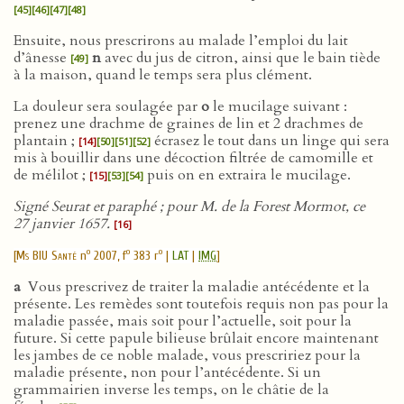
[45]
[46]
[47]
[48]
Ensuite, nous prescrirons au malade l’emploi du lait
d’ânesse
n
avec du jus de citron, ainsi que le bain tiède
[49]
à la maison, quand le temps sera plus clément.
La douleur sera soulagée par
o
le mucilage suivant :
prenez une drachme de graines de lin et 2 drachmes de
plantain ;
écrasez le tout dans un linge qui sera
[14]
[50]
[51]
[52]
mis à bouillir dans une décoction filtrée de camomille et
de mélilot ;
puis on en extraira le mucilage.
[15]
[53]
[54]
Signé Seurat et paraphé ; pour M. de la Forest Mormot, ce
27 janvier 1657.
[16]
o
o
o
[
Ms BIU Santé
n
2007, f
383 r
|
LAT
|
IMG
]
a
Vous prescrivez de traiter la maladie antécédente et la
présente. Les remèdes sont toutefois requis non pas pour la
maladie passée, mais soit pour l’actuelle, soit pour la
future. Si cette papule bilieuse brûlait encore maintenant
les jambes de ce noble malade, vous prescririez pour la
maladie présente, non pour l’antécédente. Si un
grammairien inverse les temps, on le châtie de la