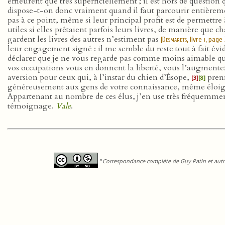
effleurent que très superficiellement ; il est hors de question
dispose-t-on donc vraiment quand il faut parcourir entièreme
pas à ce point, même si leur principal profit est de permettr
utiles si elles prêtaient parfois leurs livres, de manière que ch
gardent les livres des autres n’estiment pas
[
Desmarets
, livre
i
, page 
leur engagement signé : il me semble du reste tout à fait évi
déclarer que je ne vous regarde pas comme moins aimable que
vos occupations vous en donnent la liberté, vous l’augmentez
aversion pour ceux qui, à l’instar du chien d’Ésope,
prenn
[3]
[8]
généreusement aux gens de votre connaissance, même éloignée,
Appartenant au nombre de ces élus, j’en use très fréquemment. 
témoignage.
Vale
.
"
Correspondance complète de Guy Patin et autre