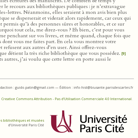
ieilles écritures des manuscrits. De combien de temps y
 le recours aux bibliothèques publiques : je n’extravague
les-lettres. Néanmoins, elles seraient à mon avis bien plus
thèque se disperserait et viderait alors rapidement, car ceux qui
t permis qu’à des personnes sûres et honorables, et ce sur
urquoi tout cela, me direz-vous ? Eh bien, c’est pour vous
me penchant sur vos livres, et même quand, chaque fois que
 dont vous me faites part. En cela vous montrez votre
t refusent aux autres d’en user. Ainsi offrez-vous
ue détient la très riche bibliothèque que vous possédez.
[9]
autres, j’ai voulu que cette lettre en porte aussi le
daction : guido.patin@gmail.com — Édition : info-hist@biusante.parisdescartes.fr
 Creative Commons Attribution - Pas d’Utilisation Commerciale 4.0 International
.
es bibliothèques et musées
d'Université Paris Cité