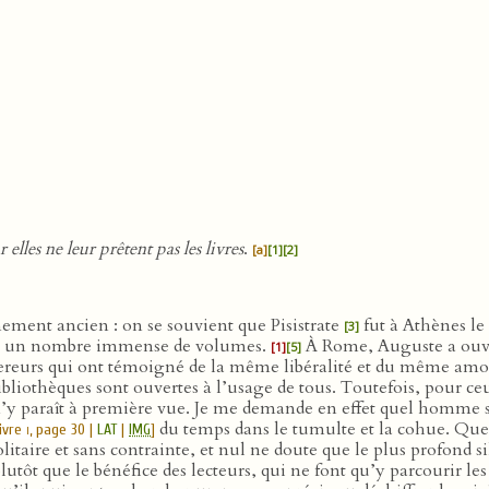
elles ne leur prêtent pas les livres
.
[a]
[1]
[2]
mement ancien : on se souvient que Pisistrate
fut à Athènes le 
[3]
lé un nombre immense de volumes.
À Rome, Auguste a ouver
[1]
[5]
reurs qui ont témoigné de la même libéralité et du même amou
liothèques sont ouvertes à l’usage de tous. Toutefois, pour ceux 
n’y paraît à première vue. Je me demande en effet quel homme stu
du temps dans le tumulte et la cohue. Quel
livre
i
, page 30 |
LAT
|
IMG
]
taire et sans contrainte, et nul ne doute que le plus profond sile
lutôt que le bénéfice des lecteurs, qui ne font qu’y parcourir les 