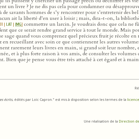
 qu’ils puissent y chercher un passage précis ou déchiffrer les v
nt un livre ? Je ne dis pas cela pour condamner ou désapprouver
e à de savants hommes de s’y rencontrer pour s’entretenir des bel
acun ait la liberté d’en user à loisir ; mais, dira-t-on, la biblio
commettre un larcin. Je voudrais donc que cela ne fû
31 |
LAT
|
IMG
]
dent que ce serait rendre grand service à tout le monde. Mais po
 sage quand vous comprenez quel précieux fruit je récolte en 
 en recueillant avec soin ce que contiennent les autres volumes
ent rarement leurs livres en main, si grand soit leur nombre, e
 et à plus forte raison à vos amis, de consulter les volumes q
Bien que je pense vous être très attaché à cet égard et à maints 
Ré
s écrits
, édités par Loïc Capron." est mis à disposition selon les termes de la
licence
Une réalisation de la
Direction d