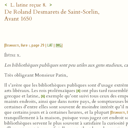
<
>
L. latine reçue 8.
De Roland Desmarets de Saint-Sorlin,
Avant 1650
[
Desmarets
, livre
i
, page 29 |
LAT
|
IMG
]
Épître x.
Les bibliothèques publiques sont peu utiles aux gens studieux, car 
Très obligeant Monsieur Patin,
Il s’avère que les bibliothèques publiques sont d’usage extrê
arts libéraux. Les rois ptolémaïques
ont plus tard rassemb
[4]
grecque et latine,
exemple qu’ont suivi tous ceux des empe
[6]
maints endroits, ainsi que dans notre pays, de somptueuses bib
certaines d’entre elles sont souvent de moindre intérêt qu’il 
que certains jours et à certaines heures, et la plupart
[
Desmarets
, 
tranquillement à la maison, puisque vous jugez cet endroit soli
bibliothèques servent le plus souvent à satisfaire la curiosité p