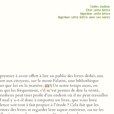
Codes couleur
Citer cette lettre
Imprimer cette lettre
Imprimer cette lettre avec ses notes
premier à avoir offert à lire au public des livres dédiés aux
t aux citoyens, sur le mont Palatin, une bibliothèque
r que lui en la matière.
De notre temps aussi, en
[2]
[7]
qui les fréquentent, s’il m’est permis de dire la vérité,
dieux peut tirer profit d’un endroit où il ne peut travailler
 mal y a-t-il donc à emporter un livre, que vous lirez
nce soit tout à fait propice à l’étude ? Cela fait que les
titres des livres et regarder leur aspect extérieur, ou ne les