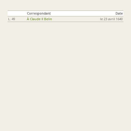
Correspondant
Date
L. 49
À Claude II Belin
le 23 avril 1640