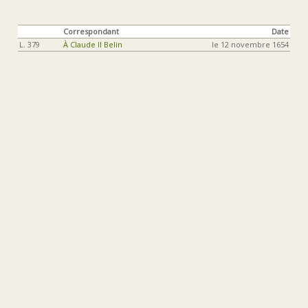
Correspondant
Date
L. 379
À Claude II Belin
le 12 novembre 1654