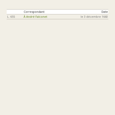
Correspondant
Date
L. 655
À André Falconet
le 3 décembre 1660