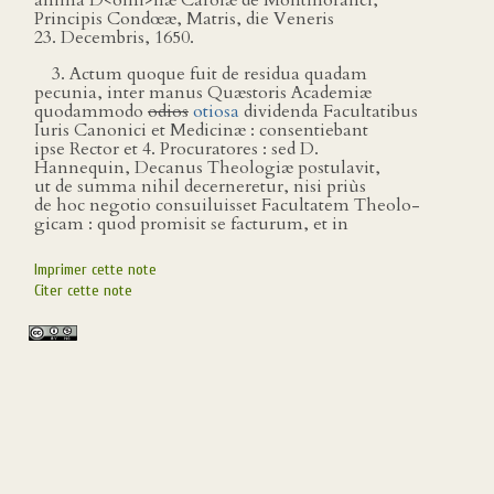
anima D<omi>næ Carolæ de Montmoranci,
Principis Condœæ, Matris, die Veneris
23. Decembris, 1650.
3. Actum quoque fuit de residua quadam
pecunia, inter manus Quæstoris Academiæ
quodammodo
odios
otiosa
dividenda Facultatibus
Iuris Canonici et Medicinæ : consentiebant
ipse Rector et 4. Procuratores : sed D.
Hannequin, Decanus Theologiæ postulavit,
ut de summa nihil decerneretur, nisi priùs
de hoc negotio consuiluisset Facultatem Theolo-
gicam : quod promisit se facturum, et in
Imprimer cette note
Citer cette note