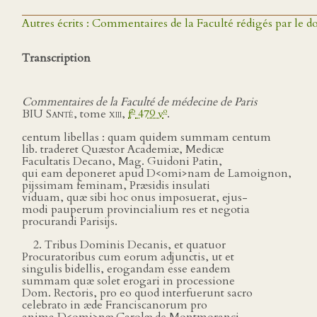
Autres écrits : Commentaires de la Faculté rédigés par l
Transcription
Commentaires de la Faculté de médecine de Paris
o
o
BIU Santé
, tome
xiii
,
f
479 v
.
centum libellas : quam quidem summam centum
lib. traderet Quæstor Academiæ, Medicæ
Facultatis Decano, Mag. Guidoni Patin,
qui eam deponeret apud D<omi>nam de Lamoignon,
pijssimam feminam, Præsidis insulati
viduam, quæ sibi hoc onus imposuerat, ejus-
modi pauperum provincialium res et negotia
procurandi Parisijs.
2. Tribus Dominis Decanis, et quatuor
Procuratoribus cum eorum adjunctis, ut et
singulis bidellis, erogandam esse eandem
summam quæ solet erogari in processione
Dom. Rectoris, pro eo quod interfuerunt sacro
celebrato in æde Franciscanorum pro