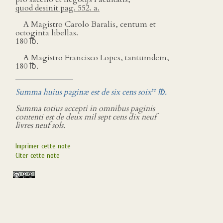
quod desinit pag. 552. a.
A Magistro Carolo Baralis, centum et
octoginta libellas.
180 ℔.
A Magistro Francisco Lopes, tantumdem,
180 ℔.
te
Summa huius paginæ est de six cens soix
℔.
Summa totius accepti in omnibus paginis
contenti est de deux mil sept cens dix neuf
livres neuf sols.
Imprimer cette note
Citer cette note