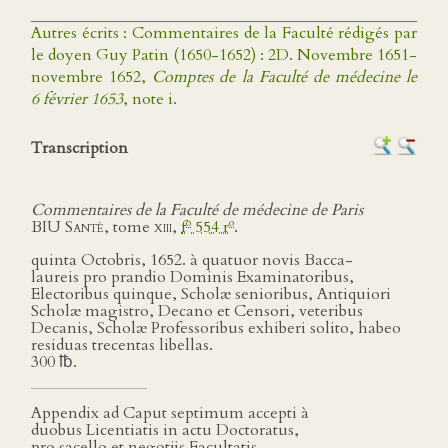
Autres écrits : Commentaires de la Faculté rédigés par
le doyen Guy Patin (1650-1652) : 2D. Novembre 1651-
novembre 1652,
Comptes de la Faculté de médecine le
6 février 1653
, note i.
Transcription
Commentaires de la Faculté de médecine de Paris
o
o
BIU Santé
, tome
xiii
,
f
554 r
.
quinta Octobris, 1652. à quatuor novis Bacca-
laureis pro prandio Dominis Examinatoribus,
Electoribus quinque, Scholæ senioribus, Antiquiori
Scholæ magistro, Decano et Censori, veteribus
Decanis, Scholæ Professoribus exhiberi solito, habeo
residuas trecentas libellas.
300 ℔.
Appendix ad Caput septimum accepti à
duobus Licentiatis in actu Doctoratus,
pro sacello et negotijs Facultatis,