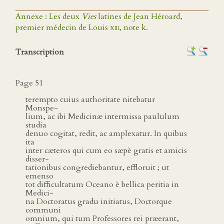
Annexe : Les deux
Vies
latines de Jean Héroard,
premier médecin de Louis
xiii
, note k.
Transcription
Page 51
terempto cuius authoritate nitebatur
Monspe-
lium, ac ibi Medicinæ intermissa paululum
studia
denuo cogitat, redit, ac amplexatur. In quibus
ita
inter cæteros qui cum eo sæpè gratis et amicis
disser-
tationibus congrediebantur, effloruit ; ut
emenso
tot difficultatum Oceano è bellica peritia in
Medici-
na Doctoratus gradu initiatus, Doctorque
communi
omnium, qui tum Professores rei præerant,