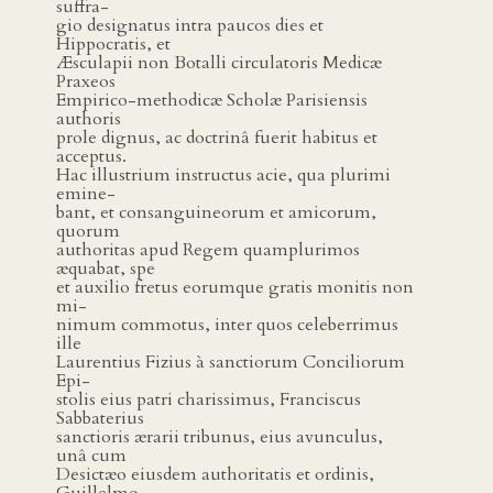
suffra-
gio designatus intra paucos dies et
Hippocratis, et
Æsculapii non Botalli circulatoris Medicæ
Praxeos
Empirico-methodicæ Scholæ Parisiensis
authoris
prole dignus, ac doctrinâ fuerit habitus et
acceptus.
Hac illustrium instructus acie, qua plurimi
emine-
bant, et consanguineorum et amicorum,
quorum
authoritas apud Regem quamplurimos
æquabat, spe
et auxilio fretus eorumque gratis monitis non
mi-
nimum commotus, inter quos celeberrimus
ille
Laurentius Fizius à sanctiorum Conciliorum
Epi-
stolis eius patri charissimus, Franciscus
Sabbaterius
sanctioris ærarii tribunus, eius avunculus,
unâ cum
Desictæo eiusdem authoritatis et ordinis,