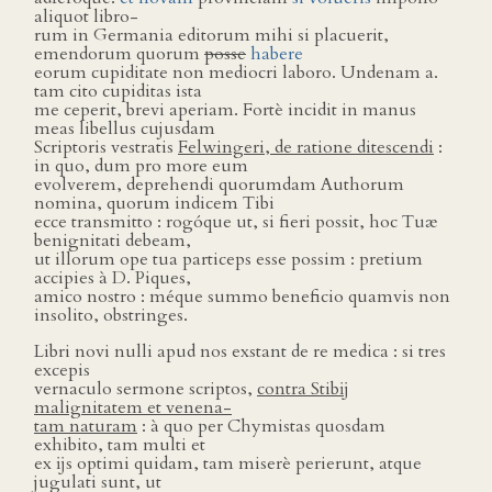
aliquot libro-
rum in Germania editorum mihi si placuerit,
emendorum quorum
posse
habere
eorum cupiditate non mediocri laboro. Undenam a.
tam cito cupiditas ista
me ceperit, brevi aperiam. Fortè incidit in manus
meas libellus cujusdam
Scriptoris vestratis
Felwingeri, de ratione ditescendi
:
in quo, dum pro more eum
evolverem, deprehendi quorumdam Authorum
nomina, quorum indicem Tibi
ecce transmitto : rogóque ut, si fieri possit, hoc Tuæ
benignitati debeam,
ut illorum ope tua particeps esse possim : pretium
accipies à D. Piques,
amico nostro : méque summo beneficio quamvis non
insolito, obstringes.
Libri novi nulli apud nos exstant de re medica : si tres
excepis
vernaculo sermone scriptos,
contra Stibĳ
malignitatem et venena-
tam naturam
: à quo per Chymistas quosdam
exhibito, tam multi et
ex ĳs optimi quidam, tam miserè perierunt, atque
jugulati sunt, ut