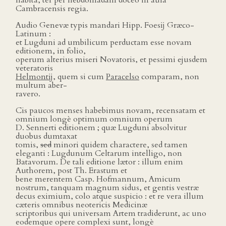
habita, ter per hebdomadam doceo in aula
Cambracensis regia.
Audio Genevæ typis mandari Hipp. Foesĳ Græco-
Latinum :
et Lugduni ad umbilicum perductam esse novam
editionem, in folio,
operum alterius miseri Novatoris, et pessimi ejusdem
veteratoris
Helmontĳ
, quem si cum
Paracelso
comparam, non
multum aber-
ravero.
Cis paucos menses habebimus novam, recensatam et
omnium longè optimum omnium operum
D. Sennerti editionem ; quæ Lugduni absolvitur
duobus dumtaxat
tomis,
sed
minori quidem charactere, sed tamen
eleganti : Lugdunum Celtarum intelligo, non
Batavorum. De tali editione lætor : illum enim
Authorem, post Th. Erastum et
bene merentem Casp. Hofmannum, Amicum
nostrum, tanquam magnum sidus, et gentis vestræ
decus eximium, colo atque suspicio : et re vera illum
cæteris omnibus neotericis Medicinæ
scriptoribus qui universam Artem tradiderunt, ac uno
eodemque opere complexi sunt, longè