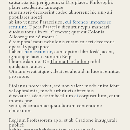
causa sua isti per ignem, si Dĳs placet, Philosophi,
planè ceciderint, famæque
suæ miserè decoxerint : adeo abhorrent hîc singuli
populares nostri
ab isto veneno Paracelsico,
cui ferendo impares se
sentiunt.
Opera
Paracelsi
dicuntur typis mandari
duobus tomis in fol. Genevæ ; quæ est Colonia
Allobrogum : ô mores !
ô tempora ! tanti nebulonis et tam miseri decoctoris
opera Typographos
habent
nanciscuntur
, dum optimi libri fœdè jacent,
ignotique latent, summo Reip.
librariæ damno. De
Thoma Bartholino
nihil
quidquam audivi.
Utinam vivat atque valeat, et aliquid in lucem emittat
pro more.
Riolanus
noster vivit, sed non valet : modò enim febre
vel ophtalmia, modò arthriticis affectibus
divexatur : adeo est imbecillum
ei
corpusculum, et tot
morbis præ
senio,
et
contumaciq. studiorum contentione
obnoxium.
Regium Professorem ago, et ab Oratione inaugurali
publicè