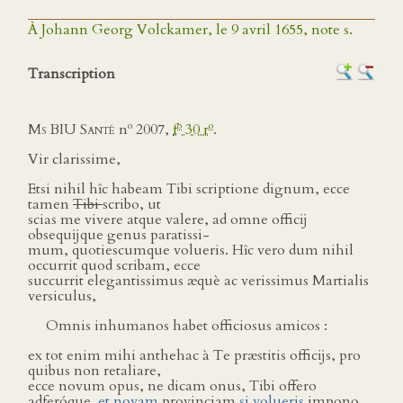
À Johann Georg Volckamer, le 9 avril 1655, note s.
Transcription
o
o
o
Ms BIU Santé
n
2007,
f
30 r
.
Vir clarissime,
Etsi nihil hîc habeam Tibi scriptione dignum, ecce
tamen
Tibi
scribo, ut
scias me vivere atque valere, ad omne officĳ
obsequĳque genus paratissi-
mum, quotiescumque volueris. Hîc vero dum nihil
occurrit quod scribam, ecce
succurrit elegantissimus æquè ac verissimus Martialis
versiculus,
Omnis inhumanos habet officiosus amicos :
ex tot enim mihi anthehac à Te præstitis officĳs, pro
quibus non retaliare,
ecce novum opus, ne dicam onus, Tibi offero
adferóque.
et novam
provinciam
si volueris
impono